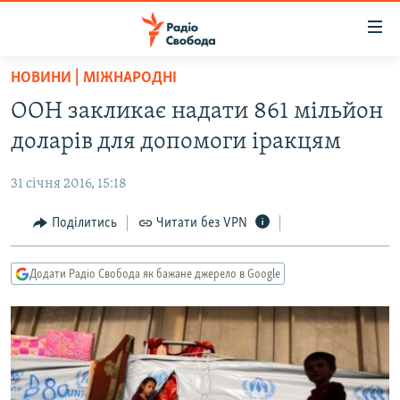
Доступність
посилання
Перейти
НОВИНИ | МІЖНАРОДНІ
до
РАДІО СВОБОДА – 70 РОКІВ
ООН закликає надати 861 мільйон
основного
ВСЕ ЗА ДОБУ
матеріалу
доларів для допомоги іракцям
СТАТТІ
Перейти
до
31 січня 2016, 15:18
ВІЙНА
ПОЛІТИКА
основної
РОСІЙСЬКА «ФІЛЬТРАЦІЯ»
Поділитись
Читати без VPN
ЕКОНОМІКА
навігації
Перейти
ДОНБАС.РЕАЛІЇ
СУСПІЛЬСТВО
до
Додати Радіо Свобода як бажане джерело в Google
КРИМ.РЕАЛІЇ
КУЛЬТУРА
пошуку
ТИ ЯК?
СПОРТ
СХЕМИ
УКРАЇНА
КИТАЙ.ВИКЛИКИ
СВІТ