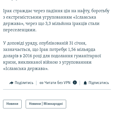
Усі сайти RFE/RL
Ірак страждає через падіння цін на нафту, боротьбу
з екстремістським угрупованням «Ісламська
держава», через що 3,3 мільйона іракців стали
переселенцями.
У доповіді уряду, опублікованій 31 січня,
зазначається, що Ірак потребує 1,56 мільярда
доларів в 2016 році для подолання гуманітарної
кризи, викликаної війною з угрупованням
«Ісламська держава».
Поділитись
Читати без VPN
Підписатись
Новини
Новини | Міжнародні