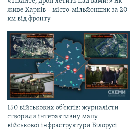
«Тікайте, дрон летить над вами!» Як
живе Харків – місто-мільйонник за 20
км від фронту
150 військових об’єктів: журналісти
створили інтерактивну мапу
військової інфраструктури Білорусі