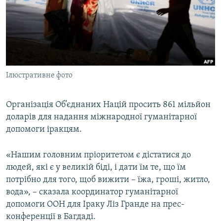
МУЛЬТИМЕДІА
ФОТО
СПЕЦПРОЄКТИ
ПОДКАСТИ
Iлюстративне фото
КРИМ РЕАЛІЇ
РУС
Організація Об’єднаних Націй просить 861 мільйон
доларів для надання міжнародної гуманітарної
УКР
допомоги іракцям.
КТАТ
«Нашим головним пріоритетом є дістатися до
ДОЛУЧАЙСЯ!
людей, які є у великій біді, і дати їм те, що їм
потрібно для того, щоб вижити – їжа, гроші, житло,
вода», – сказала координатор гуманітарної
допомоги ООН для Іраку Ліз Гранде на прес-
конференції в Багдаді.