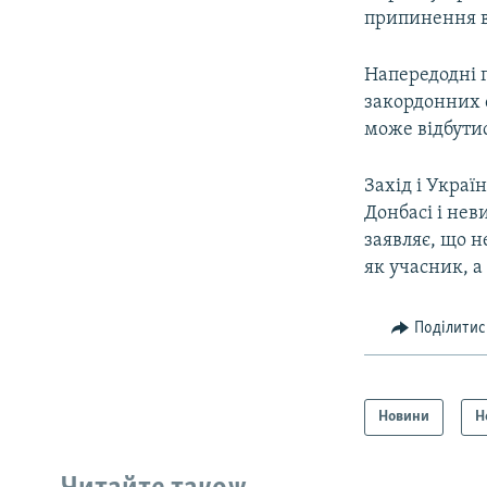
припинення 
Напередодні г
закордонних с
може відбутис
Захід і Украї
Донбасі і нев
заявляє, що н
як учасник, а
Поділитис
Новини
Н