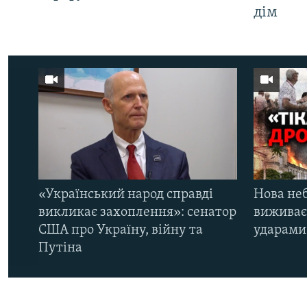
дім
«Український народ справді
Нова неб
викликає захоплення»: сенатор
виживає
США про Україну, війну та
ударами 
Путіна