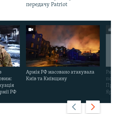
передачу Patriot
з
Армія РФ масовано атакувала
Рят
овим:
Київ та Київщину
пов
куація
Про
рмії РФ
Яр
Назад
Вперед