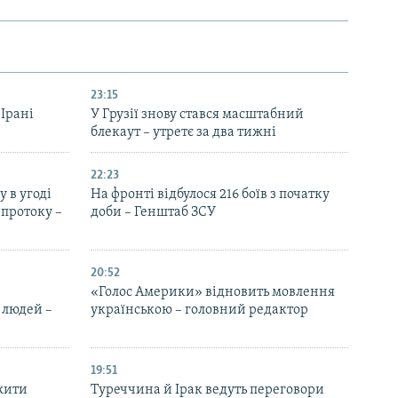
23:15
 Ірані
У Грузії знову стався масштабний
блекаут – утретє за два тижні
22:23
 в угоді
На фронті відбулося 216 боїв з початку
протоку –
доби – Генштаб ЗСУ
20:52
«Голос Америки» відновить мовлення
 людей –
українською – головний редактор
19:51
жити
Туреччина й Ірак ведуть переговори