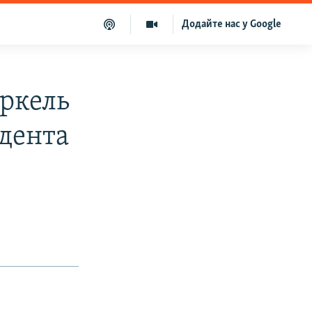
Додайте нас у Google
ркель
идента