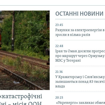
ОСТАННІ НОВИНИ
23:45
Рахунки за електроенергію в
зросли в кілька разів
22:48
Іран та Оман досягли прогресу
про маршрут через Ормузьку 
МЗС у Тегерані
21:36
У Краматорську і Слов’янську
залишаються понад 83 тисячі
влада
«катастрофічні
20:23
«Укренерго» закликає обме
їні – місія ООН