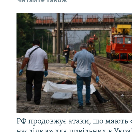
Читайте також
РФ продовжує атаки, що мають 
наслідки» для цивільних в Укра