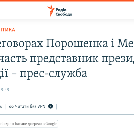
ЛІТИКА
еговорах Порошенка і Ме
участь представник през
ії – прес-служба
19:49
ь
Читати без VPN
обода як бажане джерело в Google