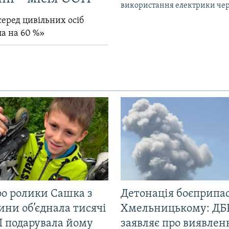
використання електрики чер
серед цивільних осіб
ла на 60 %»
ро ролики Сашка з
Детонація боєприпас
ни об’єднала тисячі
Хмельницькому: ДБ
І подарувала йому
заявляє про виявлен