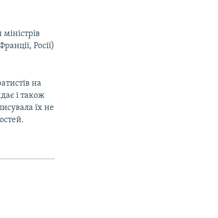
 міністрів
анції, Росії)
ратистів на
дає і також
писувала їх не
остей.