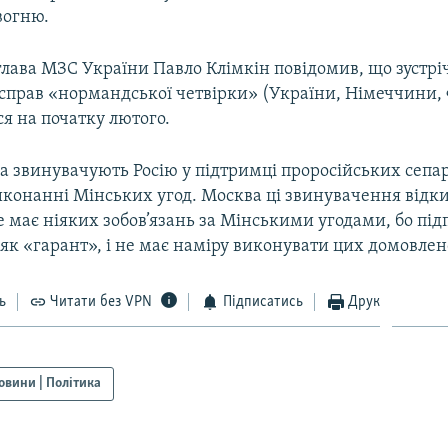
вогню.
лава МЗС України Павло Клімкін повідомив, що зустріч
прав «нормандської четвірки» (України, Німеччини, Фр
я на початку лютого.
на звинувачують Росію у підтримці проросійських сепа
иконанні Мінських угод. Москва ці звинувачення відки
е має ніяких зобов’язань за Мінськими угодами, бо під
 як «гарант», і не має наміру виконувати цих домовлен
ь
Читати без VPN
Підписатись
Друк
овини | Політика