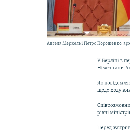
Анґела Меркель і Петро Порошенко, арх
У Берліні в 
Німеччини Ан
Як повідомля
щодо ходу ви
Співрозмовни
рівні міністр
Перед зустрі