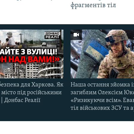
фрагментів тіл
езпека для Харкова. Як
Наша остання зйомка і
 місто під російськими
загиблим Олексієм Юк
| Донбас Реалії
«Ризикуючи всім». Ева
тіл військових ЗСУ та а