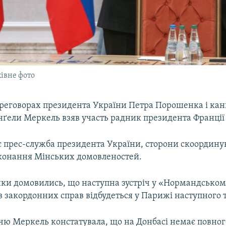
івне фото
переговорах президента України Петра Порошенка і ка
ґели Меркель взяв участь радник президента Франції
є прес-служба президента України, сторони скоординув
конання Мінських домовленостей.
ки домовились, що наступна зустріч у «Нормандськом
ів закордонних справ відбудеться у Парижі наступного
ччю Меркель констатувала, що на Донбасі немає повног