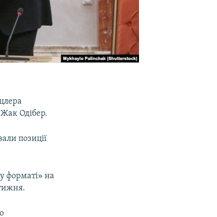
нцлера
 Жак Одібер.
али позиції
у форматі» на
 тижня.
о