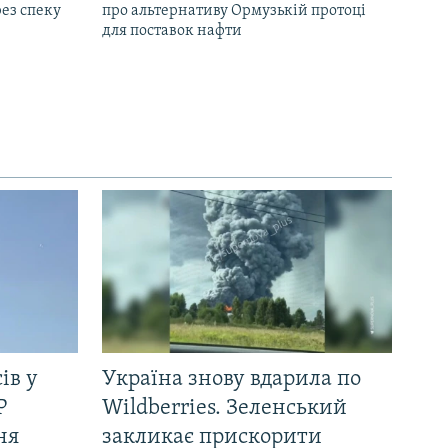
ез спеку
про альтернативу Ормузькій протоці
для поставок нафти
ів у
Україна знову вдарила по
Р
Wildberries. Зеленський
ня
закликає прискорити