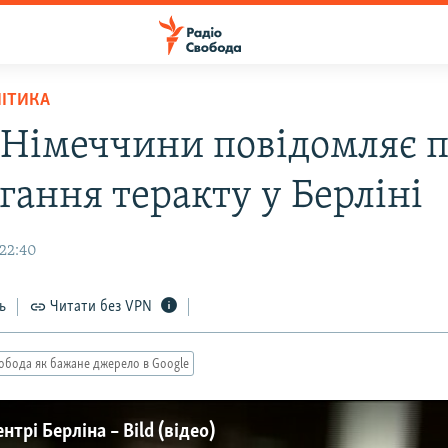
ЛІТИКА
 Німеччини повідомляє 
гання теракту у Берліні
 22:40
ь
Читати без VPN
обода як бажане джерело в Google
трі Берліна – Bild (відео)