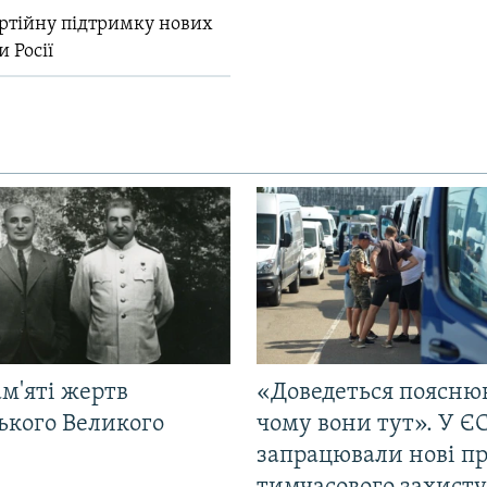
ртійну підтримку нових
и Росії
м'яті жертв
«Доведеться поясню
ького Великого
чому вони тут». У Є
запрацювали нові п