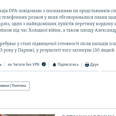
нція DPA повідомляє з посиланням на представників с
 телефонних розмов у яких обговорювалися плани щод
рлі», один з найвідоміших пунктів перетину кордону 
ліном під час Холодної війни, а також площу Александ
ебуває у стані підвищеної готовності після нападів ісла
5 року у Парижі, у результаті чого загинули 130 людей.
ь
Читати без VPN
Підписатись
Друк
овини | Політика