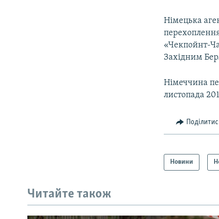
Німецька аге
перехоплення
«Чекпойнт-Ча
Західним Бер
Німеччина пер
листопада 201
Поділитис
Новини
Н
Читайте також