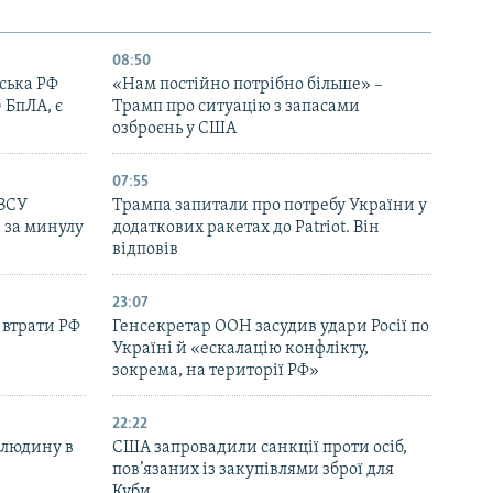
08:50
йська РФ
«Нам постійно потрібно більше» –
 БпЛА, є
Трамп про ситуацію з запасами
озброєнь у США
07:55
 ЗСУ
Трампа запитали про потребу України у
в за минулу
додаткових ракетах до Patriot. Він
відповів
23:07
 втрати РФ
Генсекретар ООН засудив удари Росії по
Україні й «ескалацію конфлікту,
зокрема, на території РФ»
22:22
 людину в
США запровадили санкції проти осіб,
пов’язаних із закупівлями зброї для
Куби