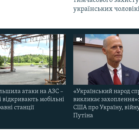
тимчасового захисту
українських чоловік
ільшила атаки на АЗС –
«Український народ сп
і відкривають мобільні
викликає захоплення»:
авні станції
США про Україну, війну
Путіна