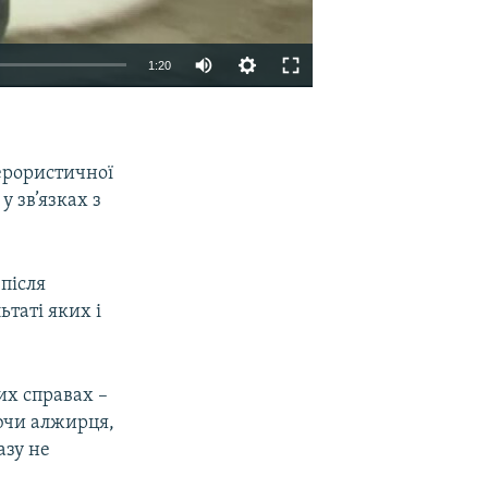
1:20
EMBED
SHARE
ерористичної
 зв’язках з
 після
таті яких і
х справах –
аючи алжирця,
азу не