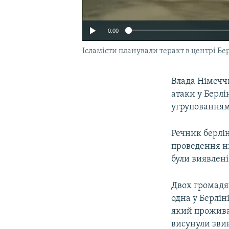
0:00
Ісламісти планували теракт в центрі Берл
Влада Німечч
атаки у Берлі
угрупованням
Речник берлін
проведення ни
були виявлені
Двох громадя
одна у Берлін
який проживає
висунули зви