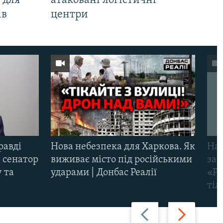
 для
атаковані логістичні
ів
центри
равді
Нова небезпека для Харкова. Як
Наш
 сенатор
виживає місто під російськими
заг
 та
ударами | Донбас Реалії
«Ри
тіл
Назад
Вперед