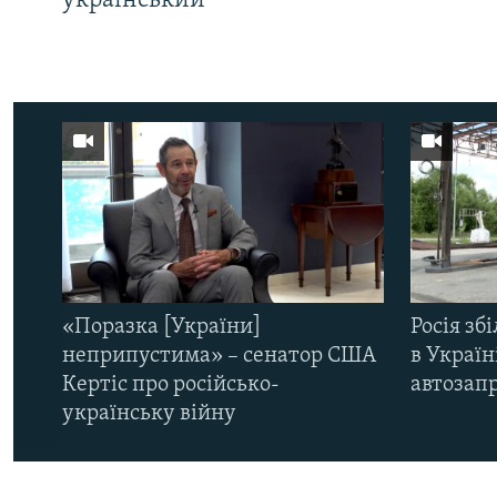
український
«Поразка [України]
Росія зб
неприпустима» – сенатор США
в Україн
Кертіс про російсько-
автозапр
українську війну