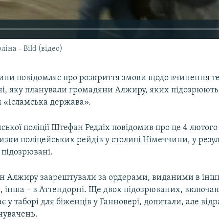
іна – Bild (відео)
ини повідомляє про розкриття змови щодо вчинення т
ні, яку планували громадяни Алжиру, яких підозрюють у
 «Ісламська держава».
ської поліції Штефан Редліх повідомив про це 4 лютого
зки поліцейських рейдів у столиці Німеччини, у резуль
 підозрювані.
н Алжиру заарештували за ордерами, виданими в інши
і, інша – в Аттендорні. Ще двох підозрюваних, включ
 у таборі для біженців у Ганновері, допитали, але відр
нувачень.