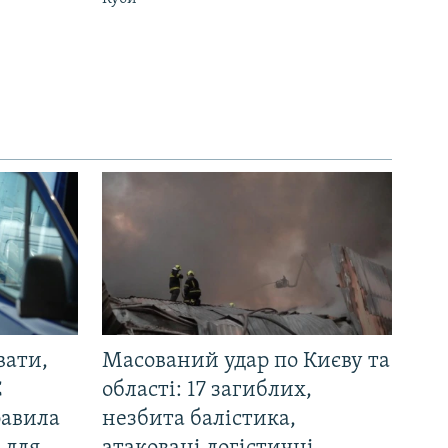
вати,
Масований удар по Києву та
С
області: 17 загиблих,
равила
незбита балістика,