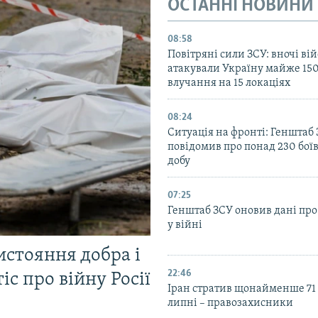
ОСТАННІ НОВИНИ
08:58
Повітряні сили ЗСУ: вночі ві
атакували Україну майже 150
влучання на 15 локаціях
08:24
Ситуація на фронті: Генштаб
повідомив про понад 230 бої
добу
07:25
Генштаб ЗСУ оновив дані про
у війні
истояння добра і
22:46
іс про війну Росії
Іран стратив щонайменше 71
липні – правозахисники