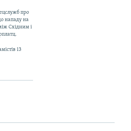
пецслужб про
о нападу на
між Східним і
рплатц.
містів 13