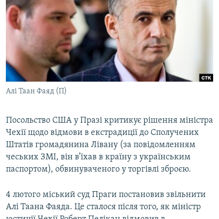
МУЛЬТИМЕДІА
ФОТО
СПЕЦПРОЄКТИ
ПОДКАСТИ
КРИМ РЕАЛІЇ
Алі Таан Фаяд (П)
РУС
УКР
Посольство США у Празі критикує рішення міністра
Чехії щодо відмови в екстрадиції до Сполучених
КТАТ
Штатів громадянина Лівану (за повідомленням
чеських ЗМІ, він в’їхав в країну з українським
ДОЛУЧАЙСЯ!
паспортом), обвинуваченого у торгівлі зброєю.
4 лютого міський суд Праги постановив звільнити
Алі Таана Фаяда. Це сталося після того, як міністр