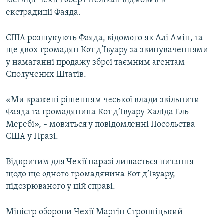
юстиції Чехії Роберт Пелікан відмовив в
Усі сайти RFE/RL
екстрадиції Фаяда.
США розшукують Фаяда, відомого як Алі Амін, та
ще двох громадян Кот д’Івуару за звинуваченнями
у намаганні продажу зброї таємним агентам
Сполучених Штатів.
«Ми вражені рішенням чеської влади звільнити
Фаяда та громадянина Кот д’Івуару Халіда Ель
Меребі», – мовиться у повідомленні Посольства
США у Празі.
Відкритим для Чехії наразі лишається питання
щодо ще одного громадянина Кот д’Івуару,
підозрюваного у цій справі.
Міністр оборони Чехії Мартін Стропніцький