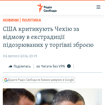
Доступність
посилання
Перейти
НОВИНИ | ПОЛІТИКА
до
РАДІО СВОБОДА – 70 РОКІВ
США критикують Чехію за
основного
ВСЕ ЗА ДОБУ
матеріалу
відмову в екстрадиції
СТАТТІ
Перейти
підозрюваних у торгівлі зброєю
до
ВІЙНА
ПОЛІТИКА
основної
04 лютого 2016, 23:19
РОСІЙСЬКА «ФІЛЬТРАЦІЯ»
ЕКОНОМІКА
навігації
Перейти
Поділитись
Читати без VPN
ДОНБАС.РЕАЛІЇ
СУСПІЛЬСТВО
до
КРИМ.РЕАЛІЇ
КУЛЬТУРА
пошуку
Додати Радіо Свобода як бажане джерело в Google
ТИ ЯК?
СПОРТ
СХЕМИ
УКРАЇНА
КИТАЙ.ВИКЛИКИ
СВІТ