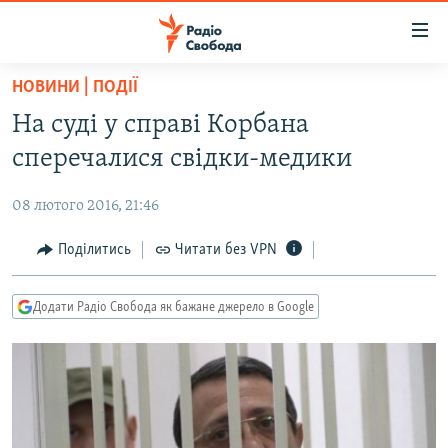
Доступність
посилання
Перейти
НОВИНИ | ПОДІЇ
до
РАДІО СВОБОДА – 70 РОКІВ
На суді у справі Корбана
основного
ВСЕ ЗА ДОБУ
матеріалу
сперечалися свідки-медики
СТАТТІ
Перейти
до
08 лютого 2016, 21:46
ВІЙНА
ПОЛІТИКА
основної
РОСІЙСЬКА «ФІЛЬТРАЦІЯ»
Поділитись
Читати без VPN
ЕКОНОМІКА
навігації
Перейти
ДОНБАС.РЕАЛІЇ
СУСПІЛЬСТВО
до
Додати Радіо Свобода як бажане джерело в Google
КРИМ.РЕАЛІЇ
КУЛЬТУРА
пошуку
ТИ ЯК?
СПОРТ
СХЕМИ
УКРАЇНА
ПРИАЗОВ’Я
СВІТ