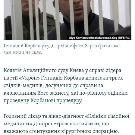
КИТАЙ.ВИКЛИКИ
МУЛЬТИМЕДІА
ФОТО
СПЕЦПРОЄКТИ
Геннадій Корбан у суді, архівне фото. Зараз ґрати вже
ПОДКАСТИ
замінили на скло.
КРИМ РЕАЛІЇ
Колегія Апеляційного суду Києва у справі лідера
РУС
партії «Укроп» Геннадія Корбана допитала трьох
УКР
свідків-медиків, долучених до справи за
клопотанням його захисту, які по-різному оцінили
КТАТ
проведену Корбанові процедуру.
ДОЛУЧАЙСЯ!
Головний лікар та лікар-діагност «Клініки сімейної
медицини» Дніпропетровська заявили, що
вважають стентування хірургічною операцією,