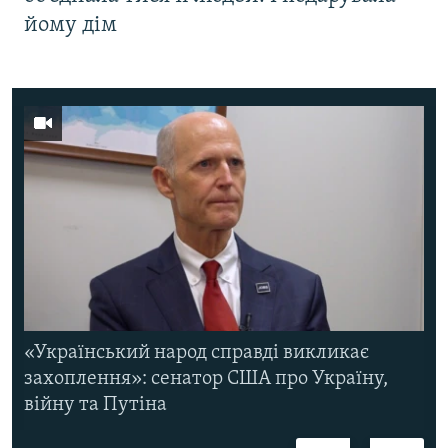
йому дім
«Український народ справді викликає
захоплення»: сенатор США про Україну,
війну та Путіна