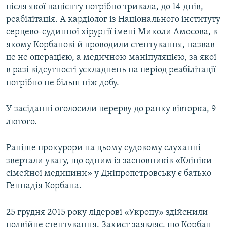
після якої пацієнту потрібно тривала, до 14 днів,
реабілітація. А кардіолог із Національного інституту
Усі сайти RFE/RL
серцево-судинної хірургії імені Миколи Амосова, в
якому Корбанові й проводили стентування, назвав
це не операцією, а медичною маніпуляцією, за якої
в разі відсутності ускладнень на період реабілітації
потрібно не більш ніж добу.
У засіданні оголосили перерву до ранку вівторка, 9
лютого.
Раніше прокурори на цьому судовому слуханні
звертали увагу, що одним із засновників «Клініки
сімейної медицини» у Дніпропетровську є батько
Геннадія Корбана.
25 грудня 2015 року лідерові «Укропу» здійснили
подвійне стентування. Захист заявляє, що Корбан