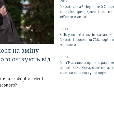
20:33
Український Червоний Хрест
про «безпрецедентні атаки» 
об’єкти в липні
19:23
CIR: у липні кількість атак РФ
Україні зросла на 72% порівн
червнем
мося на зміну
18:32
ого очікують від
У ГУР заявили про «парад» 
дронів біля Ялти, моніторинг
писали про атаку на порт
и, але зберігає тісні
нського?