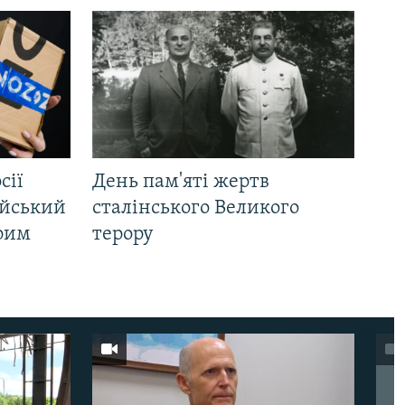
сії
День пам'яті жертв
ійський
сталінського Великого
Крим
терору