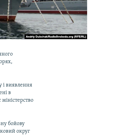
енного
орях,
у і виявлення
ені в
є міністерство
вну бойову
ьковий округ