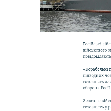
Російські вій
військового 
повідомляють 
«Корабельні 
підводних чо
готовність дл
оборони Росії
8 лютого війс
готовність у