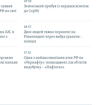
19:50
 заявив
Зеленський прибув із першим візитом
РФ на свої
до Сербії
18:57
 на АЗС в
Двоє людей тяжко поранені на
яно з
Рівненщині через вибух гранати –
поліція
17:51
морських
Одна з наймасованіших атак РФ на
ові канали
«Укрнафту»: пошкоджені сім об’єктів
видобутку – «Нафтогаз»