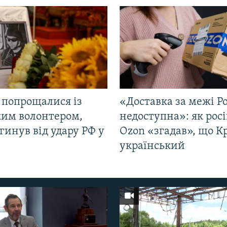
 попрощалися із
«Доставка за межі Ро
ким волонтером,
недоступна»: як рос
гинув від удару РФ у
Ozon «згадав», що 
і
український