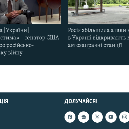
а [України]
Росія збільшила атаки 
стима» – сенатор США
в Україні відкривають 
ро російсько-
автозаправні станції
ьку війну
ЦІЯ
ДОЛУЧАЙСЯ!
с