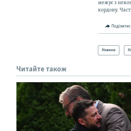
межує з неко
кордону. Част
Поділитис
Новини
Н
Читайте також