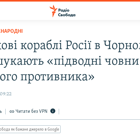
ЖНАРОДНІ
ові кораблі Росії в Чорн
шукають «підводні човни
ого противника»
 09:22
ь
Читати без VPN
обода як бажане джерело в Google