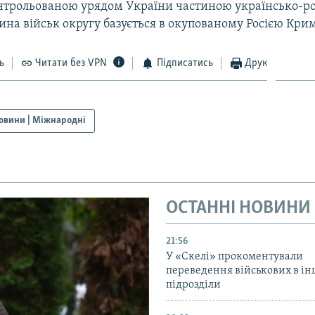
нтрольованою урядом України частиною українсько-ро
ина військ округу базується в окупованому Росією Крим
ь
Читати без VPN
Підписатись
Друк
овини | Міжнародні
ОСТАННІ НОВИНИ
21:56
У «Скелі» прокоментували
переведення військових в ін
підрозділи