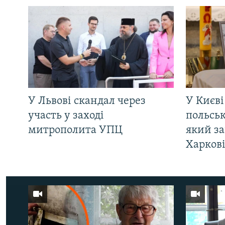
У Львові скандал через
У Києві
участь у заході
польсь
митрополита УПЦ
який за
Харков