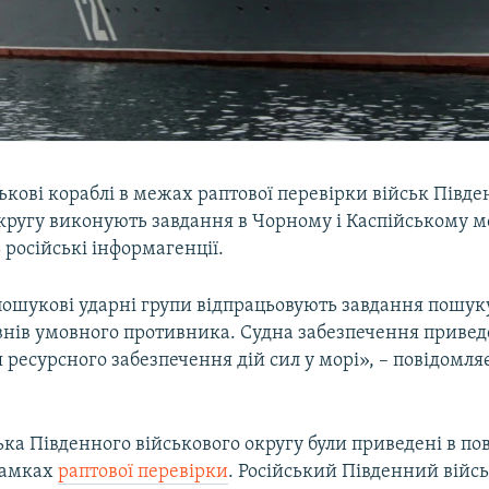
ськові кораблі в межах раптової перевірки військ Півд
округу виконують завдання в Чорному і Каспійському м
російські інформагенції.
пошукові ударні групи відпрацьовують завдання пошук
внів умовного противника. Судна забезпечення привед
я ресурсного забезпечення дій сил у морі», – повідомля
.
ька Південного військового округу були приведені в по
 рамках
раптової перевірки
. Російський Південний війс