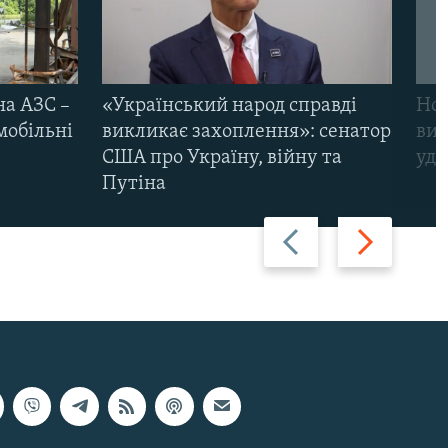
на АЗС –
«Український народ справді
Нов
мобільні
викликає захоплення»: сенатор
виж
США про Україну, війну та
уда
Путіна
Назад
Вперед