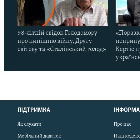
98-літній свідок Голодомору
«Поразк
про нинішню війну, Другу
неприпу
світову та «Сталінський голод»
Кертіс п
українс
КРИМ РЕАЛІЇ
РУС
ПІДТРИМКА
ІНФОРМА
УКР
КТАТ
Як слухати
Про нас
Мобільний додаток
Наш кодек
ДОЛУЧАЙСЯ!