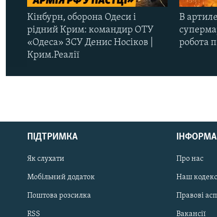
Кінбурн, оборона Одеси і
В артиле
рідний Крим: командир ОТУ
супермар
«Одеса» ЗСУ Денис Носіков |
робота 
Крим.Реалії
КРИМ РЕАЛІЇ
РУС
ПІДТРИМКА
ІНФОРМА
УКР
КТАТ
Як слухати
Про нас
Мобільний додаток
Наш кодек
ДОЛУЧАЙСЯ!
Поштова розсилка
Правові ас
RSS
Вакансії