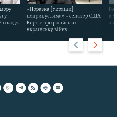
омору
«Поразка [України]
Рос
угу
неприпустима» – сенатор США
в У
й голод»
Кертіс про російсько-
авт
українську війну
Назад
Вперед