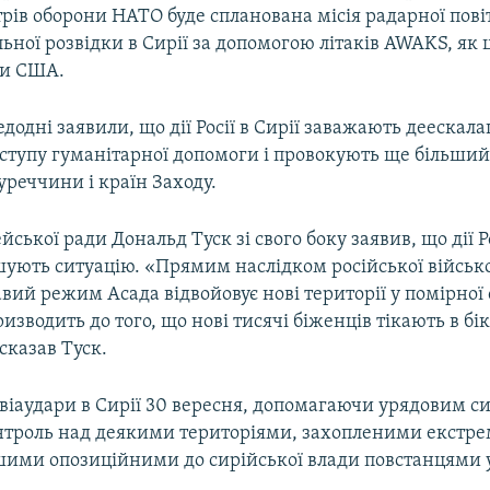
стрів оборони НАТО буде спланована місія радарної пові
ної розвідки в Сирії за допомогою літаків AWAKS, як 
ли США.
одні заявили, що дії Росії в Сирії заважають деескалац
ступу гуманітарної допомоги і провокують ще більши
уреччини і країн Заходу.
ської ради Дональд Туск зі свого боку заявив, що дії Ро
шують ситуацію. «Прямим наслідком російської військо
авий режим Асада відвойовує нові території у помірної
призводить до того, що нові тисячі біженців тікають в б
 сказав Туск.
авіаудари в Сирії 30 вересня, допомагаючи урядовим с
нтроль над деякими територіями, захопленими екстр
шими опозиційними до сирійської влади повстанцями у 