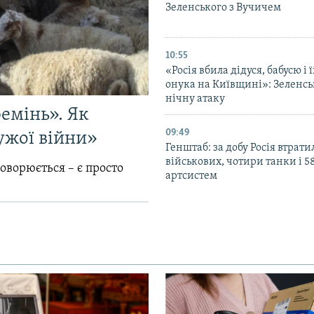
Зеленського з Вучичем
10:55
«Росія вбила дідуся, бабусю і 
онука на Київщині»: Зеленс
нічну атаку
емінь». Як
09:49
ужої війни»
Генштаб: за добу Росія втрати
військових, чотири танки і 5
говорюється – є просто
артсистем