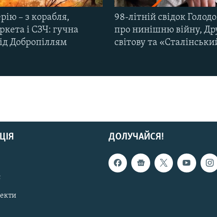
рію – з корабля,
98-літній свідок Голод
кета і СЗЧ: гучна
про нинішню війну, Др
під Добропіллям
світову та «Сталінськи
ЦІЯ
ДОЛУЧАЙСЯ!
с
пекти