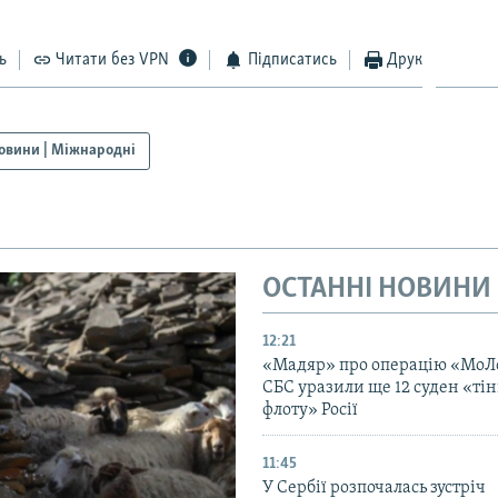
ь
Читати без VPN
Підписатись
Друк
овини | Міжнародні
ОСТАННІ НОВИНИ
12:21
«Мадяр» про операцію «МоЛ
СБС уразили ще 12 суден «тін
флоту» Росії
11:45
У Сербії розпочалась зустріч