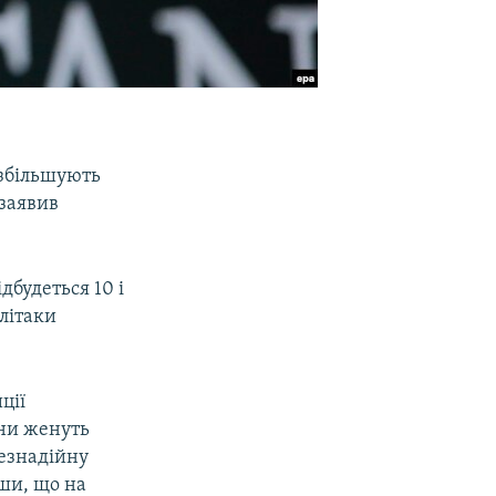
і збільшують
 заявив
дбудеться 10 і
 літаки
ції
они женуть
безнадійну
ши, що на