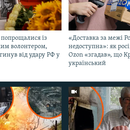
 попрощалися із
«Доставка за межі Ро
ким волонтером,
недоступна»: як рос
гинув від удару РФ у
Ozon «згадав», що 
і
український