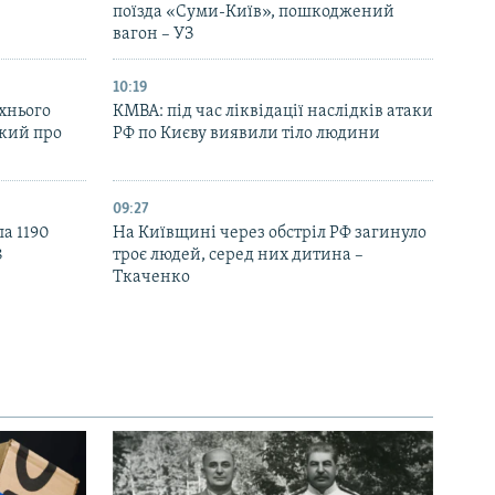
поїзда «Суми-Київ», пошкоджений
вагон – УЗ
10:19
їхнього
КМВА: під час ліквідації наслідків атаки
ький про
РФ по Києву виявили тіло людини
09:27
ла 1190
На Київщині через обстріл РФ загинуло
8
троє людей, серед них дитина –
Ткаченко