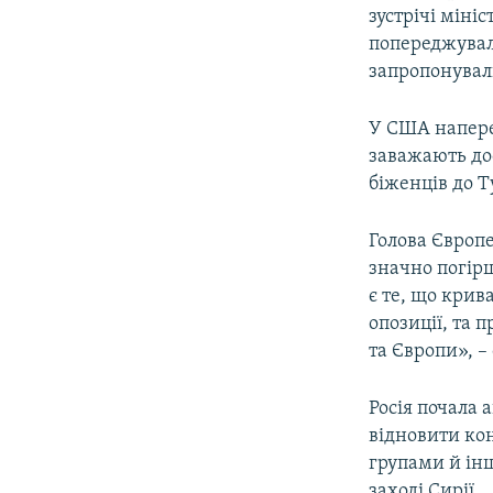
зустрічі міні
попереджуваль
запропонува
У США наперед
заважають до
біженців до Т
Голова Європей
значно погір
є те, що крив
опозиції, та 
та Європи», –
Росія почала 
відновити ко
групами й ін
заході Сирії.