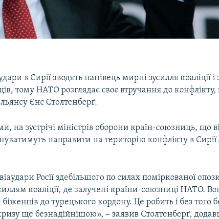
аудари в Сирії зводять нанівець мирні зусилля коаліції 
ів, тому НАТО розглядає своє втручання до конфлікту,
льянсу Єнс Столтенберґ.
ми, на зустрічі міністрів оборони країн-союзниць, що ві
ануватимуть направити на територію конфлікту в Сирії
віаудари Росії здебільшого по силах поміркованої опози
иллям коаліції, де залучені країни-союзниці НАТО. В
 біженців до турецького кордону. Це робить і без того 
кризу ще безнадійнішою», – заявив Столтенберґ, додав