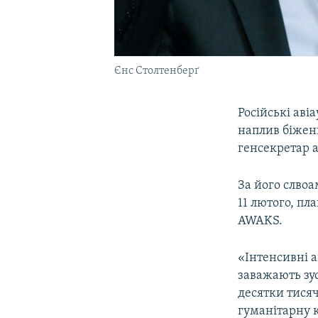
Єнс Столтенберґ
Російські аві
наплив біженц
генсекретар а
За його слвоа
11 лютого, пл
AWAKS.
«Інтенсивні а
заважають зус
десятки тисяч
гуманітарну 