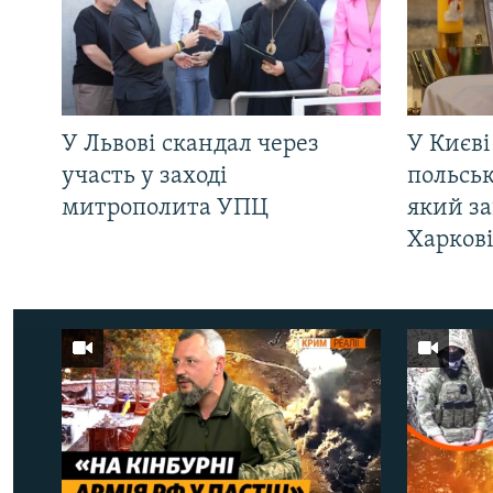
У Львові скандал через
У Києві
участь у заході
польсь
митрополита УПЦ
який за
Харков