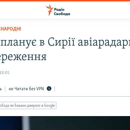
ЖНАРОДНІ
планує в Сирії авіарадар
ереження
15:01
ь
Читати без VPN
обода як бажане джерело в Google