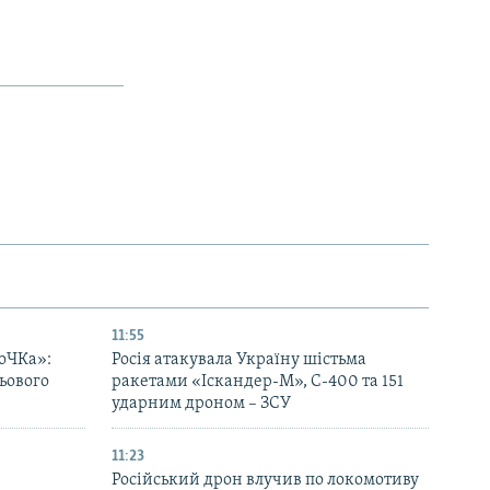
11:55
оЧКа»:
Росія атакувала Україну шістьма
ьового
ракетами «Іскандер-М», С-400 та 151
ударним дроном – ЗСУ
11:23
Російський дрон влучив по локомотиву