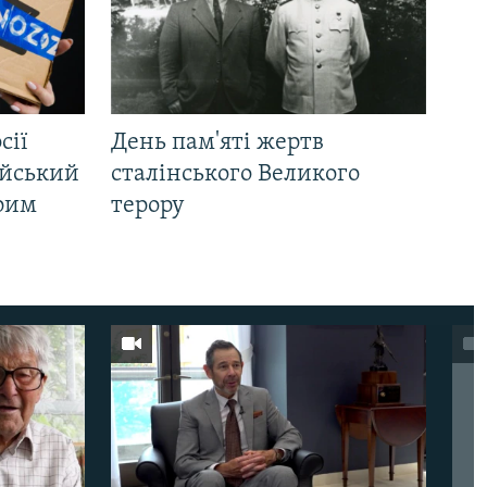
сії
День пам'яті жертв
ійський
сталінського Великого
Крим
терору