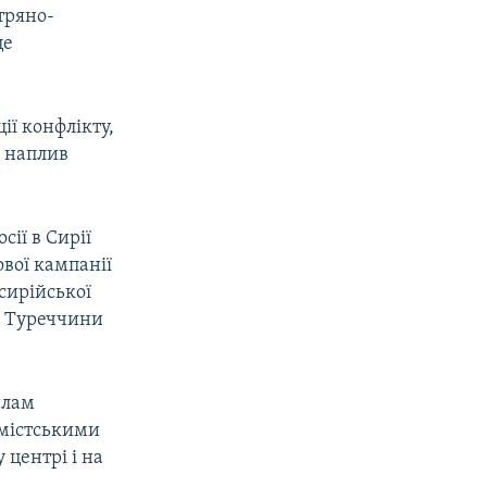
тряно-
це
ії конфлікту,
й наплив
сії в Сирії
вої кампанії
 сирійської
ік Туреччини
илам
емістськими
центрі і на