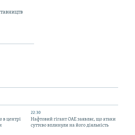
ставництв
22:30
ю в центрі
Нафтовий гігант ОАЕ заявляє, що атаки
и
суттєво вплинули на його діяльність