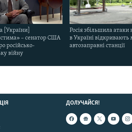
а [України]
Росія збільшила атаки 
стима» – сенатор США
в Україні відкривають 
ро російсько-
автозаправні станції
ьку війну
ЦІЯ
ДОЛУЧАЙСЯ!
с