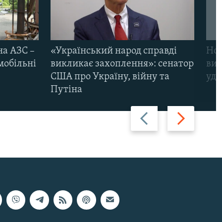
на АЗС –
«Український народ справді
Нов
мобільні
викликає захоплення»: сенатор
виж
США про Україну, війну та
уда
Путіна
Назад
Вперед