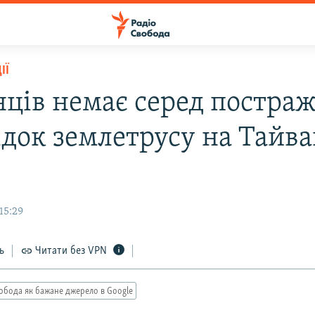
ІЇ
нців немає серед постра
ідок землетрусу на Тайва
15:29
ь
Читати без VPN
обода як бажане джерело в Google