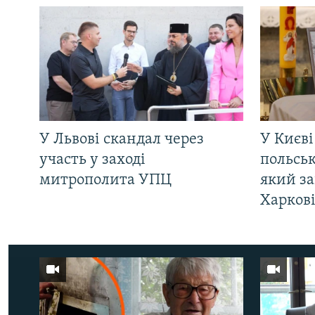
У Львові скандал через
У Києві
участь у заході
польсь
митрополита УПЦ
який за
Харков