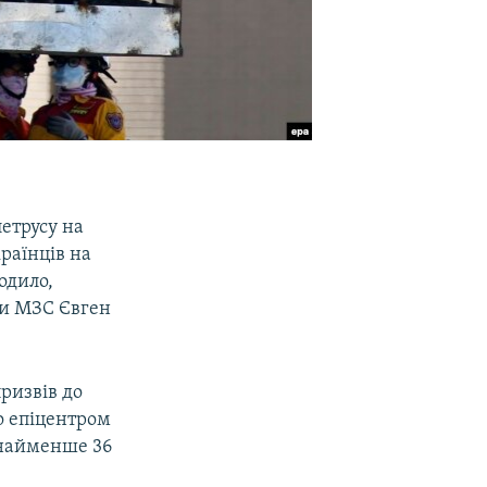
етрусу на
раїнців на
одило,
би МЗС Євген
призвів до
о епіцентром
онайменше 36