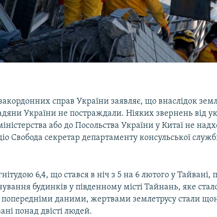
закордонних справ України заявляє, що внаслідок земл
адяни України не постраждали. Ніяких звернень від ук
міністерства або до Посольства України у Китаї не надх
діо Свобода секретар департаменту консульської служ
.
ітудою 6,4, що стався в ніч з 5 на 6 лютого у Тайвані, 
ування будинків у південному місті Тайнань, яке стал
а попередніми даними, жертвами землетрусу стали щ
ані понад двісті людей.