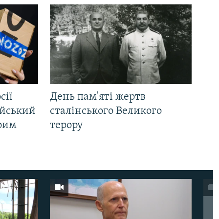
сії
День пам'яті жертв
ійський
сталінського Великого
Крим
терору