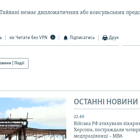
у Тайвані немає дипломатичних або консульських пред
ь
Читати без VPN
Підписатись
Друк
овини | Події
ОСТАННІ НОВИНИ
22:49
Війська РФ атакували лікарн
Херсона, постраждали чотир
медпрацівниці – МВА