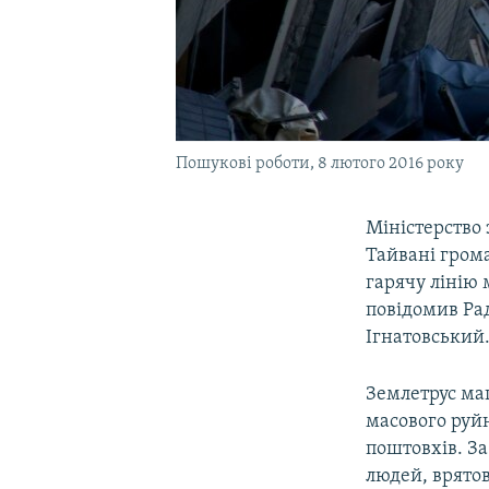
Пошукові роботи, 8 лютого 2016 року
Міністерство 
Тайвані гром
гарячу лінію 
повідомив Ра
Ігнатовський
Землетрус магн
масового руйн
поштовхів. З
людей, врятов