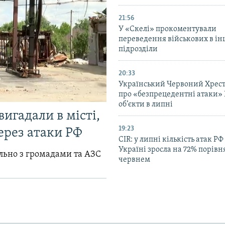
21:56
У «Скелі» прокоментували
переведення військових в ін
підрозділи
20:33
Український Червоний Хрест
про «безпрецедентні атаки» 
об’єкти в липні
вигадали в місті,
19:23
ерез атаки РФ
CIR: у липні кількість атак РФ
Україні зросла на 72% порівн
ільно з громадами та АЗС
червнем