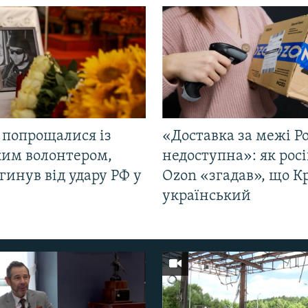
 попрощалися із
«Доставка за межі Ро
ким волонтером,
недоступна»: як рос
гинув від удару РФ у
Ozon «згадав», що 
і
український