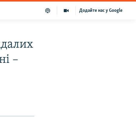
Додайте нас у Google
ждалих
ні –