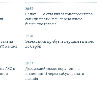
20:59
Cенат США схвалив законопроєкт про
ші
санкції проти Росії переважною
більшістю голосів
19:50
 заявив
Зеленський прибув із першим візитом
РФ на свої
до Сербії
18:57
 на АЗС в
Двоє людей тяжко поранені на
яно з
Рівненщині через вибух гранати –
поліція