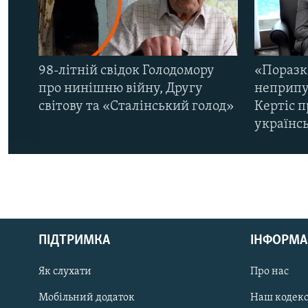
98-літній свідок Голодомору
«Поразк
про нинішню війну, Другу
неприпу
світову та «Сталінський голод»
Кертіс п
українс
КРИМ РЕАЛІЇ
РУС
ПІДТРИМКА
ІНФОРМА
УКР
КТАТ
Як слухати
Про нас
Мобільний додаток
Наш кодек
ДОЛУЧАЙСЯ!