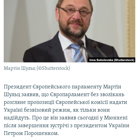
МУЛЬТИМЕДІА
ФОТО
СПЕЦПРОЄКТИ
ПОДКАСТИ
КРИМ РЕАЛІЇ
РУС
Мартін Шульц (©Shutterstock)
УКР
КТАТ
Президент Європейського парламенту Мартін
Шульц заявив, що Європарламент без зволікань
розгляне пропозиції Європейської комісії надати
ДОЛУЧАЙСЯ!
Україні безвізовий режим, як тільки вони
надійдуть. Про це він заявив сьогодні у Мюнхені
після завершення зустрічі з президентом України
Петром Порошенком.