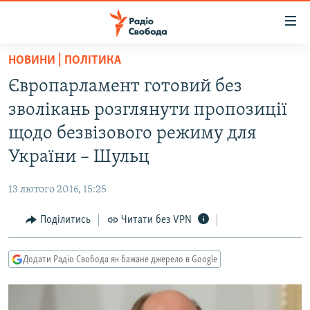
Доступність
посилання
Перейти
НОВИНИ | ПОЛІТИКА
до
РАДІО СВОБОДА – 70 РОКІВ
Європарламент готовий без
основного
ВСЕ ЗА ДОБУ
матеріалу
зволікань розглянути пропозиції
СТАТТІ
Перейти
щодо безвізового режиму для
до
ВІЙНА
ПОЛІТИКА
України – Шульц
основної
РОСІЙСЬКА «ФІЛЬТРАЦІЯ»
ЕКОНОМІКА
навігації
13 лютого 2016, 15:25
Перейти
ДОНБАС.РЕАЛІЇ
СУСПІЛЬСТВО
до
Поділитись
Читати без VPN
КРИМ.РЕАЛІЇ
КУЛЬТУРА
пошуку
ТИ ЯК?
СПОРТ
Додати Радіо Свобода як бажане джерело в Google
СХЕМИ
УКРАЇНА
КИТАЙ.ВИКЛИКИ
СВІТ