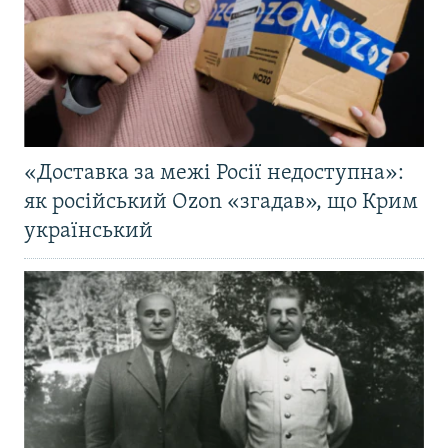
«Доставка за межі Росії недоступна»:
як російський Ozon «згадав», що Крим
український