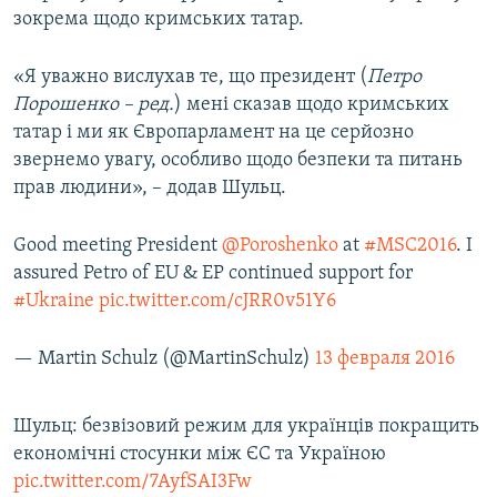
зокрема щодо кримських татар.
«Я уважно вислухав те, що президент (
Петро
Порошенко – ред.
) мені сказав щодо кримських
татар і ми як Європарламент на це серйозно
звернемо увагу, особливо щодо безпеки та питань
прав людини», – додав Шульц.
Good meeting President
@Poroshenko
at
#MSC2016
. I
assured Petro of EU & EP continued support for
#Ukraine
pic.twitter.com/cJRR0v51Y6
— Martin Schulz (@MartinSchulz)
13 февраля 2016
Шульц: безвізовий режим для українців покращить
економічні стосунки між ЄС та Україною
pic.twitter.com/7AyfSAI3Fw