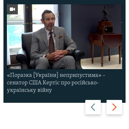
«Поразка [України] неприпустима» –
сенатор США Кертіс про російсько-
українську війну
Назад
Вперед