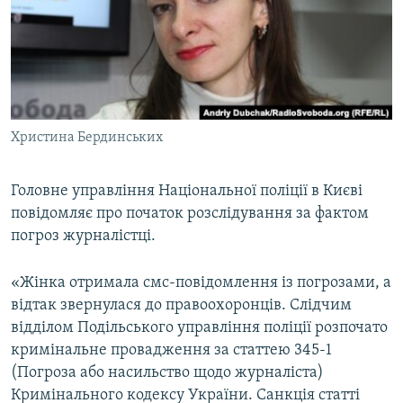
МУЛЬТИМЕДІА
ФОТО
СПЕЦПРОЄКТИ
ПОДКАСТИ
Христина Бердинських
КРИМ РЕАЛІЇ
РУС
Головне управління Національної поліції в Києві
повідомляє про початок розслідування за фактом
УКР
погроз журналістці.
КТАТ
«Жінка отримала смс-повідомлення із погрозами, а
ДОЛУЧАЙСЯ!
відтак звернулася до правоохоронців. Слідчим
відділом Подільського управління поліції розпочато
кримінальне провадження за статтею 345-1
(Погроза або насильство щодо журналіста)
Кримінального кодексу України. Санкція статті