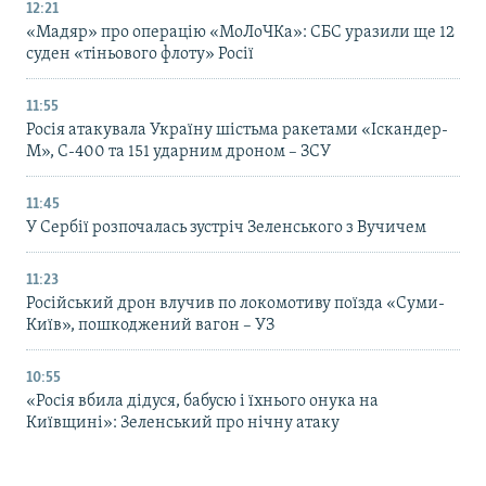
12:21
«Мадяр» про операцію «МоЛоЧКа»: СБС уразили ще 12
суден «тіньового флоту» Росії
11:55
Росія атакувала Україну шістьма ракетами «Іскандер-
М», С-400 та 151 ударним дроном – ЗСУ
11:45
У Сербії розпочалась зустріч Зеленського з Вучичем
11:23
Російський дрон влучив по локомотиву поїзда «Суми-
Київ», пошкоджений вагон – УЗ
10:55
«Росія вбила дідуся, бабусю і їхнього онука на
Київщині»: Зеленський про нічну атаку