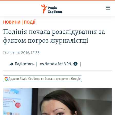
Доступність
посилання
Перейти
НОВИНИ | ПОДІЇ
до
РАДІО СВОБОДА – 70 РОКІВ
Поліція почала розслідування за
основного
ВСЕ ЗА ДОБУ
матеріалу
фактом погроз журналістці
СТАТТІ
Перейти
до
16 лютого 2016, 12:55
ВІЙНА
ПОЛІТИКА
основної
РОСІЙСЬКА «ФІЛЬТРАЦІЯ»
Поділитись
Читати без VPN
ЕКОНОМІКА
навігації
Перейти
ДОНБАС.РЕАЛІЇ
СУСПІЛЬСТВО
до
Додати Радіо Свобода як бажане джерело в Google
КРИМ.РЕАЛІЇ
КУЛЬТУРА
пошуку
ТИ ЯК?
СПОРТ
СХЕМИ
УКРАЇНА
КИТАЙ.ВИКЛИКИ
СВІТ