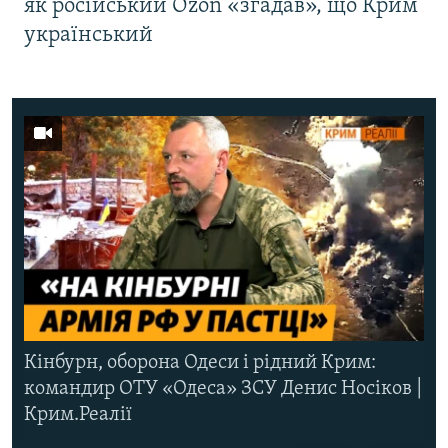
як російський Ozon «згадав», що Крим
український
Кінбурн, оборона Одеси і рідний Крим:
командир ОТУ «Одеса» ЗСУ Денис Носіков |
Крим.Реалії