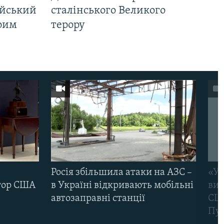
ійський
сталінського Великого
Крим
терору
Росія збільшила атаки на АЗС –
«Ук
тор США
в Україні відкривають мобільні
вик
автозаправні станції
США
Пут