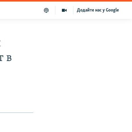
Додайте нас у Google
я
т в