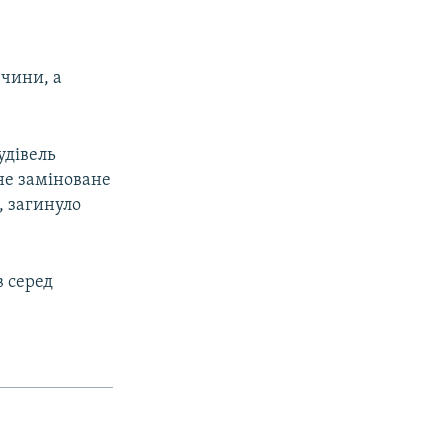
ччини, а
удівель
ане заміноване
, загинуло
в серед