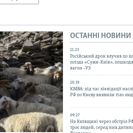
ОСТАННІ НОВИНИ
11:23
Російський дрон влучив по л
поїзда «Суми-Київ», пошко
вагон –УЗ
10:19
КМВА: під час ліквідації насл
РФ по Києву виявили тіло лю
09:27
На Київщині через обстріл Р
троє людей, серед них дитина