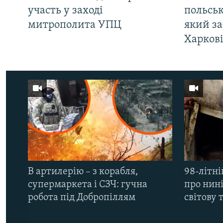
участь у заході
польсь
митрополита УПЦ
який за
Харков
В артилерію – з корабля,
98-літні
супермаркета і СЗЧ: гучна
про нин
робота під Добропіллям
світову 