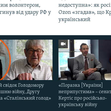
ким волонтером,
недоступна»: як рос
гинув від удару РФ у
Ozon «згадав», що 
і
український
й свідок Голодомору
«Поразка [України]
ішню війну, Другу
неприпустима» – сена
та «Сталінський голод»
Кертіс про російсько-
українську війну