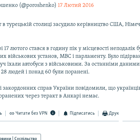
ошенко (@poroshenko)
17 Лютий 2016
 в турецькій столиці засудило керівництво США, Німе
і 17 лютого стався в годину пік у місцевості неподалік б
их військових установ, МВС і парламенту. Було підірв
руч їхали автобуси з військовими. За останніми даними
8 людей і понад 60 були поранені.
і закордонних справ України повідомили, що українці
оранених через теракт в Анкарі немає.
ь
Читати без VPN
Підписатись
Друк
овини | Суспільство