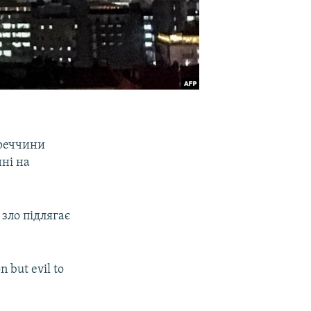
уреччини
нні на
зло підлягає
on but evil to