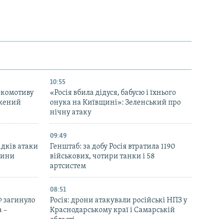
10:55
окомотиву
«Росія вбила дідуся, бабусю і їхнього
джений
онука на Київщині»: Зеленський про
нічну атаку
09:49
ідків атаки
Генштаб: за добу Росія втратила 1190
дини
військових, чотири танки і 58
артсистем
08:51
Ф загинуло
Росія: дрони атакували російські НПЗ у
 –
Краснодарському краї і Самарській