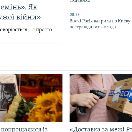
Ткаченко
емінь». Як
08:27
ужої війни»
Вночі Росія вдарила по Києву:
постраждалих – влада
говорюється – є просто
 попрощалися із
«Доставка за межі Ро