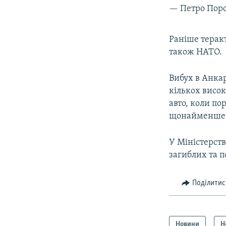
— Петро Пор
Раніше теракт
також НАТО.
Вибух в Анкар
кількох висок
авто, коли по
щонайменше 2
У Міністерств
загиблих та п
Поділитис
Новини
Н