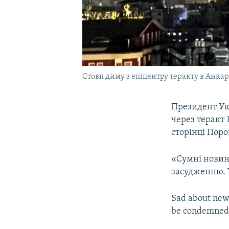
Стовп диму з епіцентру теракту в Анкарі
Президент Ук
через теракт 
сторінці Поро
«Сумні новини
засудженню. 
Sad about news
be condemned.