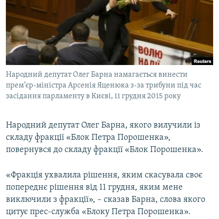
МУЛЬТИМЕДІА
ФОТО
СПЕЦПРОЄКТИ
ПОДКАСТИ
Народний депутат Олег Барна намагається винести
прем’єр-міністра Арсенія Яценюка з-за трибуни під час
КРИМ РЕАЛІЇ
засідання парламенту в Києві, 11 грудня 2015 року
РУС
УКР
Народний депутат Олег Барна, якого вилучили із
КТАТ
складу фракції «Блок Петра Порошенка»,
повернувся до складу фракції «Блок Порошенка».
ДОЛУЧАЙСЯ!
«Фракція ухвалила рішення, яким скасувала своє
попереднє рішення від 11 грудня, яким мене
виключили з фракції», – сказав Барна, слова якого
цитує прес-служба «Блоку Петра Порошенка».