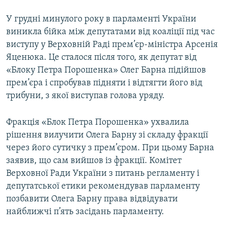
Усі сайти RFE/RL
У грудні минулого року в парламенті України
виникла бійка між депутатами від коаліції під час
виступу у Верховній Раді прем’єр-міністра Арсенія
Яценюка. Це сталося після того, як депутат від
«Блоку Петра Порошенка» Олег Барна підійшов
прем’єра і спробував підняти і відтягти його від
трибуни, з якої виступав голова уряду.
Фракція «Блок Петра Порошенка» ухвалила
рішення вилучити Олега Барну зі складу фракції
через його сутичку з прем’єром. При цьому Барна
заявив, що сам вийшов із фракції. Комітет
Верховної Ради України з питань регламенту і
депутатської етики рекомендував парламенту
позбавити Олега Барну права відвідувати
найближчі п’ять засідань парламенту.