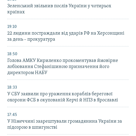
Зеленський звільнив послів України у чотирьох
країнах
19:10
22 людини постраждали від ударів РФ на Херсонщині
за день – прокуратура
18:50
Голова АМКУ Кириленко прокоментував ймовірне
лобіювання Стефанішиною призначення його
директором НАБУ
18:33
У СБУ заявили про ураження кораблів берегової
охорони ФСБ в окупованій Керчі й НПЗ в Ярославлі
17:45
У Німеччині заарештували громадянина України за
підозрою в шпигунстві