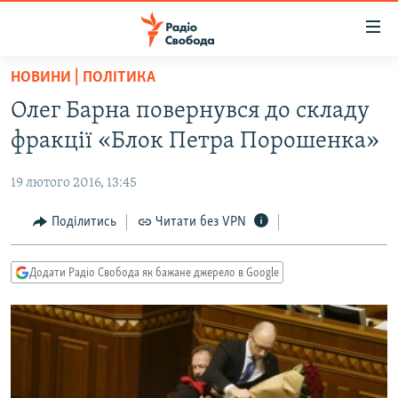
Доступність
посилання
Перейти
НОВИНИ | ПОЛІТИКА
до
РАДІО СВОБОДА – 70 РОКІВ
Олег Барна повернувся до складу
основного
ВСЕ ЗА ДОБУ
матеріалу
фракції «Блок Петра Порошенка»
СТАТТІ
Перейти
до
19 лютого 2016, 13:45
ВІЙНА
ПОЛІТИКА
основної
РОСІЙСЬКА «ФІЛЬТРАЦІЯ»
Поділитись
Читати без VPN
ЕКОНОМІКА
навігації
Перейти
ДОНБАС.РЕАЛІЇ
СУСПІЛЬСТВО
до
Додати Радіо Свобода як бажане джерело в Google
КРИМ.РЕАЛІЇ
КУЛЬТУРА
пошуку
ТИ ЯК?
СПОРТ
СХЕМИ
УКРАЇНА
КИТАЙ.ВИКЛИКИ
СВІТ