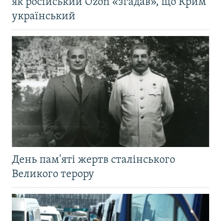
як російський Ozon «згадав», що Крим
український
День пам'яті жертв сталінського
Великого терору