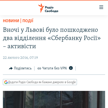
Доступність
посилання
Перейти
НОВИНИ | ПОДІЇ
до
РАДІО СВОБОДА – 70 РОКІВ
Вночі у Львові було пошкоджено
основного
ВСЕ ЗА ДОБУ
матеріалу
два відділення «Сбербанку Росії»
СТАТТІ
Перейти
– активісти
до
ВІЙНА
ПОЛІТИКА
основної
22 лютого 2016, 07:19
РОСІЙСЬКА «ФІЛЬТРАЦІЯ»
ЕКОНОМІКА
навігації
Перейти
Поділитись
Читати без VPN
ДОНБАС.РЕАЛІЇ
СУСПІЛЬСТВО
до
КРИМ.РЕАЛІЇ
КУЛЬТУРА
пошуку
Додати Радіо Свобода як бажане джерело в Google
ТИ ЯК?
СПОРТ
СХЕМИ
УКРАЇНА
КИТАЙ.ВИКЛИКИ
СВІТ