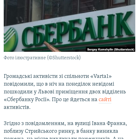
МУЛЬТИМЕДІА
ФОТО
СПЕЦПРОЄКТИ
ПОДКАСТИ
КРИМ РЕАЛІЇ
Фото ілюстративне (©Shutterstock)
РУС
УКР
Громадські активісти зі спільноти «Varta1»
повідомили, що в ніч на понеділок невідомі
КТАТ
пошкодили у Львові приміщення двох відділень
«Сбербанку Росії». Про це йдеться на
сайті
ДОЛУЧАЙСЯ!
активістів.
Згідно з повідомленням, на вулиці Івана Франка,
поблизу Стрийського ринку, в банку виникла