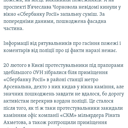
пожежа, на місце викликали пожежників. А на
Усі сайти RFE/RL
проспекті В’ячеслава Чорновола невідомі кинули у
вікно «Сбербанку Росії» запальну суміш. За
попередніми даними, пошкоджена фасадна
частина.
Інформації від рятувальників про гасіння пожежі і
коментарів від поліції про ці факти наразі немає.
20 лютого в Києві протестувальники під прапорами
здебільшого ОУН зібралися біля приміщення
«Сбербанку Росії» в районі станції метро
Арсенальна, дехто з них кидав у вікна каміння, але
значних пошкоджень завдати не вдалося, бо дорогу
активістам перекрив кордон поліції. Це сталося
після того, як ті ж таки протестувальники закидали
камінням офіс компанії «СКМ» мільярдера Ріната
Ахметова, а також розтрощили приміщення