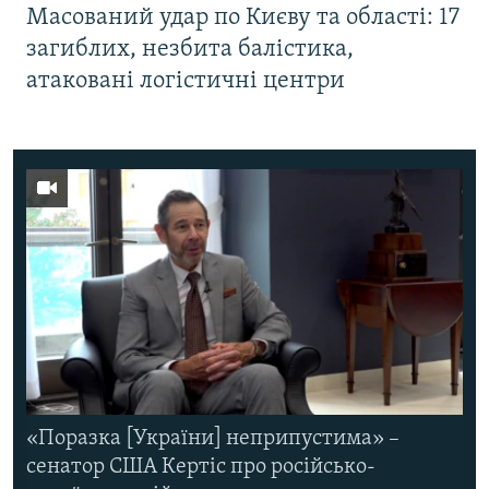
Масований удар по Києву та області: 17
загиблих, незбита балістика,
атаковані логістичні центри
«Поразка [України] неприпустима» –
сенатор США Кертіс про російсько-