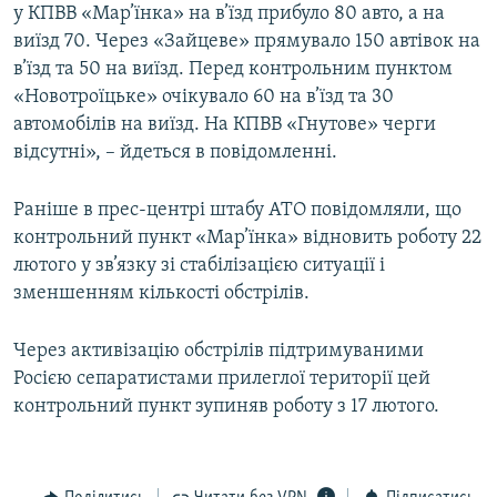
у КПВВ «Мар’їнка» на в’їзд прибуло 80 авто, а на
Усі сайти RFE/RL
виїзд 70. Через «Зайцеве» прямувало 150 автівок на
в’їзд та 50 на виїзд. Перед контрольним пунктом
«Новотроїцьке» очікувало 60 на в’їзд та 30
автомобілів на виїзд. На КПВВ «Гнутове» черги
відсутні», – йдеться в повідомленні.
Раніше в прес-центрі штабу АТО повідомляли, що
контрольний пункт «Мар’їнка» відновить роботу 22
лютого у зв’язку зі стабілізацією ситуації і
зменшенням кількості обстрілів.
Через активізацію обстрілів підтримуваними
Росією сепаратистами прилеглої території цей
контрольний пункт зупиняв роботу з 17 лютого.