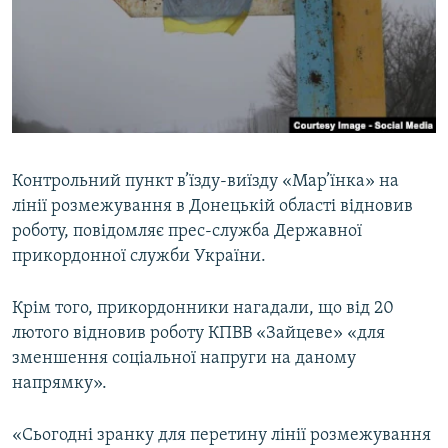
МУЛЬТИМЕДІА
ФОТО
СПЕЦПРОЄКТИ
ПОДКАСТИ
КРИМ РЕАЛІЇ
Контрольний пункт в’їзду-виїзду «Мар’їнка» на
РУС
лінії розмежування в Донецькій області відновив
роботу, повідомляє прес-служба Державної
УКР
прикордонної служби України.
КТАТ
Крім того, прикордонники нагадали, що від 20
ДОЛУЧАЙСЯ!
лютого відновив роботу КПВВ «Зайцеве» «для
зменшення соціальної напруги на даному
напрямку».
«Сьогодні зранку для перетину лінії розмежування