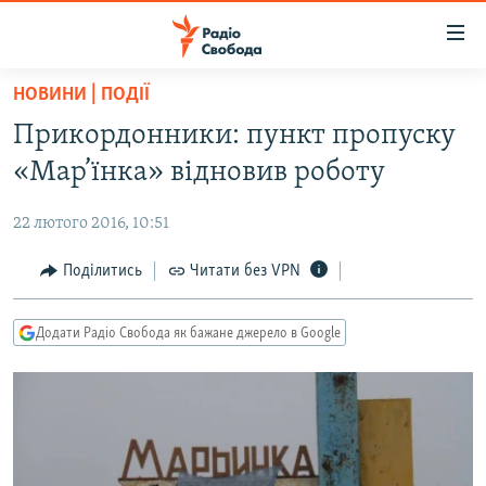
Доступність
посилання
Перейти
НОВИНИ | ПОДІЇ
до
РАДІО СВОБОДА – 70 РОКІВ
Прикордонники: пункт пропуску
основного
ВСЕ ЗА ДОБУ
матеріалу
«Мар’їнка» відновив роботу
СТАТТІ
Перейти
до
22 лютого 2016, 10:51
ВІЙНА
ПОЛІТИКА
основної
РОСІЙСЬКА «ФІЛЬТРАЦІЯ»
Поділитись
Читати без VPN
ЕКОНОМІКА
навігації
Перейти
ДОНБАС.РЕАЛІЇ
СУСПІЛЬСТВО
до
Додати Радіо Свобода як бажане джерело в Google
КРИМ.РЕАЛІЇ
КУЛЬТУРА
пошуку
ТИ ЯК?
СПОРТ
СХЕМИ
УКРАЇНА
КИТАЙ.ВИКЛИКИ
СВІТ