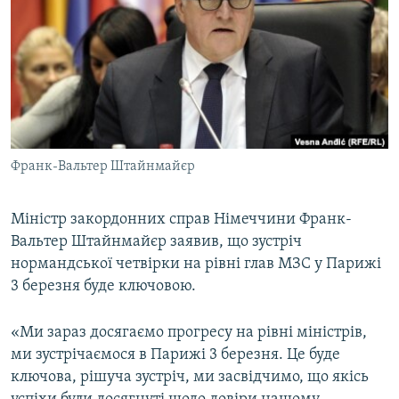
МУЛЬТИМЕДІА
ФОТО
СПЕЦПРОЄКТИ
ПОДКАСТИ
КРИМ РЕАЛІЇ
Франк-Вальтер Штайнмайєр
РУС
УКР
Міністр закордонних справ Німеччини Франк-
Вальтер Штайнмайєр заявив, що зустріч
КТАТ
нормандської четвірки на рівні глав МЗС у Парижі
3 березня буде ключовою.
ДОЛУЧАЙСЯ!
«Ми зараз досягаємо прогресу на рівні міністрів,
ми зустрічаємося в Парижі 3 березня. Це буде
ключова, рішуча зустріч, ми засвідчимо, що якісь