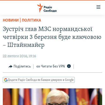
Доступність
посилання
Перейти
НОВИНИ | ПОЛІТИКА
до
РАДІО СВОБОДА – 70 РОКІВ
Зустріч глав МЗС нормандської
основного
ВСЕ ЗА ДОБУ
матеріалу
четвірки 3 березня буде ключовою
СТАТТІ
Перейти
– Штайнмайєр
до
ВІЙНА
ПОЛІТИКА
основної
22 лютого 2016, 19:16
РОСІЙСЬКА «ФІЛЬТРАЦІЯ»
ЕКОНОМІКА
навігації
Перейти
Поділитись
Читати без VPN
ДОНБАС.РЕАЛІЇ
СУСПІЛЬСТВО
до
КРИМ.РЕАЛІЇ
КУЛЬТУРА
пошуку
Додати Радіо Свобода як бажане джерело в Google
ТИ ЯК?
СПОРТ
СХЕМИ
УКРАЇНА
КИТАЙ.ВИКЛИКИ
СВІТ