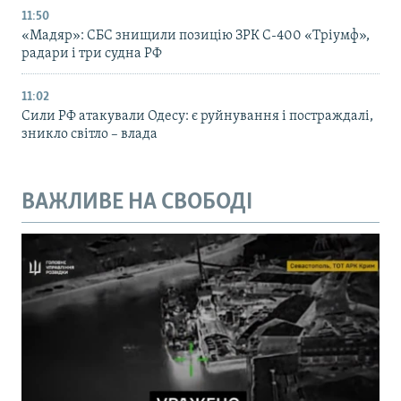
11:50
«Мадяр»: СБС знищили позицію ЗРК С-400 «Тріумф»,
радари і три судна РФ
11:02
Сили РФ атакували Одесу: є руйнування і постраждалі,
зникло світло – влада
ВАЖЛИВЕ НА СВОБОДІ