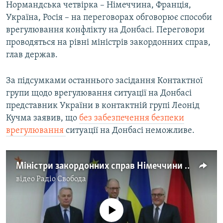
Нормандська четвірка – Німеччина, Франція,
Україна, Росія – на переговорах обговорює способи
врегулювання конфлікту на Донбасі. Переговори
проводяться на рівні міністрів закордонних справ,
глав держав.
За підсумками останнього засідання Контактної
групи щодо врегулювання ситуації на Донбасі
представник України в контактній групі Леонід
Кучма заявив, що
без забезпечення безпеки
врегулювання
ситуації на Донбасі неможливе.
Міністри закордонних справ Німеччини та Франції зустрілися з Арсенієм Яценюком (відео)
відео
Радіо Свобода
No media source currently available