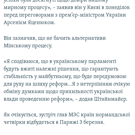
успіхи були досягнуті щодо довіри нашому
Усі сайти RFE/RL
мирному процесу», – заявив він у Києві в понеділок
перед переговорами з прем’єр-міністром України
Арсенієм Яценюком.
Він зазначив, що не бачить альтернативи
Мінському процесу.
«Я сподіваюся, що в українському парламенті
будуть вжиті належні рішення, що гарантують
стабільність у майбутньому, що буде передумовою
для руху на шляху реформ…Я з нетерпінням очікую
обміну думками щодо прихильності української
влади проведенню реформ», – додав Штайнмайєр.
Як очікується, зустріч глав МЗС країн нормандської
четвірки відбудеться в Парижі 3 березня.