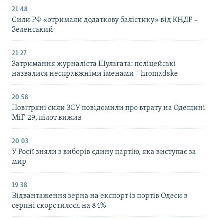
21:48
Сили РФ «отримали додаткову балістику» від КНДР –
Зеленський
21:27
Затримання журналіста Шульгата: поліцейські
назвалися несправжніми іменами – hromadske
20:58
Повітряні сили ЗСУ повідомили про втрату на Одещині
МіГ-29, пілот вижив
20:03
У Росії зняли з виборів єдину партію, яка виступає за
мир
19:38
Відвантаження зерна на експорт із портів Одеси в
серпні скоротилося на 84%