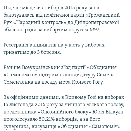
Усі сайти RFE/RL
Під час місцевих виборів 2015 року вона
балотувалась від політичної партії «Громадський
Рух «Народний контроль» до Дніпропетровської
обласної ради за виборчим округом №97.
Реєстрація кандидатів на участь у виборах
триватиме до 3 березня.
Раніше Всеукраїнський з’їзд партії «Об’єднання
«Самопомочі» підтримав кандидатуру Семена
Семенченка на посаду мера Кривого Рогу.
За офіційними даними, в Кривому Розі на виборах
15 листопада 2015 року за чинного міського голову,
представника «Опозиційного блоку» Юрія Вілкула
проголосувало 50,21% виборців, а за його
суперника, висуванця «Об'єднання «Самопоміч»