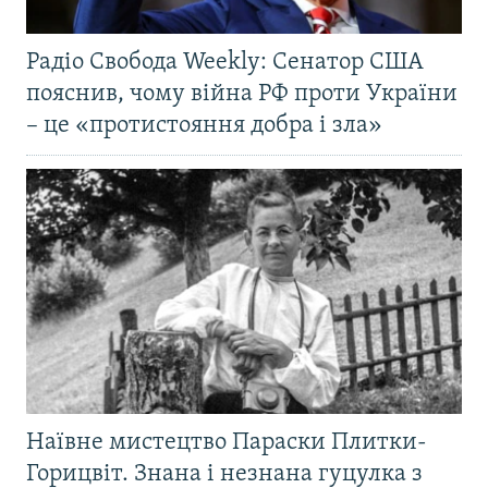
Радіо Свобода Weekly: Сенатор США
пояснив, чому війна РФ проти України
– це «протистояння добра і зла»
Наївне мистецтво Параски Плитки-
Горицвіт. Знана і незнана гуцулка з