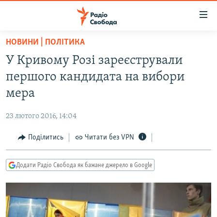
Доступність
посилання
Перейти
НОВИНИ | ПОЛІТИКА
до
РАДІО СВОБОДА – 70 РОКІВ
У Кривому Розі зареєстрували
основного
ВСЕ ЗА ДОБУ
матеріалу
першого кандидата на вибори
СТАТТІ
Перейти
мера
до
ВІЙНА
ПОЛІТИКА
основної
23 лютого 2016, 14:04
РОСІЙСЬКА «ФІЛЬТРАЦІЯ»
ЕКОНОМІКА
навігації
Перейти
Поділитись
Читати без VPN
ДОНБАС.РЕАЛІЇ
СУСПІЛЬСТВО
до
КРИМ.РЕАЛІЇ
КУЛЬТУРА
пошуку
Додати Радіо Свобода як бажане джерело в Google
ТИ ЯК?
СПОРТ
СХЕМИ
УКРАЇНА
КИТАЙ.ВИКЛИКИ
СВІТ