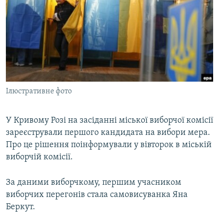
МУЛЬТИМЕДІА
ФОТО
СПЕЦПРОЄКТИ
ПОДКАСТИ
КРИМ РЕАЛІЇ
Ілюстративне фото
РУС
УКР
У Кривому Розі на засіданні міської виборчої комісії
зареєстрували першого кандидата на вибори мера.
КТАТ
Про це рішення поінформували у вівторок в міській
виборчій комісії.
ДОЛУЧАЙСЯ!
За даними виборчкому, першим учасником
виборчих перегонів стала самовисуванка Яна
Беркут.