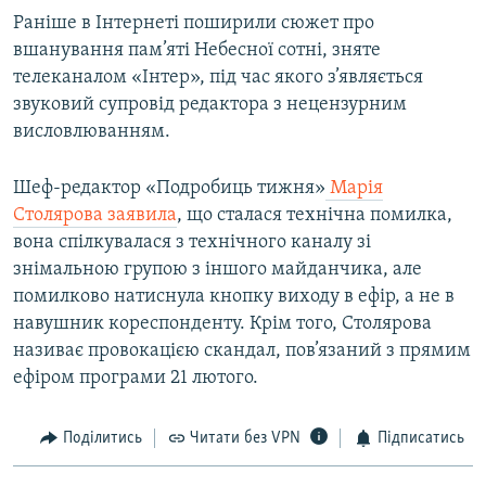
Раніше в Інтернеті поширили сюжет про
вшанування пам’яті Небесної сотні, зняте
Усі сайти RFE/RL
телеканалом «Інтер», під час якого з’являється
звуковий супровід редактора з нецензурним
висловлюванням.
Шеф-редактор «Подробиць тижня»
Марія
Столярова заявила
, що сталася технічна помилка,
вона спілкувалася з технічного каналу зі
знімальною групою з іншого майданчика, але
помилково натиснула кнопку виходу в ефір, а не в
навушник кореспонденту. Крім того, Столярова
називає провокацією скандал, пов’язаний з прямим
ефіром програми 21 лютого.
Поділитись
Читати без VPN
Підписатись