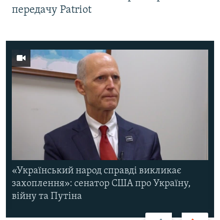
передачу Patriot
«Український народ справді викликає
захоплення»: сенатор США про Україну,
війну та Путіна
Назад
Вперед