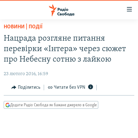
Доступність
посилання
Перейти
НОВИНИ | ПОДІЇ
до
РАДІО СВОБОДА – 70 РОКІВ
Нацрада розгляне питання
основного
ВСЕ ЗА ДОБУ
матеріалу
перевірки «Інтера» через сюжет
СТАТТІ
Перейти
про Небесну сотню з лайкою
до
ВІЙНА
ПОЛІТИКА
основної
23 лютого 2016, 16:59
РОСІЙСЬКА «ФІЛЬТРАЦІЯ»
ЕКОНОМІКА
навігації
Перейти
Поділитись
Читати без VPN
ДОНБАС.РЕАЛІЇ
СУСПІЛЬСТВО
до
КРИМ.РЕАЛІЇ
КУЛЬТУРА
пошуку
Додати Радіо Свобода як бажане джерело в Google
ТИ ЯК?
СПОРТ
СХЕМИ
УКРАЇНА
ПРИАЗОВ’Я
СВІТ