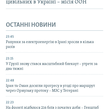
цивільних в Україні – місія ООН
ОСТАННІ НОВИНИ
23:45
Рахунки за електроенергію в Ірані зросли в кілька
разів
23:15
У Грузії знову стався масштабний блекаут – утретє за
два тижні
22:48
Іран та Оман досягли прогресу в угоді про маршрут
через Ормузьку протоку – МЗС у Тегерані
22:23
На фронті відбулося 216 боїв з початку доби – Генштаб