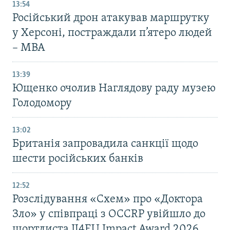
13:54
Російський дрон атакував маршрутку
у Херсоні, постраждали п’ятеро людей
– МВА
13:39
Ющенко очолив Наглядову раду музею
Голодомору
13:02
Британія запровадила санкції щодо
шести російських банків
12:52
Розслідування «Схем» про «Доктора
Зло» у співпраці з OCCRP увійшло до
шортлиста IJ4EU Impact Award 2026