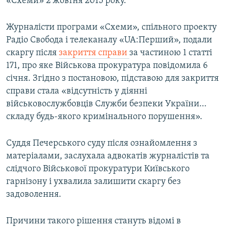
«Схеми» 2 жовтня 2015 року.
Журналісти програми «Схеми», спільного проекту
Усі сайти RFE/RL
Радіо Свобода і телеканалу «UA:Перший», подали
скаргу після
закриття справи
за частиною 1 статті
171, про яке Військова прокуратура повідомила 6
січня. Згідно з постановою, підставою для закриття
справи стала «відсутність у діянні
військовослужбовців Служби безпеки України…
складу будь-якого кримінального порушення».
Суддя Печерського суду після ознайомлення з
матеріалами, заслухала адвокатів журналістів та
слідчого Військової прокуратури Київського
гарнізону і ухвалила залишити скаргу без
задоволення.
Причини такого рішення стануть відомі в