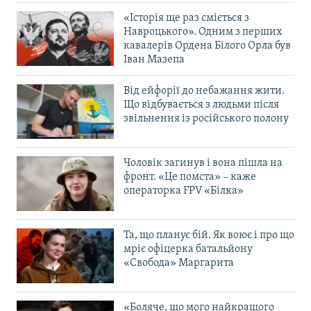
«Історія ще раз сміється з
Навроцького». Одним з перших
кавалерів Ордена Білого Орла був
Іван Мазепа
Від ейфорії до небажання жити.
Що відбувається з людьми після
звільнення із російського полону
Чоловік загинув і вона пішла на
фронт. «Це помста» – каже
операторка FPV «Білка»
Та, що планує бій. Як воює і про що
мріє офіцерка батальйону
«Свобода» Маргарита
«Боляче, що мого найкращого