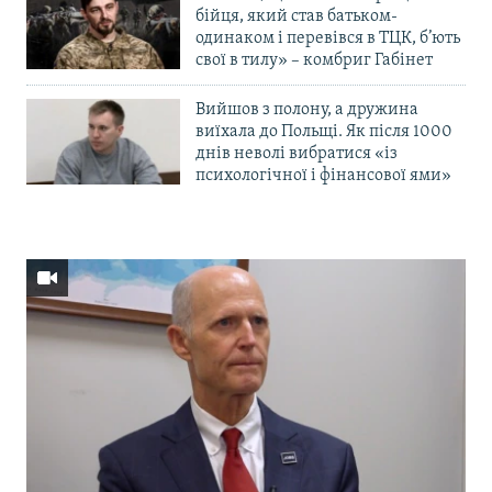
бійця, який став батьком-
одинаком і перевівся в ТЦК, б’ють
свої в тилу» – комбриг Габінет
Вийшов з полону, а дружина
виїхала до Польщі. Як після 1000
днів неволі вибратися «із
психологічної і фінансової ями»