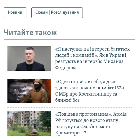
Новини
Схеми | Розслідування
Читайте також
«Я наступив на інтереси багатьох
людей і компаній». Як в Україні
реагують на інтерв’ю Михайла
Федорова
«Один стріляє в себе, а двоє
здаються в полон»: комбат 157-ї
ОМБр про Костянтинівку та
ближні бої
«Повільне прогризання». Армія
РФ готується до нового етапу
наступу на Слов’янськ та
Краматорськ?