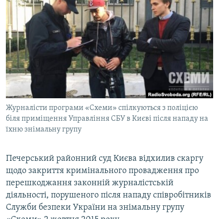
КИТАЙ.ВИКЛИКИ
МУЛЬТИМЕДІА
ФОТО
СПЕЦПРОЄКТИ
ПОДКАСТИ
КРИМ РЕАЛІЇ
Журналісти програми «Схеми» спілкуються з поліцією
РУС
біля приміщення Управління СБУ в Києві після нападу на
їхню знімальну групу
УКР
КТАТ
Печерський районний суд Києва відхилив скаргу
щодо закриття кримінального провадження про
ДОЛУЧАЙСЯ!
перешкоджання законній журналістській
діяльності, порушеного після нападу співробітників
Служби безпеки України на знімальну групу