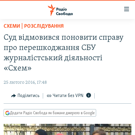
Доступність
посилання
Перейти
СХЕМИ | РОЗСЛІДУВАННЯ
до
РАДІО СВОБОДА – 70 РОКІВ
Суд відмовився поновити справу
основного
ВСЕ ЗА ДОБУ
матеріалу
про перешкоджання СБУ
СТАТТІ
Перейти
журналістський діяльності
до
ВІЙНА
ПОЛІТИКА
«Схем»
основної
РОСІЙСЬКА «ФІЛЬТРАЦІЯ»
ЕКОНОМІКА
навігації
25 лютого 2016, 17:48
Перейти
ДОНБАС.РЕАЛІЇ
СУСПІЛЬСТВО
до
Поділитись
Читати без VPN
КРИМ.РЕАЛІЇ
КУЛЬТУРА
пошуку
ТИ ЯК?
СПОРТ
Додати Радіо Свобода як бажане джерело в Google
СХЕМИ
УКРАЇНА
ПРИАЗОВ’Я
СВІТ