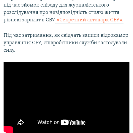
під час зйомок епізоду для журналістського
розслідування про невідповідність стилю життя
рівневі зарплат в СБУ
«Секретний автопарк СБУ».
Під час затримання, як свідчать записи відеокамер
управління СБУ, співробітники служби застосували
силу.