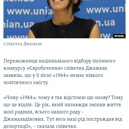
МУЛЬТИМЕДІА
ФОТО
СПЕЦПРОЄКТИ
ПОДКАСТИ
Співачка Джамала
КРИМ РЕАЛІЇ
РУС
Переможниця національного відбору пісенного
конкурсу «Євробачення» співачка Джамала
УКР
заявила, що у її пісні «1944» немає ніякого
КТАТ
політичного змісту.
ДОЛУЧАЙСЯ!
«Чому «1944», чому я так відстоюю цю назву? Тому
що це відлік. Це рік, який назавжди змінив життя
моєї родини, всього нашого роду –
Джамаладінових. Тут весь наш рід постраждав від
депортації», – сказала співачка.