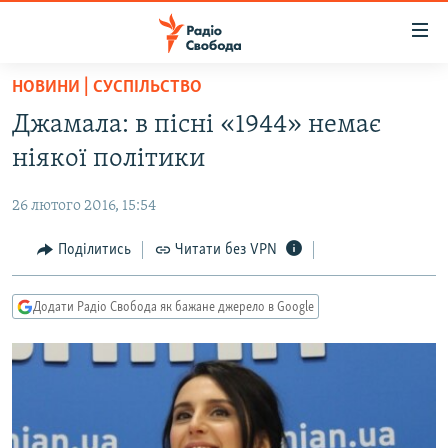
Доступність
посилання
Перейти
НОВИНИ | СУСПІЛЬСТВО
до
РАДІО СВОБОДА – 70 РОКІВ
Джамала: в пісні «1944» немає
основного
ВСЕ ЗА ДОБУ
матеріалу
ніякої політики
СТАТТІ
Перейти
до
26 лютого 2016, 15:54
ВІЙНА
ПОЛІТИКА
основної
РОСІЙСЬКА «ФІЛЬТРАЦІЯ»
Поділитись
Читати без VPN
ЕКОНОМІКА
навігації
Перейти
ДОНБАС.РЕАЛІЇ
СУСПІЛЬСТВО
до
Додати Радіо Свобода як бажане джерело в Google
КРИМ.РЕАЛІЇ
КУЛЬТУРА
пошуку
ТИ ЯК?
СПОРТ
СХЕМИ
УКРАЇНА
КИТАЙ.ВИКЛИКИ
СВІТ