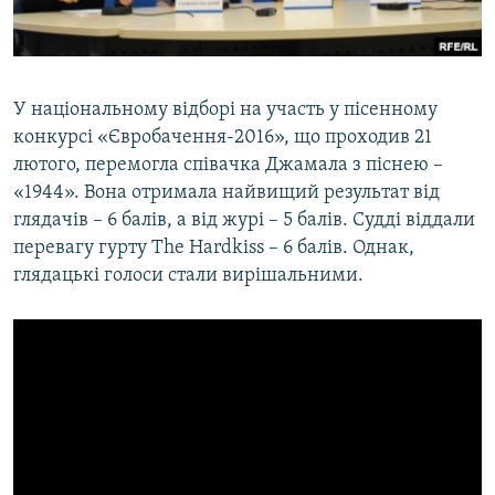
У національному відборі на участь у пісенному
конкурсі «Євробачення-2016», що проходив 21
лютого, перемогла співачка Джамала з піснею –
«1944». Вона отримала найвищий результат від
глядачів – 6 балів, а від журі – 5 балів. Судді віддали
перевагу гурту The Hardkiss – 6 балів. Однак,
глядацькі голоси стали вирішальними.