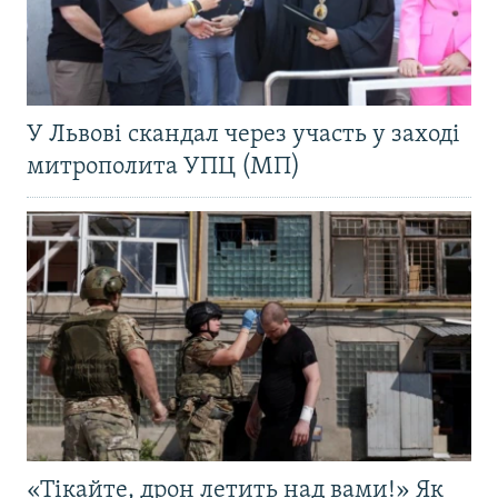
У Львові скандал через участь у заході
митрополита УПЦ (МП)
«Тікайте, дрон летить над вами!» Як