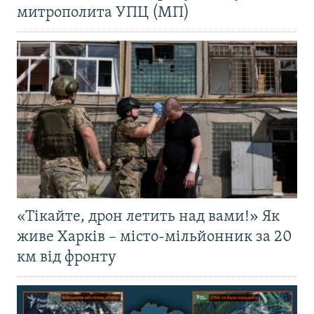
митрополита УПЦ (МП)
«Тікайте, дрон летить над вами!» Як
живе Харків – місто-мільйонник за 20
км від фронту