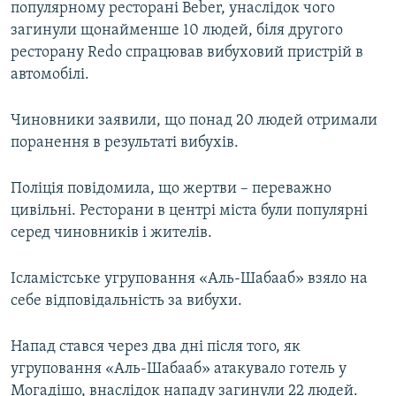
популярному ресторані Beber, унаслідок чого
МУЛЬТИМЕДІА
загинули щонайменше 10 людей, біля другого
ФОТО
ресторану Redo спрацював вибуховий пристрій в
автомобілі.
СПЕЦПРОЄКТИ
ПОДКАСТИ
Чиновники заявили, що понад 20 людей отримали
поранення в результаті вибухів.
КРИМ РЕАЛІЇ
РУС
Поліція повідомила, що жертви – переважно
цивільні. Ресторани в центрі міста були популярні
УКР
серед чиновників і жителів.
КТАТ
Ісламістське угруповання «Аль-Шабааб» взяло на
ДОЛУЧАЙСЯ!
себе відповідальність за вибухи.
Напад стався через два дні після того, як
угруповання «Аль-Шабааб» атакувало готель у
Могадішо, внаслідок нападу загинули 22 людей.