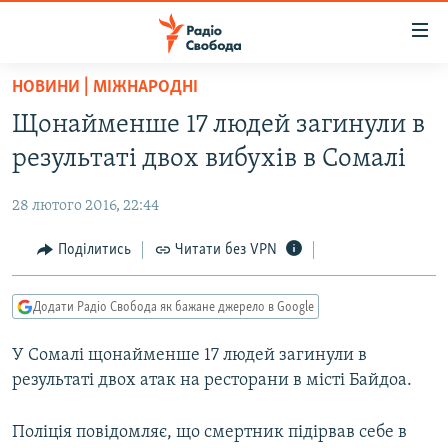
Доступність
посилання
Перейти
НОВИНИ | МІЖНАРОДНІ
до
РАДІО СВОБОДА – 70 РОКІВ
Щонайменше 17 людей загинули в
основного
ВСЕ ЗА ДОБУ
матеріалу
результаті двох вибухів в Сомалі
СТАТТІ
Перейти
до
28 лютого 2016, 22:44
ВІЙНА
ПОЛІТИКА
основної
РОСІЙСЬКА «ФІЛЬТРАЦІЯ»
Поділитись
Читати без VPN
ЕКОНОМІКА
навігації
Перейти
ДОНБАС.РЕАЛІЇ
СУСПІЛЬСТВО
до
Додати Радіо Свобода як бажане джерело в Google
КРИМ.РЕАЛІЇ
КУЛЬТУРА
пошуку
У Сомалі щонайменше 17 людей загинули в
ТИ ЯК?
СПОРТ
результаті двох атак на ресторани в місті Байдоа.
СХЕМИ
УКРАЇНА
КИТАЙ.ВИКЛИКИ
Поліція повідомляє, що смертник підірвав себе в
СВІТ