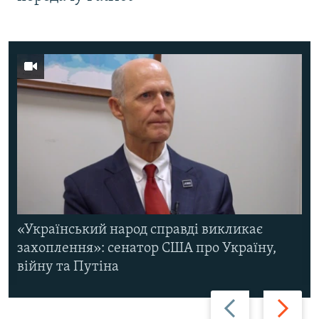
«Український народ справді викликає
захоплення»: сенатор США про Україну,
війну та Путіна
Назад
Вперед