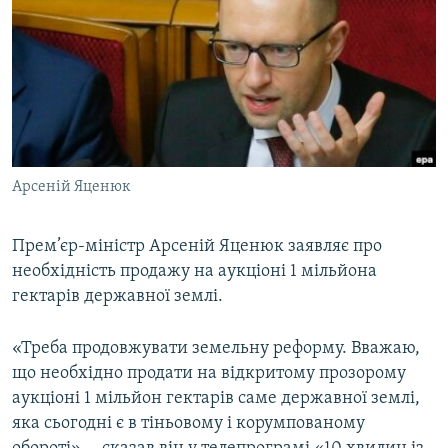
КИТАЙ.ВИКЛИКИ
МУЛЬТИМЕДІА
ФОТО
СПЕЦПРОЄКТИ
ПОДКАСТИ
Арсеній Яценюк
КРИМ РЕАЛІЇ
РУС
Прем’єр-міністр Арсеній Яценюк заявляє про
необхідність продажу на аукціоні 1 мільйона
УКР
гектарів державної землі.
КТАТ
«Треба продовжувати земельну реформу. Вважаю,
ДОЛУЧАЙСЯ!
що необхідно продати на відкритому прозорому
аукціоні 1 мільйон гектарів саме державної землі,
яка сьогодні є в тіньовому і корумпованому