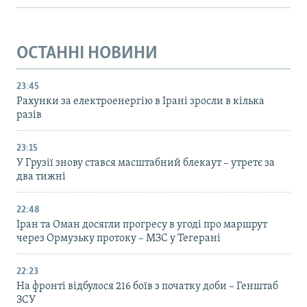
ОСТАННІ НОВИНИ
23:45
Рахунки за електроенергію в Ірані зросли в кілька
разів
23:15
У Грузії знову стався масштабний блекаут – утретє за
два тижні
22:48
Іран та Оман досягли прогресу в угоді про маршрут
через Ормузьку протоку – МЗС у Тегерані
22:23
На фронті відбулося 216 боїв з початку доби – Генштаб
ЗСУ