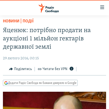
Доступність
посилання
Перейти
НОВИНИ | ПОДІЇ
до
РАДІО СВОБОДА – 70 РОКІВ
Яценюк: потрібно продати на
основного
ВСЕ ЗА ДОБУ
матеріалу
аукціоні 1 мільйон гектарів
СТАТТІ
Перейти
державної землі
до
ВІЙНА
ПОЛІТИКА
основної
29 лютого 2016, 00:15
РОСІЙСЬКА «ФІЛЬТРАЦІЯ»
ЕКОНОМІКА
навігації
Перейти
Поділитись
Читати без VPN
ДОНБАС.РЕАЛІЇ
СУСПІЛЬСТВО
до
КРИМ.РЕАЛІЇ
КУЛЬТУРА
пошуку
Додати Радіо Свобода як бажане джерело в Google
ТИ ЯК?
СПОРТ
СХЕМИ
УКРАЇНА
ПРИАЗОВ’Я
СВІТ