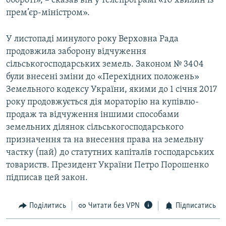
обороті», – сказав він у телепрограмі «10 хвилин із
прем’єр-міністром».
Усі сайти RFE/RL
У листопаді минулого року Верховна Рада
продовжила заборону відчуження
сільськогосподарських земель. Законом № 3404
були внесені зміни до «Перехідних положень»
Земельного кодексу України, якими до 1 січня 2017
року продовжується дія мораторію на купівлю-
продаж та відчуження іншими способами
земельних ділянок сільськогосподарського
призначення та на внесення права на земельну
частку (пай) до статутних капіталів господарських
товариств. Президент України Петро Порошенко
підписав цей закон.
Поділитись
Читати без VPN
Підписатись