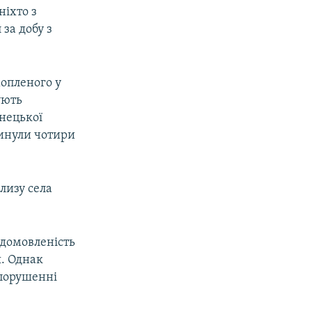
ніхто з
 за добу з
хопленого у
ують
онецької
гинули чотири
лизу села
 домовленість
я. Однак
 порушенні