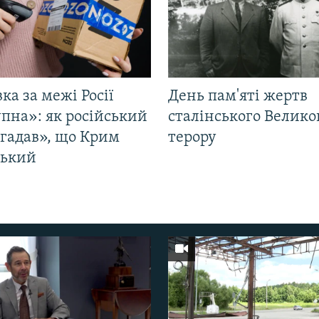
ка за межі Росії
День пам'яті жертв
пна»: як російський
сталінського Велико
згадав», що Крим
терору
ський