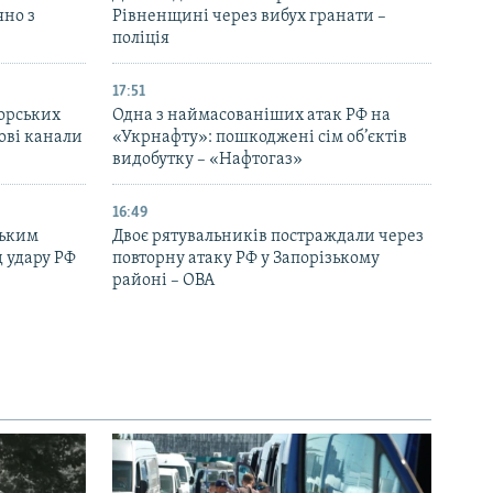
яно з
Рівненщині через вибух гранати –
поліція
17:51
морських
Одна з наймасованіших атак РФ на
ові канали
«Укрнафту»: пошкоджені сім об’єктів
видобутку – «Нафтогаз»
16:49
ським
Двоє рятувальників постраждали через
д удару РФ
повторну атаку РФ у Запорізькому
районі – ОВА