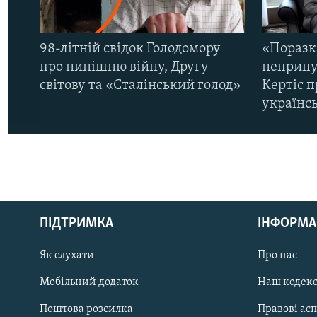
98-літній свідок Голодомору
«Поразк
про нинішню війну, Другу
неприпу
світову та «Сталінський голод»
Кертіс п
українс
КРИМ РЕАЛІЇ
РУС
ПІДТРИМКА
ІНФОРМА
УКР
КТАТ
Як слухати
Про нас
Мобільний додаток
Наш кодек
ДОЛУЧАЙСЯ!
Поштова розсилка
Правові ас