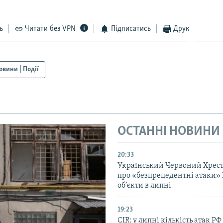
ь
Читати без VPN
Підписатись
Друк
овини | Події
ОСТАННІ НОВИНИ
20:33
Український Червоний Хрест
про «безпрецедентні атаки» 
об’єкти в липні
19:23
CIR: у липні кількість атак РФ