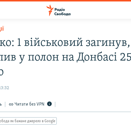
ІЇ
о: 1 військовий загинув,
пив у полон на Донбасі 2
о
13:32
ь
Читати без VPN
обода як бажане джерело в Google