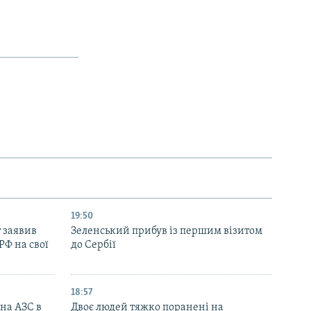
19:50
 заявив
Зеленський прибув із першим візитом
РФ на свої
до Сербії
18:57
 на АЗС в
Двоє людей тяжко поранені на