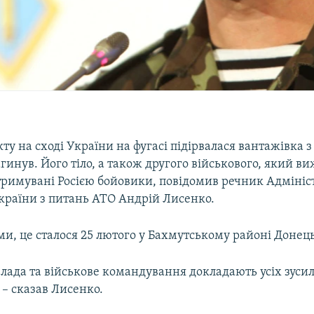
кту на сході України на фугасі підірвалася вантажівка 
агинув. Його тіло, а також другого військового, який в
тримувані Росією бойовики, повідомив речник Адмініст
країни з питань АТО Андрій Лисенко.
ми, це сталося 25 лютого у Бахмутському районі Донець
лада та військове командування докладають усіх зусил
– сказав Лисенко.