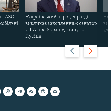
на АЗС –
«Український народ справді
Нов
мобільні
викликає захоплення»: сенатор
виж
США про Україну, війну та
уда
Путіна
Назад
Вперед