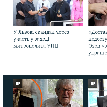
У Львові скандал через
«Достав
участь у заході
недосту
митрополита УПЦ
Ozon «
україн