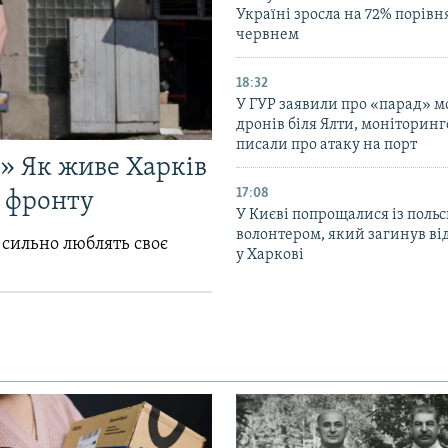
Україні зросла на 72% порівн
червнем
18:32
У ГУР заявили про «парад» 
дронів біля Ялти, моніторинг
писали про атаку на порт
!» Як живе Харків
17:08
д фронту
У Києві попрощалися із поль
волонтером, який загинув ві
 сильно люблять своє
у Харкові