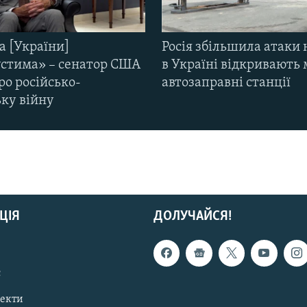
а [України]
Росія збільшила атаки 
стима» – сенатор США
в Україні відкривають 
ро російсько-
автозаправні станції
ьку війну
ЦІЯ
ДОЛУЧАЙСЯ!
с
пекти