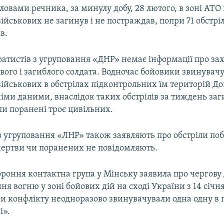
словами речника, за минулу добу, 28 лютого, в зоні АТО 
ійськових не загинув і не постраждав, попри 71 обстріл
в.
ратистів з угруповання «ДНР» немає інформації про за
вого і загиблого солдата. Водночас бойовики звинувач
ійськових в обстрілах підконтрольних їм територій Д
хніми даними, внаслідок таких обстрілів за тиждень за
ли поранені троє цивільних.
з угруповання «ЛНР» також заявляють про обстріли поб
жертви чи поранених не повідомляють.
ороння контактна група у Мінську заявила про чергову
я вогню у зоні бойових дій на сході України з 14 січн
они конфлікту неодноразово звинувачували одна одну в
і».