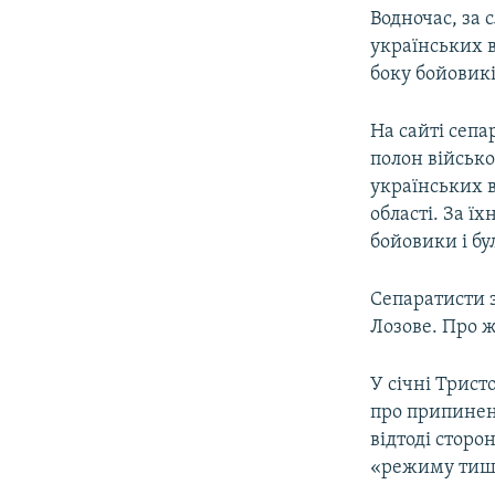
Водночас, за 
українських в
боку бойовикі
На сайті сепа
полон військо
українських в
області. За ї
бойовики і бу
Сепаратисти 
Лозове. Про 
У січні Трист
про припиненн
відтоді стор
«режиму тиш