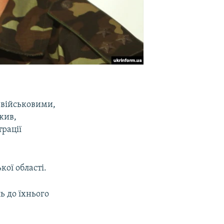
з військовими,
ижив,
рації
кої області.
ь до їхнього