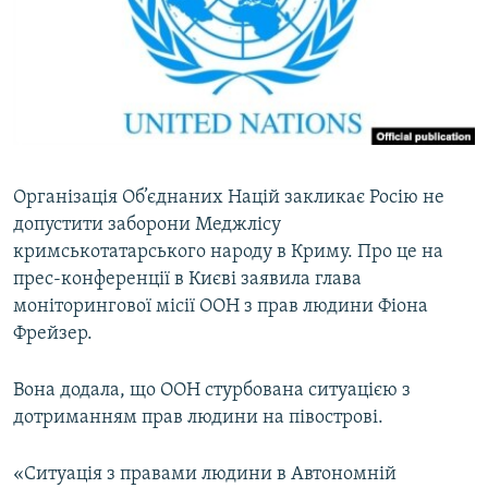
КИТАЙ.ВИКЛИКИ
МУЛЬТИМЕДІА
ФОТО
СПЕЦПРОЄКТИ
ПОДКАСТИ
Організація Об’єднаних Націй закликає Росію не
допустити заборони Меджлісу
КРИМ РЕАЛІЇ
кримськотатарського народу в Криму. Про це на
РУС
прес-конференції в Києві заявила глава
УКР
моніторингової місії ООН з прав людини Фіона
Фрейзер.
КТАТ
Вона додала, що ООН стурбована ситуацією з
ДОЛУЧАЙСЯ!
дотриманням прав людини на півострові.
«Ситуація з правами людини в Автономній