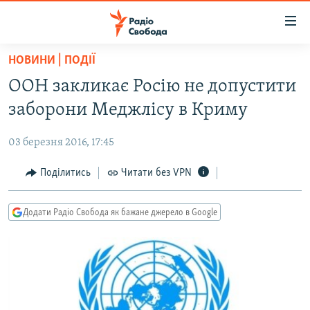
Доступність
посилання
Перейти
НОВИНИ | ПОДІЇ
до
РАДІО СВОБОДА – 70 РОКІВ
ООН закликає Росію не допустити
основного
ВСЕ ЗА ДОБУ
матеріалу
заборони Меджлісу в Криму
СТАТТІ
Перейти
до
03 березня 2016, 17:45
ВІЙНА
ПОЛІТИКА
основної
РОСІЙСЬКА «ФІЛЬТРАЦІЯ»
Поділитись
Читати без VPN
ЕКОНОМІКА
навігації
Перейти
ДОНБАС.РЕАЛІЇ
СУСПІЛЬСТВО
до
Додати Радіо Свобода як бажане джерело в Google
КРИМ.РЕАЛІЇ
КУЛЬТУРА
пошуку
ТИ ЯК?
СПОРТ
СХЕМИ
УКРАЇНА
ПРИАЗОВ’Я
СВІТ