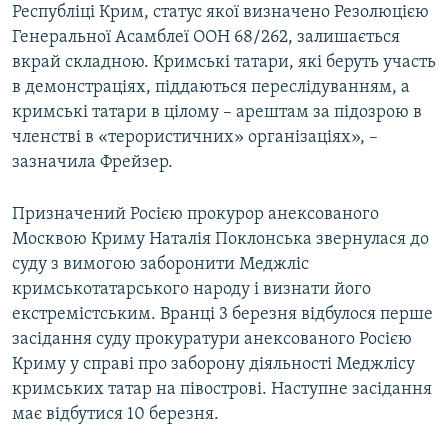
Республіці Крим, статус якої визначено Резолюцією
Генеральної Асамблеї ООН 68/262, залишається
Усі сайти RFE/RL
вкрай складною. Кримські татари, які беруть участь
в демонстраціях, піддаються переслідуванням, а
кримські татари в цілому – арештам за підозрою в
членстві в «терористичних» організаціях», –
зазначила Фрейзер.
Призначений Росією прокурор анексованого
Москвою Криму Наталія Поклонська звернулася до
суду з вимогою заборонити Меджліс
кримськотатарського народу і визнати його
екстремістським. Вранці 3 березня відбулося перше
засідання суду прокуратури анексованого Росією
Криму у справі про заборону діяльності Меджлісу
кримських татар на півострові. Наступне засідання
має відбутися 10 березня.