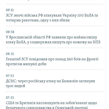
09:31
ЗСУ: вночі війська РФ атакували Україну 100 БпЛА та
чотирма ракетами, одну з них збили
08:58
У Ярославській області РФ заявили про наймасовішу
атаку БпЛА, у соцмережах пишуть про пожежу на НПЗ
08:31
Генштаб ЗСУ повідомив про понад 260 боїв на фронті
протягом минулої доби
07:53
ДСНС: через російську атаку на Балаклію загинули
троє людей
07:33
США та Британія наголошують на зобов’язанні щодо
безпечного судноплавства в Ормузькій протоці