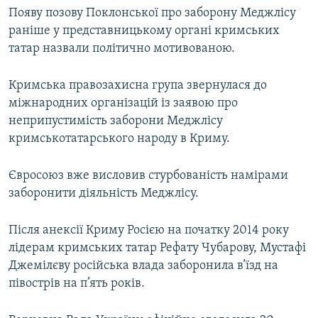
Появу позову Поклонської про заборону Меджлісу
раніше у представницькому органі кримських
татар назвали політично мотивованою.
Кримська правозахисна група звернулася до
міжнародних організацій із заявою про
неприпустимість заборони Меджлісу
кримськотатарського народу в Криму.
Євросоюз вже висловив стурбованість намірами
заборонити діяльність Меджлісу.
Після анексії Криму Росією на початку 2014 року
лідерам кримських татар Рефату Чубарову, Мустафі
Джемілєву російська влада заборонила в’їзд на
півострів на п’ять років.