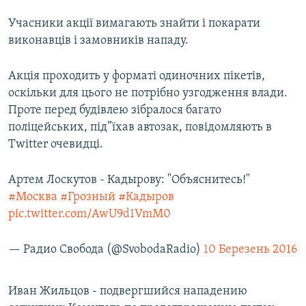
МУЛЬТИМЕДІА
Учасники акції вимагають знайти і покарати
ФОТО
виконавців і замовників нападу.
СПЕЦПРОЄКТИ
Акція проходить у форматі одиночних пікетів,
ПОДКАСТИ
оскільки для цього не потрібно узгодження влади.
Проте перед будівлею зібралося багато
КРИМ РЕАЛІЇ
поліцейських, під”їхав автозак, повідомляють в
РУС
Twitter очевидці.
УКР
Артем Лоскутов - Кадырову: "Объяснитесь!"
КТАТ
#Москва
#Грозный
#Кадыров
pic.twitter.com/AwU9d1VmM0
ДОЛУЧАЙСЯ!
— Радио Свобода (@SvobodaRadio)
10 Березень 2016
Иван Жильцов - подвергшийся нападению