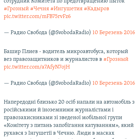
сотрудник Комитета по предотвращению пыток
Усі сайти RFE/RL
#Грозный
#Чечня
#Ингушетия
#Кадыров
pic.twitter.com/mFB75rvFz6
— Радио Свобода (@SvobodaRadio)
10 Березень 2016
Башир Плиев - водитель микроавтобуса, который
вез правозащитников и журналистов в
#Грозный
pic.twitter.com/a7AfyN7ojH
— Радио Свобода (@SvobodaRadio)
10 Березень 2016
Напередодні близько 20 осіб напали на автомобіль з
російськими й іноземними журналістами і
правозахисниками зі зведеної мобільної групи
«Комітету з питань запобігання катуванням», який
рухався з Інгушетії в Чечню. Люди в масках