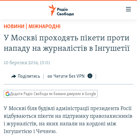
Доступність
посилання
Перейти
НОВИНИ | МІЖНАРОДНІ
до
РАДІО СВОБОДА – 70 РОКІВ
У Москві проходять пікети проти
основного
ВСЕ ЗА ДОБУ
матеріалу
нападу на журналістів в Інгушетії
СТАТТІ
Перейти
до
10 березня 2016, 13:01
ВІЙНА
ПОЛІТИКА
основної
РОСІЙСЬКА «ФІЛЬТРАЦІЯ»
Поділитись
Читати без VPN
ЕКОНОМІКА
навігації
Перейти
ДОНБАС.РЕАЛІЇ
СУСПІЛЬСТВО
до
Додати Радіо Свобода як бажане джерело в Google
КРИМ.РЕАЛІЇ
КУЛЬТУРА
пошуку
У Москві біля будівлі адміністрації президента Росії
ТИ ЯК?
СПОРТ
відбуваються пікети на підтримку правозахисників
СХЕМИ
УКРАЇНА
і журналістів, на яких напали на кордоні між
Інгушетією і Чечнею.
КИТАЙ.ВИКЛИКИ
СВІТ