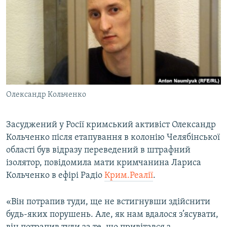
КИТАЙ.ВИКЛИКИ
МУЛЬТИМЕДІА
ФОТО
СПЕЦПРОЄКТИ
ПОДКАСТИ
Олександр Кольченко
КРИМ РЕАЛІЇ
РУС
Засуджений у Росії кримський активіст Олександр
Кольченко після етапування в колонію Челябінської
УКР
області був відразу переведений в штрафний
КТАТ
ізолятор, повідомила мати кримчанина Лариса
Кольченко в ефірі Радіо
Крим.Реалії
.
ДОЛУЧАЙСЯ!
«Він потрапив туди, ще не встигнувши здійснити
будь-яких порушень. Але, як нам вдалося з’ясувати,