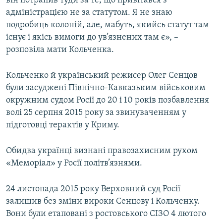
він потрапив туди за те, що привітався з
адміністрацією не за статутом. Я не знаю
подробиць колоній, але, мабуть, якийсь статут там
Усі сайти RFE/RL
існує і якісь вимоги до ув’язнених там є», –
розповіла мати Кольченка.
Кольченко й український режисер Олег Сенцов
були засуджені Північно-Кавказьким військовим
окружним судом Росії до 20 і 10 років позбавлення
волі 25 серпня 2015 року за звинуваченням у
підготовці терактів у Криму.
Обидва українці визнані правозахисним рухом
«Меморіал» у Росії політв’язнями.
24 листопада 2015 року Верховний суд Росії
залишив без зміни вироки Сенцову і Кольченку.
Вони були етаповані з ростовського СІЗО 4 лютого