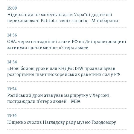
15:09
Нідерланди не можуть надати Україні додаткові
перехоплювачі Patriot зі своїх запасів – Міноборони
14:56
ОВА: через сьогоднішні атаки РФ на Дніпропетровщині
загинули щонайменше п’ятеро людей
14:34
«Нові бойові уроки для КНДР»: ISW проаналізував
розгортання північнокорейських ракетних сил у РФ
13:54
Російський дрон атакував маршрутку у Херсоні,
постраждали п’ятеро людей – МВА
13:39
Ющенко очолив Наглядову раду музею Голодомору