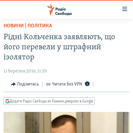
Доступність
посилання
Перейти
НОВИНИ | ПОЛІТИКА
до
РАДІО СВОБОДА – 70 РОКІВ
Рідні Кольченка заявляють, що
основного
ВСЕ ЗА ДОБУ
матеріалу
його перевели у штрафний
СТАТТІ
Перейти
ізолятор
до
ВІЙНА
ПОЛІТИКА
основної
11 березня 2016, 11:33
РОСІЙСЬКА «ФІЛЬТРАЦІЯ»
ЕКОНОМІКА
навігації
Перейти
Поділитись
Читати без VPN
ДОНБАС.РЕАЛІЇ
СУСПІЛЬСТВО
до
КРИМ.РЕАЛІЇ
КУЛЬТУРА
пошуку
Додати Радіо Свобода як бажане джерело в Google
ТИ ЯК?
СПОРТ
СХЕМИ
УКРАЇНА
ПРИАЗОВ’Я
СВІТ