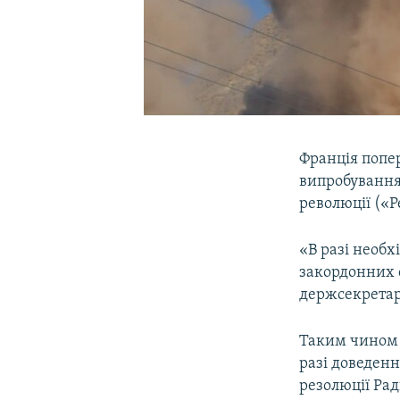
Франція попе
випробування
революції («Р
«В разі необхі
закордонних с
держсекретар
Таким чином 
разі доведенн
резолюції Ра