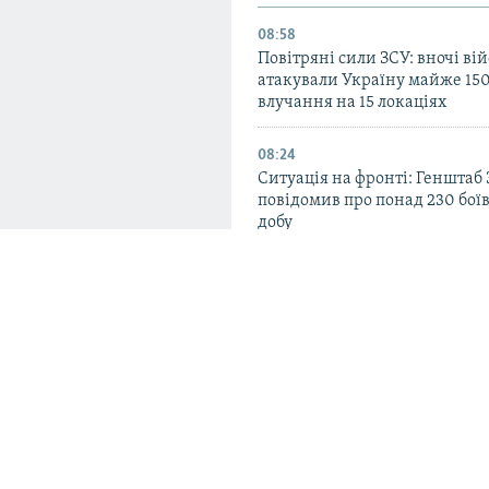
08:58
Повітряні сили ЗСУ: вночі ві
атакували Україну майже 150
влучання на 15 локаціях
08:24
Ситуація на фронті: Генштаб
повідомив про понад 230 бої
добу
07:25
Генштаб ЗСУ оновив дані про
у війні
истояння добра і
22:46
іс про війну Росії
Іран стратив щонайменше 71
липні – правозахисники
ртійну підтримку нових