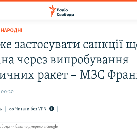
ЖНАРОДНІ
же застосувати санкції щ
ана через випробування
тичних ракет – МЗС Фран
, 00:20
ь
Читати без VPN
обода як бажане джерело в Google