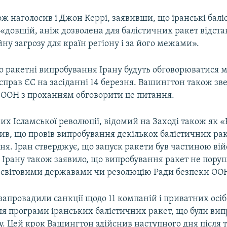
ж наголосив і Джон Керрі, заявивши, що іранські балі
«довшій, аніж дозволена для балістичних ракет відста
ну загрозу для країн регіону і за його межами».
о ракетні випробування Ірану будуть обговорюватися 
прав ЄС на засіданні 14 березня. Вашингтон також зв
 ООН з проханням обговорити це питання.
их Ісламської революції, відомий на Заході також як 
вив, що провів випробування декількох балістичних рак
зня. Іран стверджує, що запуск ракети був частиною ві
 Ірану також заявило, що випробування ракет не пору
зі світовими державами чи резолюцію Ради безпеки ОО
запровадили санкції щодо 11 компаній і приватних осіб
ля програми іранських балістичних ракет, що були вип
. Цей крок Вашингтон здійснив наступного дня після т