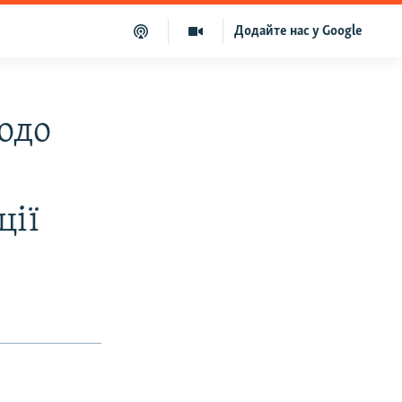
Додайте нас у Google
одо
ції