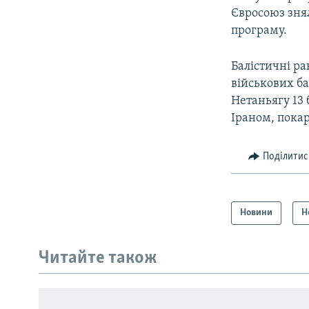
Євросоюз знял
програму.
Балістичні ра
військових ба
Нетаньягу 13 
Іраном, пока
Поділитис
Новини
Н
КРИМ РЕАЛІЇ
РУС
Читайте також
УКР
КТАТ