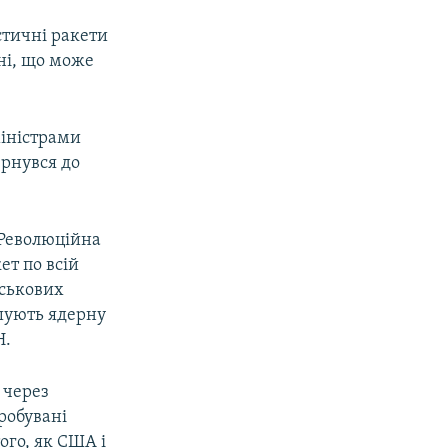
стичні ракети
ні, що може
міністрами
ернувся до
«Революційна
ет по всій
йськових
шують ядерну
Н.
 через
робувані
ого, як США і