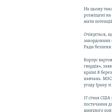
На цьому тако
розміщені на 
мати потенцій
Очікується, щ
закордонних с
Ради безпеки
Корпус вартов
гвардія», зая
країні 8 бере
навчань. МЗС
угоду Ірану 
17 січня США 
постачання д
минулого року