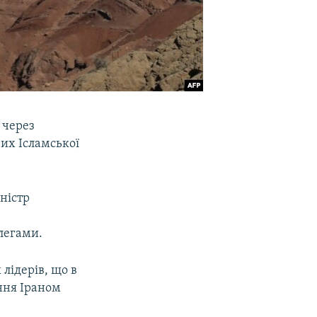
 через
их Ісламської
іністр
легами.
лідерів, що в
ння Іраном