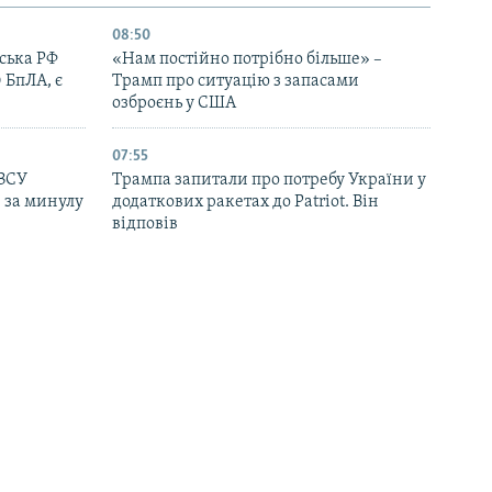
08:50
йська РФ
«Нам постійно потрібно більше» –
 БпЛА, є
Трамп про ситуацію з запасами
озброєнь у США
07:55
 ЗСУ
Трампа запитали про потребу України у
в за минулу
додаткових ракетах до Patriot. Він
відповів
23:07
 втрати РФ
Генсекретар ООН засудив удари Росії по
Україні й «ескалацію конфлікту,
зокрема, на території РФ»
22:22
 людину в
США запровадили санкції проти осіб,
пов’язаних із закупівлями зброї для
Куби