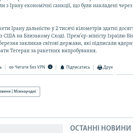
и з Ірану економічні санкції, що були накладені через
кети Ірану дальністю у 2 тисячі кілометрів здатні досягт
з США на Близькому Сході. Прем'єр-міністр Ізраїлю Б
березня закликав світові держави, які підписали ядерн
рати Тегеран за ракетних випробування.
ь
Читати без VPN
Підписатись
Друк
овини | Міжнародні
ОСТАННІ НОВИНИ