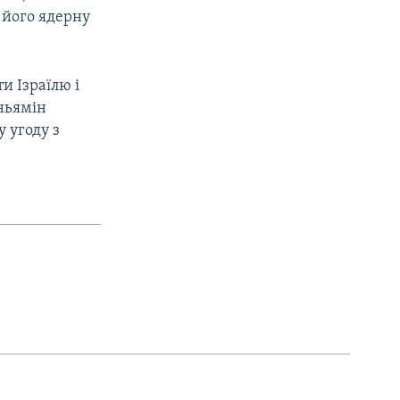
 його ядерну
и Ізраїлю і
іньямін
у угоду з