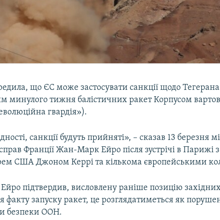
редила, що ЄС може застосувати санкції щодо Тегерана
м минулого тижня балістичних ракет Корпусом вартов
еволюційна гвардія»).
дності, санкції будуть прийняті», – сказав 13 березня м
прав Франції Жан-Марк Ейро після зустрічі в Парижі з
ем США Джоном Керрі та кількома європейськими ко
Ейро підтвердив, висловлену раніше позицію західних 
я факту запуску ракет, це розглядатиметься як поруше
ди безпеки ООН.