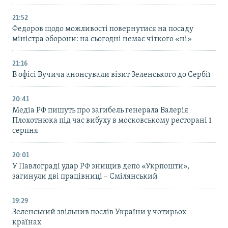
21:52
Федоров щодо можливості повернутися на посаду
міністра оборони: на сьогодні немає чіткого «ні»
21:16
В офісі Вучича анонсували візит Зеленського до Сербії
20:41
Медіа РФ пишуть про загибель генерала Валерія
Плохотнюка під час вибуху в московському ресторані 1
серпня
20:01
У Павлограді удар РФ знищив депо «Укрпошти»,
загинули дві працівниці – Смілянський
19:29
Зеленський звільнив послів України у чотирьох
країнах