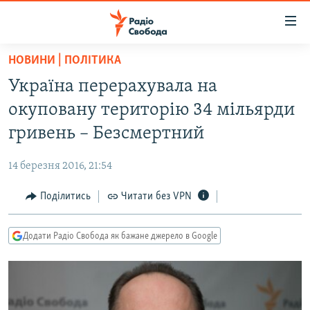
Доступність
посилання
Перейти
НОВИНИ | ПОЛІТИКА
до
РАДІО СВОБОДА – 70 РОКІВ
Україна перерахувала на
основного
ВСЕ ЗА ДОБУ
матеріалу
окуповану територію 34 мільярди
СТАТТІ
Перейти
гривень – Безсмертний
до
ВІЙНА
ПОЛІТИКА
основної
14 березня 2016, 21:54
РОСІЙСЬКА «ФІЛЬТРАЦІЯ»
ЕКОНОМІКА
навігації
Перейти
Поділитись
Читати без VPN
ДОНБАС.РЕАЛІЇ
СУСПІЛЬСТВО
до
КРИМ.РЕАЛІЇ
КУЛЬТУРА
пошуку
Додати Радіо Свобода як бажане джерело в Google
ТИ ЯК?
СПОРТ
СХЕМИ
УКРАЇНА
КИТАЙ.ВИКЛИКИ
СВІТ