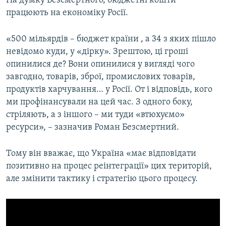
На думку Безсмертного, бюджетні кошти
Усі сайти RFE/RL
працюють на економіку Росії.
«500 мільярдів – бюджет країни , а 34 з яких пішло
невідомо куди, у «дірку». Зрештою, ці гроші
опинилися де? Вони опинилися у вигляді чого
завгодно, товарів, зброї, промислових товарів,
продуктів харчування… у Росії. От і відповідь, кого
ми профінансували на цей час. З одного боку,
стріляють, а з іншого – ми туди «втюхуємо»
ресурси», – зазначив Роман Безсмертний.
Тому він вважає, що Україна «має відповідати
позитивно на процес реінтеграції» цих територій,
але змінити тактику і стратегію цього процесу.