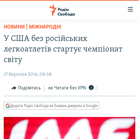
Доступність
посилання
Перейти
НОВИНИ | МІЖНАРОДНІ
до
РАДІО СВОБОДА – 70 РОКІВ
У США без російських
основного
ВСЕ ЗА ДОБУ
матеріалу
легкоатлетів стартує чемпіонат
СТАТТІ
Перейти
світу
до
ВІЙНА
ПОЛІТИКА
основної
17 березня 2016, 08:58
РОСІЙСЬКА «ФІЛЬТРАЦІЯ»
ЕКОНОМІКА
навігації
Перейти
Поділитись
Читати без VPN
ДОНБАС.РЕАЛІЇ
СУСПІЛЬСТВО
до
КРИМ.РЕАЛІЇ
КУЛЬТУРА
пошуку
Додати Радіо Свобода як бажане джерело в Google
ТИ ЯК?
СПОРТ
СХЕМИ
УКРАЇНА
КИТАЙ.ВИКЛИКИ
СВІТ