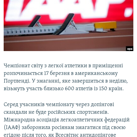
МУЛЬТИМЕДІА
ФОТО
СПЕЦПРОЄКТИ
ПОДКАСТИ
КРИМ РЕАЛІЇ
РУС
Чемпіонат світу з легкої атлетики в приміщенні
розпочинається 17 березня в американському
УКР
Портленді. У змаганні, яке завершиться в неділю,
КТАТ
візьмуть участь близько 600 атлетів із 150 країн.
ДОЛУЧАЙСЯ!
Серед учасників чемпіонату через допінгові
скандали не буде російських спортсменів.
Міжнародна асоціація легкоатлетичних федерацій
(ІААФ) заборонила росіянам змагатися під своєю
егідою після того, як Всесвітнє антидопінгове