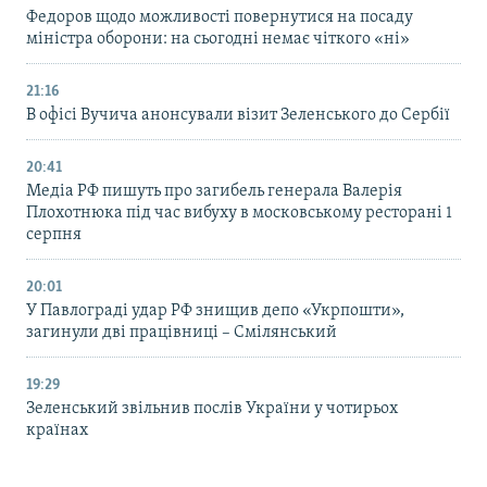
Федоров щодо можливості повернутися на посаду
міністра оборони: на сьогодні немає чіткого «ні»
21:16
В офісі Вучича анонсували візит Зеленського до Сербії
20:41
Медіа РФ пишуть про загибель генерала Валерія
Плохотнюка під час вибуху в московському ресторані 1
серпня
20:01
У Павлограді удар РФ знищив депо «Укрпошти»,
загинули дві працівниці – Смілянський
19:29
Зеленський звільнив послів України у чотирьох
країнах