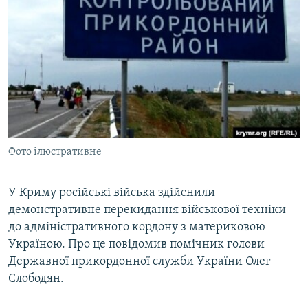
МУЛЬТИМЕДІА
ФОТО
СПЕЦПРОЄКТИ
ПОДКАСТИ
КРИМ РЕАЛІЇ
РУС
Фото ілюстративне
УКР
КТАТ
У Криму російські війська здійснили
демонстративне перекидання військової техніки
до адміністративного кордону з материковою
ДОЛУЧАЙСЯ!
Україною. Про це повідомив помічник голови
Державної прикордонної служби України Олег
Слободян.