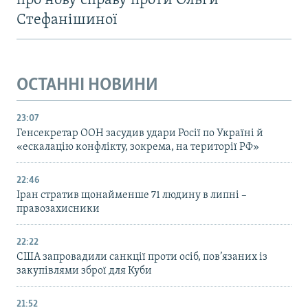
про нову справу проти Ольги
Стефанішиної
ОСТАННІ НОВИНИ
23:07
Генсекретар ООН засудив удари Росії по Україні й
«ескалацію конфлікту, зокрема, на території РФ»
22:46
Іран стратив щонайменше 71 людину в липні –
правозахисники
22:22
США запровадили санкції проти осіб, пов’язаних із
закупівлями зброї для Куби
21:52