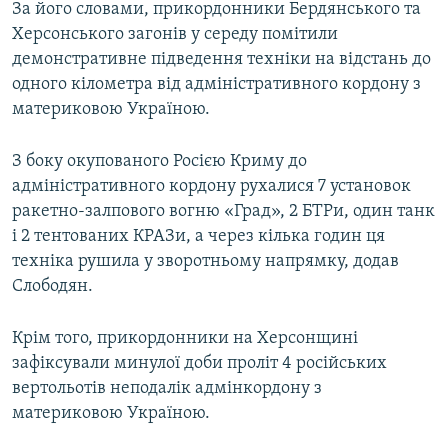
За його словами, прикордонники Бердянського та
Усі сайти RFE/RL
Херсонського загонів у середу помітили
демонстративне підведення техніки на відстань до
одного кілометра від адміністративного кордону з
материковою Україною.
З боку окупованого Росією Криму до
адміністративного кордону рухалися 7 установок
ракетно-залпового вогню «Град», 2 БТРи, один танк
і 2 тентованих КРАЗи, а через кілька годин ця
техніка рушила у зворотньому напрямку, додав
Слободян.
Крім того, прикордонники на Херсонщині
зафіксували минулої доби проліт 4 російських
вертольотів неподалік адмінкордону з
материковою Україною.