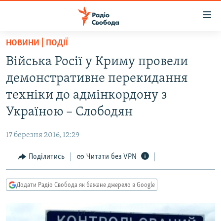
Доступність
посилання
Перейти
НОВИНИ | ПОДІЇ
до
РАДІО СВОБОДА – 70 РОКІВ
Війська Росії у Криму провели
основного
ВСЕ ЗА ДОБУ
матеріалу
демонстративне перекидання
СТАТТІ
Перейти
техніки до адмінкордону з
до
ВІЙНА
ПОЛІТИКА
Україною – Слободян
основної
РОСІЙСЬКА «ФІЛЬТРАЦІЯ»
ЕКОНОМІКА
навігації
17 березня 2016, 12:29
Перейти
ДОНБАС.РЕАЛІЇ
СУСПІЛЬСТВО
до
Поділитись
Читати без VPN
КРИМ.РЕАЛІЇ
КУЛЬТУРА
пошуку
ТИ ЯК?
СПОРТ
Додати Радіо Свобода як бажане джерело в Google
СХЕМИ
УКРАЇНА
КИТАЙ.ВИКЛИКИ
СВІТ