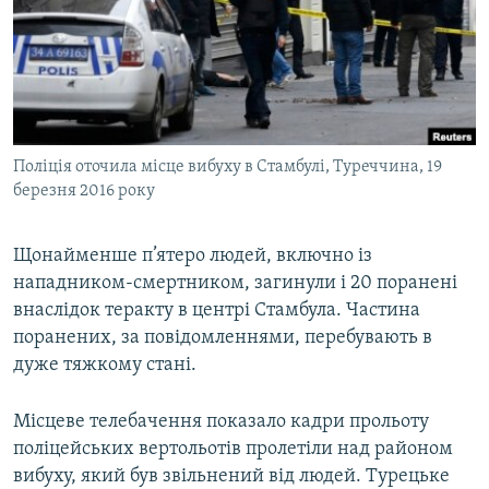
МУЛЬТИМЕДІА
ФОТО
СПЕЦПРОЄКТИ
ПОДКАСТИ
Поліція оточила місце вибуху в Стамбулі, Туреччина, 19
березня 2016 року
КРИМ РЕАЛІЇ
РУС
Щонайменше п’ятеро людей, включно із
УКР
нападником-смертником, загинули і 20 поранені
КТАТ
внаслідок теракту в центрі Стамбула. Частина
поранених, за повідомленнями, перебувають в
ДОЛУЧАЙСЯ!
дуже тяжкому стані.
Місцеве телебачення показало кадри прольоту
поліцейських вертольотів пролетіли над районом
вибуху, який був звільнений від людей. Турецьке