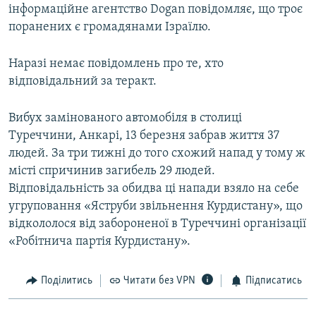
інформаційне агентство Dogan повідомляє, що троє
Усі сайти RFE/RL
поранених є громадянами Ізраїлю.
Наразі немає повідомлень про те, хто
відповідальний за теракт.
Вибух замінованого автомобіля в столиці
Туреччини, Анкарі, 13 березня забрав життя 37
людей. За три тижні до того схожий напад у тому ж
місті спричинив загибель 29 людей.
Відповідальність за обидва ці напади взяло на себе
угруповання «Яструби звільнення Курдистану», що
відкололося від забороненої в Туреччині організації
«Робітнича партія Курдистану».
Поділитись
Читати без VPN
Підписатись