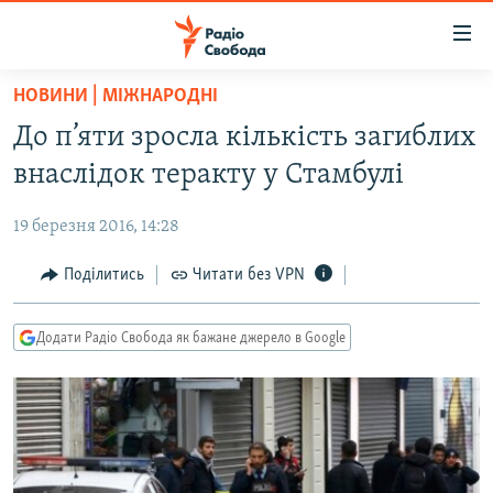
Доступність
посилання
Перейти
НОВИНИ | МІЖНАРОДНІ
до
РАДІО СВОБОДА – 70 РОКІВ
До п’яти зросла кількість загиблих
основного
ВСЕ ЗА ДОБУ
матеріалу
внаслідок теракту у Стамбулі
СТАТТІ
Перейти
до
19 березня 2016, 14:28
ВІЙНА
ПОЛІТИКА
основної
РОСІЙСЬКА «ФІЛЬТРАЦІЯ»
Поділитись
Читати без VPN
ЕКОНОМІКА
навігації
Перейти
ДОНБАС.РЕАЛІЇ
СУСПІЛЬСТВО
до
Додати Радіо Свобода як бажане джерело в Google
КРИМ.РЕАЛІЇ
КУЛЬТУРА
пошуку
ТИ ЯК?
СПОРТ
СХЕМИ
УКРАЇНА
КИТАЙ.ВИКЛИКИ
СВІТ