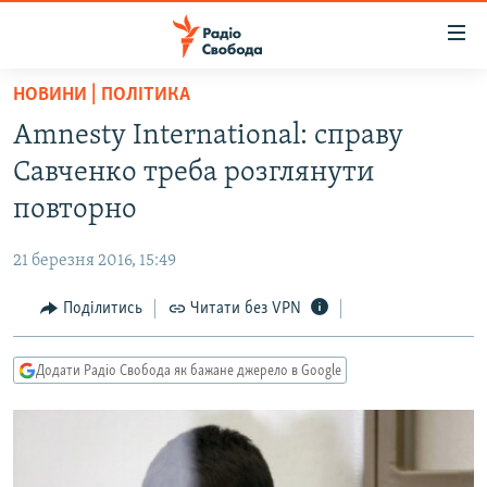
Доступність
посилання
Перейти
НОВИНИ | ПОЛІТИКА
до
РАДІО СВОБОДА – 70 РОКІВ
Amnesty International: справу
основного
ВСЕ ЗА ДОБУ
матеріалу
Савченко треба розглянути
СТАТТІ
Перейти
повторно
до
ВІЙНА
ПОЛІТИКА
основної
21 березня 2016, 15:49
РОСІЙСЬКА «ФІЛЬТРАЦІЯ»
ЕКОНОМІКА
навігації
Перейти
Поділитись
Читати без VPN
ДОНБАС.РЕАЛІЇ
СУСПІЛЬСТВО
до
КРИМ.РЕАЛІЇ
КУЛЬТУРА
пошуку
Додати Радіо Свобода як бажане джерело в Google
ТИ ЯК?
СПОРТ
СХЕМИ
УКРАЇНА
ПРИАЗОВ’Я
СВІТ