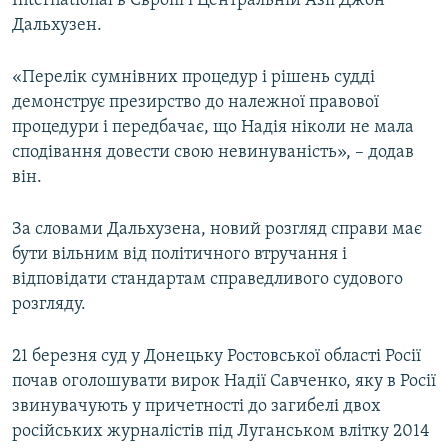
International в Європі і Центральній Азії Джон
Дальхузен.
Усі сайти RFE/RL
«Перелік сумнівних процедур і рішень судді
демонструє презирство до належної правової
процедури і передбачає, що Надія ніколи не мала
сподівання довести свою невинуваність», – додав
він.
За словами Дальхузена, новий розгляд справи має
бути вільним від політичного втручання і
відповідати стандартам справедливого судового
розгляду.
21 березня суд у Донецьку Ростовської області Росії
почав оголошувати вирок Надії Савченко, яку в Росії
звинувачують у причетності до загибелі двох
російських журналістів під Луганськом влітку 2014