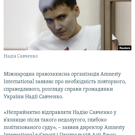
КИТАЙ.ВИКЛИКИ
МУЛЬТИМЕДІА
ФОТО
СПЕЦПРОЄКТИ
ПОДКАСТИ
Надія Савченко
КРИМ РЕАЛІЇ
РУС
Міжнародна правозахисна організація Amnesty
International заявляє про необхідність повторного,
УКР
справедливого, розгляду справи громадянки
КТАТ
України Надії Савченко.
ДОЛУЧАЙСЯ!
«Неприйнятно відправляти Надію Савченко у
в’язницю після такого недолугого, глибоко
політизованого суду», – заявив директор Amnesty