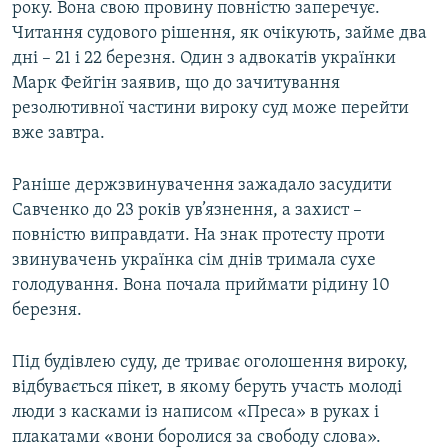
року. Вона свою провину повністю заперечує.
Читання судового рішення, як очікують, займе два
дні – 21 і 22 березня. Один з адвокатів українки
Марк Фейгін заявив, що до зачитування
резолютивної частини вироку суд може перейти
вже завтра.
Раніше держзвинувачення зажадало засудити
Савченко до 23 років ув’язнення, а захист –
повністю виправдати. На знак протесту проти
звинувачень українка сім днів тримала сухе
голодування. Вона почала приймати рідину 10
березня.
Під будівлею суду, де триває оголошення вироку,
відбувається пікет, в якому беруть участь молоді
люди з касками із написом «Преса» в руках і
плакатами «вони боролися за свободу слова».