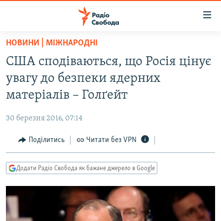
Доступність
посилання
Перейти
НОВИНИ | МІЖНАРОДНІ
до
РАДІО СВОБОДА – 70 РОКІВ
США сподіваються, що Росія цінує
основного
ВСЕ ЗА ДОБУ
матеріалу
увагу до безпеки ядерних
СТАТТІ
Перейти
матеріалів – Голґейт
до
ВІЙНА
ПОЛІТИКА
основної
30 березня 2016, 07:14
РОСІЙСЬКА «ФІЛЬТРАЦІЯ»
ЕКОНОМІКА
навігації
Перейти
Поділитись
Читати без VPN
ДОНБАС.РЕАЛІЇ
СУСПІЛЬСТВО
до
КРИМ.РЕАЛІЇ
КУЛЬТУРА
пошуку
Додати Радіо Свобода як бажане джерело в Google
ТИ ЯК?
СПОРТ
СХЕМИ
УКРАЇНА
ПРИАЗОВ’Я
СВІТ