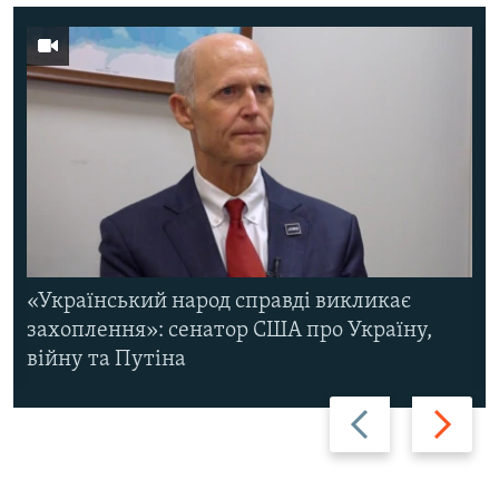
«Український народ справді викликає
захоплення»: сенатор США про Україну,
війну та Путіна
Назад
Вперед