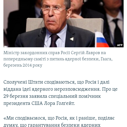
КИТАЙ.ВИКЛИКИ
МУЛЬТИМЕДІА
ФОТО
СПЕЦПРОЄКТИ
ПОДКАСТИ
Міністр закордонних справ Росії Сергій Лавров на
попередньому саміті з питань ядерної безпеки, Гаага,
КРИМ РЕАЛІЇ
березень 2014 року
РУС
УКР
Сполучені Штати сподіваються, що Росія і далі
КТАТ
віддана ідеї ядерного нерозповсюдження. Про це
29 березня заявила спеціальний помічник
президента США Лора Голґейт.
ДОЛУЧАЙСЯ!
«Ми сподіваємося, що Росія, як і раніше, поділяє
думку, що гарантування безпеки ядерних