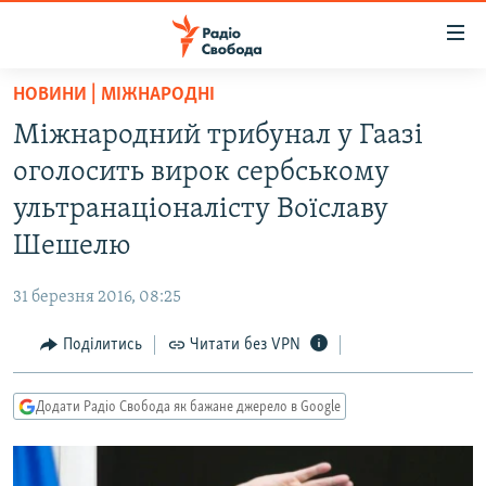
Доступність
посилання
Перейти
НОВИНИ | МІЖНАРОДНІ
до
РАДІО СВОБОДА – 70 РОКІВ
Міжнародний трибунал у Гаазі
основного
ВСЕ ЗА ДОБУ
матеріалу
оголосить вирок сербському
СТАТТІ
Перейти
ультранаціоналісту Воїславу
до
ВІЙНА
ПОЛІТИКА
Шешелю
основної
РОСІЙСЬКА «ФІЛЬТРАЦІЯ»
ЕКОНОМІКА
навігації
31 березня 2016, 08:25
Перейти
ДОНБАС.РЕАЛІЇ
СУСПІЛЬСТВО
до
Поділитись
Читати без VPN
КРИМ.РЕАЛІЇ
КУЛЬТУРА
пошуку
ТИ ЯК?
СПОРТ
Додати Радіо Свобода як бажане джерело в Google
СХЕМИ
УКРАЇНА
КИТАЙ.ВИКЛИКИ
СВІТ