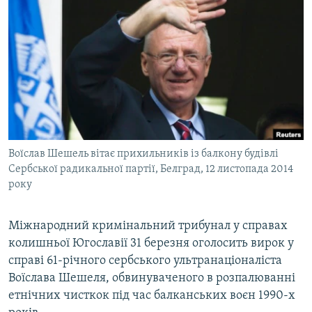
МУЛЬТИМЕДІА
ФОТО
СПЕЦПРОЄКТИ
ПОДКАСТИ
КРИМ РЕАЛІЇ
РУС
Воїслав Шешель вітає прихильників із балкону будівлі
УКР
Сербської радикальної партії, Белград, 12 листопада 2014
року
КТАТ
Міжнародний кримінальний трибунал у справах
ДОЛУЧАЙСЯ!
колишньої Югославії 31 березня оголосить вирок у
справі 61-річного сербського ультранаціоналіста
Воїслава Шешеля, обвинуваченого в розпалюванні
етнічних чисткок під час балканських воєн 1990-х