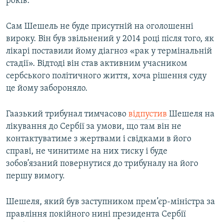
років.
Усі сайти RFE/RL
Сам Шешель не буде присутній на оголошенні
вироку. Він був звільнений у 2014 році після того, як
лікарі поставили йому діагноз «рак у термінальній
стадії». Відтоді він став активним учасником
сербського політичного життя, хоча рішення суду
це йому забороняло.
Гаазький трибунал тимчасово
відпустив
Шешеля на
лікування до Сербії за умови, що там він не
контактуватиме з жертвами і свідками в його
справі, не чинитиме на них тиску і буде
зобов’язаний повернутися до трибуналу на його
першу вимогу.
Шешеля, який був заступником прем’єр-міністра за
правління покійного нині президента Сербії