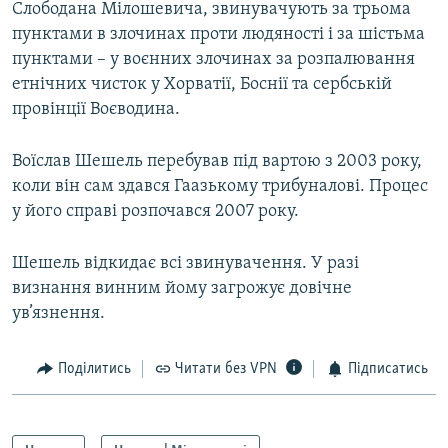
Слободана Мілошевича, звинувачують за трьома
пунктами в злочинах проти людяності і за шістьма
пунктами – у воєнних злочинах за розпалювання
етнічних чисток у Хорватії, Боснії та сербській
провінції Воєводина.
Воїслав Шешель перебував під вартою з 2003 року,
коли він сам здався Гаазькому трибуналові. Процес
у його справі розпочався 2007 року.
Шешель відкидає всі звинувачення. У разі
визнання винним йому загрожує довічне
ув’язнення.
Поділитись
Читати без VPN
Підписатись