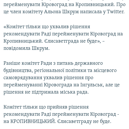
перейменувати Кіровоград на Кропивницький. Про
МУЛЬТИМЕДІА
це член комітету Альона Шкрум написала у Twitter.
ФОТО
СПЕЦПРОЄКТИ
«Комітет тільки що ухвалив рішення
рекомендувати Раді перейменувати Кіровоград на
ПОДКАСТИ
Кропивницький. Єлисаветграда не буде», –
повідомила Шкрум.
КРИМ РЕАЛІЇ
РУС
Раніше комітет Ради з питань державного
УКР
будівництва, регіональної політики та місцевого
самоврядування ухвалив рішення про
КТАТ
перейменуванні Кіровограда на Інгульськ, але це
рішення не підтримала міська рада.
ДОЛУЧАЙСЯ!
Комітет тільки що прийняв рішення
рекомендувати Раді перейменувати Кіровоград -
на КРОПИВНИЦЬКИЙ. Єлисаветграду не буде.