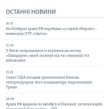
ОСТАННІ НОВИНИ
16:37
На Кінбурні армія РФ перебуває «у глухій обороні» –
командир ОТУ «Одеса»
15:54
У Києві попрощалися із керівником загону
«Плацдарм», який загинув під час евакуації тіл
військових
15:22
Сенат США погодив призначення Бланша
генпрокурором: його кандидатуру запропонував
Трамп
14:49
Армія РФ вдарила по автобусу в Нікополі: загинув водій,