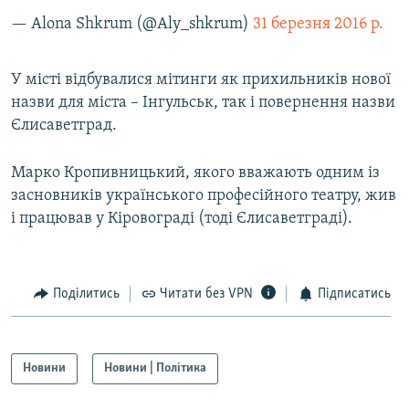
Усі сайти RFE/RL
— Alona Shkrum (@Aly_shkrum)
31 березня 2016 р.
У місті відбувалися мітинги як прихильників нової
назви для міста – Інгульськ, так і повернення назви
Єлисаветград.
Марко Кропивницький, якого вважають одним із
засновників українського професійного театру, жив
і працював у Кіровограді (тоді Єлисаветграді).
Поділитись
Читати без VPN
Підписатись
Новини
Новини | Політика