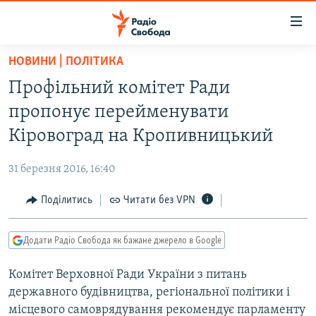
Доступність
посилання
Перейти
НОВИНИ | ПОЛІТИКА
до
РАДІО СВОБОДА – 70 РОКІВ
Профільний комітет Ради
основного
ВСЕ ЗА ДОБУ
матеріалу
пропонує перейменувати
СТАТТІ
Перейти
Кіровоград на Кропивницький
до
ВІЙНА
ПОЛІТИКА
основної
31 березня 2016, 16:40
РОСІЙСЬКА «ФІЛЬТРАЦІЯ»
ЕКОНОМІКА
навігації
Перейти
Поділитись
Читати без VPN
ДОНБАС.РЕАЛІЇ
СУСПІЛЬСТВО
до
КРИМ.РЕАЛІЇ
КУЛЬТУРА
пошуку
Додати Радіо Свобода як бажане джерело в Google
ТИ ЯК?
СПОРТ
Комітет Верховної Ради України з питань
СХЕМИ
УКРАЇНА
державного будівництва, регіональної політики і
КИТАЙ.ВИКЛИКИ
СВІТ
місцевого самоврядування рекомендує парламенту