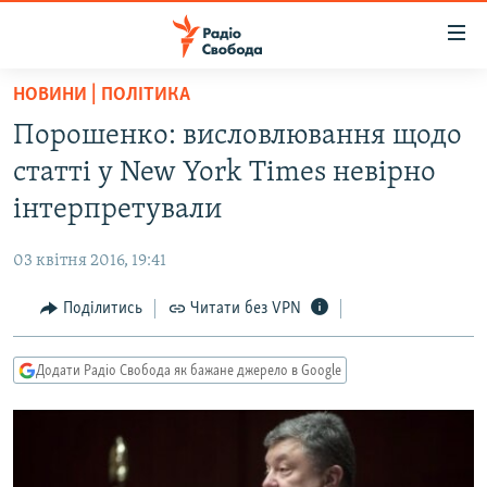
Доступність
посилання
Перейти
НОВИНИ | ПОЛІТИКА
до
РАДІО СВОБОДА – 70 РОКІВ
Порошенко: висловлювання щодо
основного
ВСЕ ЗА ДОБУ
матеріалу
статті у New York Times невірно
СТАТТІ
Перейти
інтерпретували
до
ВІЙНА
ПОЛІТИКА
основної
03 квітня 2016, 19:41
РОСІЙСЬКА «ФІЛЬТРАЦІЯ»
ЕКОНОМІКА
навігації
Перейти
Поділитись
Читати без VPN
ДОНБАС.РЕАЛІЇ
СУСПІЛЬСТВО
до
КРИМ.РЕАЛІЇ
КУЛЬТУРА
пошуку
Додати Радіо Свобода як бажане джерело в Google
ТИ ЯК?
СПОРТ
СХЕМИ
УКРАЇНА
КИТАЙ.ВИКЛИКИ
СВІТ