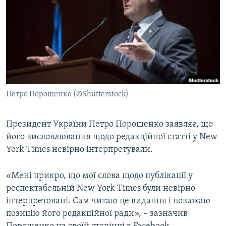
МУЛЬТИМЕДІА
ФОТО
СПЕЦПРОЄКТИ
ПОДКАСТИ
КРИМ РЕАЛІЇ
Петро Порошенко (©Shutterstock)
РУС
УКР
Президент України Петро Порошенко заявляє, що
його висловлювання щодо редакційної статті у New
КТАТ
York Times невірно інтерпретували.
ДОЛУЧАЙСЯ!
«Мені прикро, що мої слова щодо публікації у
респектабельній New York Times були невірно
інтерпретовані. Сам читаю це видання і поважаю
позицію його редакційної ради», – зазначив