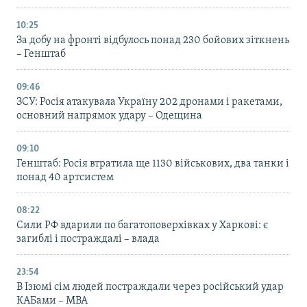
10:25
За добу на фронті відбулось понад 230 бойових зіткнень
– Генштаб
09:46
ЗСУ: Росія атакувала Україну 202 дронами і ракетами,
основний напрямок удару – Одещина
09:10
Генштаб: Росія втратила ще 1130 військових, два танки і
понад 40 артсистем
08:22
Сили РФ вдарили по багатоповерхівках у Харкові: є
загиблі і постраждалі – влада
23:54
В Ізюмі сім людей постраждали через російський удар
КАБами – МВА