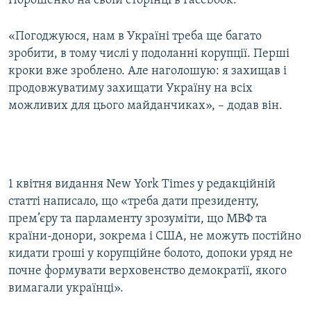
Порошенко на своїй сторінці в Facebook.
Усі сайти RFE/RL
«Погоджуюся, нам в Україні треба ще багато
зробити, в тому числі у подоланні корупції. Перші
кроки вже зроблено. Але наголошую: я захищав і
продовжуватиму захищати Україну на всіх
можливих для цього майданчиках», – додав він.
1 квітня видання New York Times у редакційній
статті написало, що «треба дати президенту,
прем’єру та парламенту зрозуміти, що МВФ та
країни-донори, зокрема і США, не можуть постійно
кидати гроші у корупційне болото, допоки уряд не
почне формувати верховенство демократії, якого
вимагали українці».