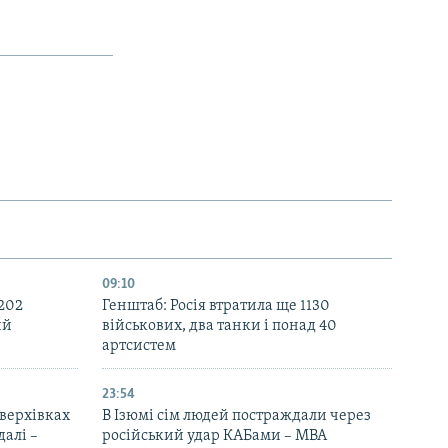
09:10
 202
Генштаб: Росія втратила ще 1130
ий
військових, два танки і понад 40
артсистем
23:54
верхівках
В Ізюмі сім людей постраждали через
далі –
російський удар КАБами – МВА