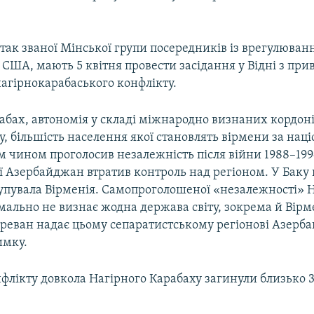
так званої Мінської групи посередників із врегулюван
ї, США, мають 5 квітня провести засідання у Відні з при
нагірнокарабаського конфлікту.
абах, автономія у складі міжнародно визнаних кордон
 більшість населення якої становлять вірмени за наці
 чином проголосив незалежність після війни 1988–199
ої Азербайджан втратив контроль над регіоном. У Баку
купувала Вірменія. Самопроголошеної «незалежності» 
ально не визнає жодна держава світу, зокрема й Вірм
реван надає цьому сепаратистському регіонові Азерб
имку.
флікту довкола Нагірного Карабаху загинули близько 