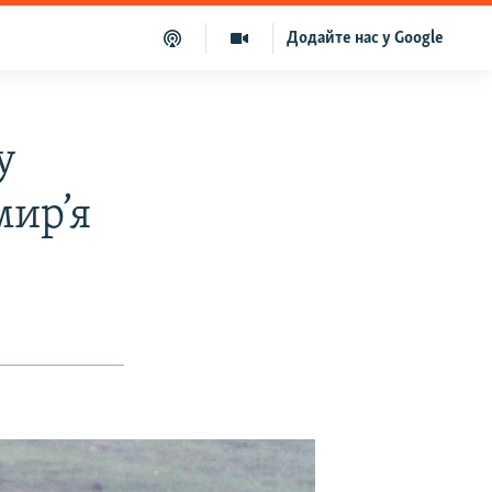
Додайте нас у Google
у
мир’я