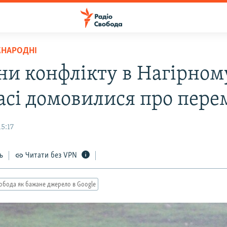
ЖНАРОДНІ
ни конфлікту в Нагірном
асі домовилися про пере
15:17
ь
Читати без VPN
обода як бажане джерело в Google