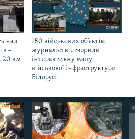
ть над
150 військових об’єктів:
ів –
журналісти створили
а 20 км
інтерактивну мапу
військової інфраструктури
Білорусі