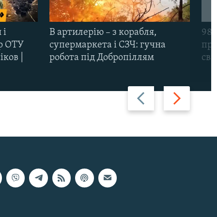
 і
В артилерію – з корабля,
98-
р ОТУ
супермаркета і СЗЧ: гучна
про
іков |
робота під Добропіллям
сві
Назад
Вперед