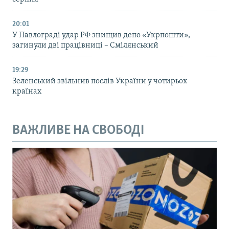
20:01
У Павлограді удар РФ знищив депо «Укрпошти»,
загинули дві працівниці – Смілянський
19:29
Зеленський звільнив послів України у чотирьох
країнах
ВАЖЛИВЕ НА СВОБОДІ