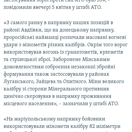
застосування зброї проти сил АТО було 35», –
Усі сайти RFE/RL
повідомили ввечері 5 квітня у штабі АТО.
«З самого ранку в напрямку наших позицій в
районі Авдіївки, що на донецькому напрямку,
проросійські найманці розпочали масовані вогневі
удари з мінометів різних калібрів. Окрім того ворог
використовував вогонь із гранатометів, кулеметів
та стрілецької зброї. Заборонене Мінськими
домовленостями озброєння незаконні збройні
формування також застосовували у районах
Луганського, Зайцева та Опитного. Міни великого
калібру зі сторони Мінерального противник
цинічно скеровував в напрямку проживання
місцевого населення», – зазначили у штабі АТО.
«На маріупольському напрямку бойовики
використовували міномети калібру 82 міліметри