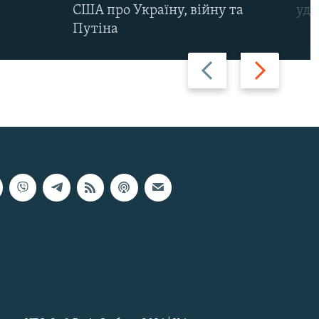
США про Україну, війну та
уда
Путіна
Назад
Вперед