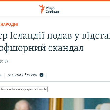
ЖНАРОДНІ
р Ісландії подав у відст
 офшорний скандал
20:59
ь
Читати без VPN
обода як бажане джерело в Google