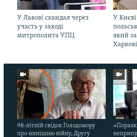
У Львові скандал через
У Києві
участь у заході
польсь
митрополита УПЦ
який за
Харков
98-літній свідок Голодомору
«Поразк
про нинішню війну, Другу
неприпу