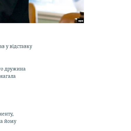
в у відставку
ого дружина
омагала
менту,
ла йому