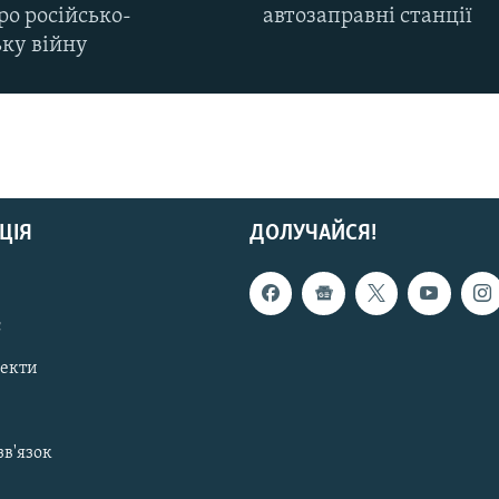
ро російсько-
автозаправні станції
ьку війну
ЦІЯ
ДОЛУЧАЙСЯ!
с
пекти
зв'язок