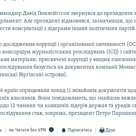
ігмюндюр Давід Ґюнлейґссон звернувся до президента 
арламент. Але президент відмовився, зазначивши, що
ести консультації з лідерами інших політичних партій
р дослідження корупції і організованої злочинності (O
онсорціум журналістських розслідувань (ICIJ) і сайти
вали матеріали, присвячені корупції у вищих ешелонах
Розслідування базується на документах компанії Mossac
анські Віргінські острови).
 76 країн опрацювали понад 11 мільйонів документів щ
їхніх власників. Вони повідомляють, що знайшли важл
до 12 чинних чи колишніх лідерів держав та урядів сві
озслідування став, зокрема, президент Петро Порошен
ь
Читати без VPN
Підписатись
Друк