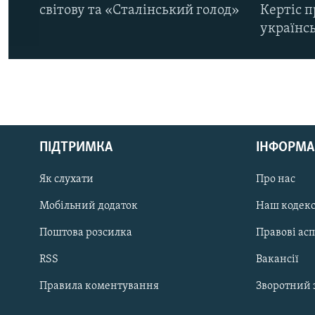
світову та «Сталінський голод»
Кертіс п
українс
КРИМ РЕАЛІЇ
РУС
ПІДТРИМКА
ІНФОРМА
УКР
КТАТ
Як слухати
Про нас
Мобільний додаток
Наш кодек
ДОЛУЧАЙСЯ!
Поштова розсилка
Правові ас
RSS
Вакансії
Правила коментування
Зворотний 
Усі сайти RFE/RL