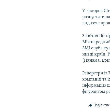
У вівторок С
розпустити п
внд хоче пров
3 квітня Цент
Міжнародний к
ЗМІ опубліку
низці країн. 
(Панама, Брит
Репортери із
компаній та 
інформацію що
фігурантом р
Поділитис