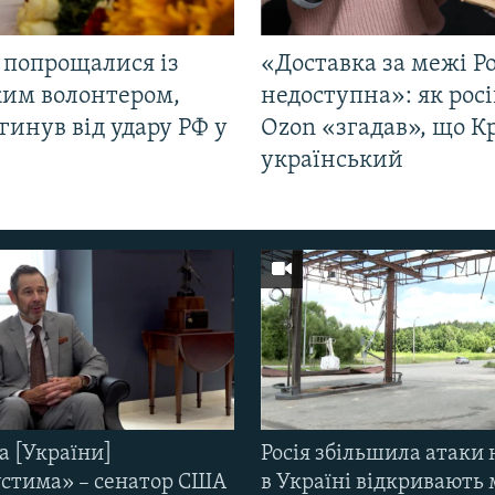
 попрощалися із
«Доставка за межі Ро
ким волонтером,
недоступна»: як рос
гинув від удару РФ у
Ozon «згадав», що 
і
український
а [України]
Росія збільшила атаки 
стима» – сенатор США
в Україні відкривають 