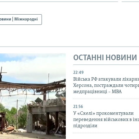
овини | Міжнародні
ОСТАННІ НОВИНИ
22:49
Війська РФ атакували лікарн
Херсона, постраждали чотир
медпрацівниці – МВА
21:56
У «Скелі» прокоментували
переведення військових в ін
підрозділи