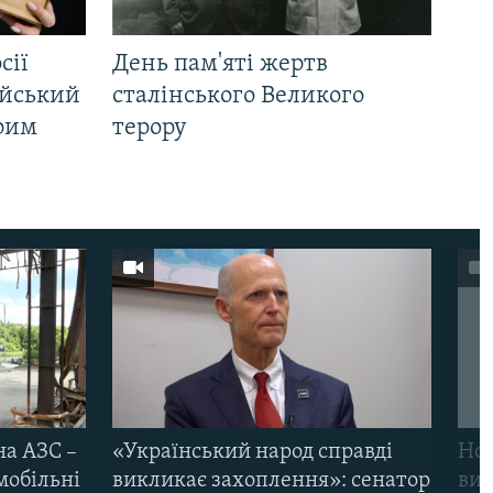
сії
День пам'яті жертв
ійський
сталінського Великого
Крим
терору
на АЗС –
«Український народ справді
Нов
мобільні
викликає захоплення»: сенатор
виж