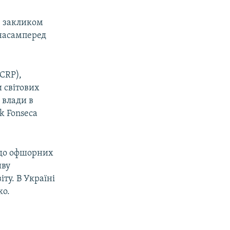
з закликом
 насамперед
.
CCRP),
 світових
 влади в
k Fonseca
одо офшорних
иву
ту. В Україні
ко.