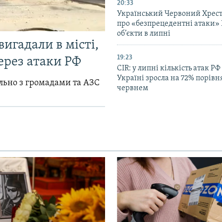
20:33
Український Червоний Хрест
про «безпрецедентні атаки» 
об’єкти в липні
вигадали в місті,
19:23
ерез атаки РФ
CIR: у липні кількість атак РФ
Україні зросла на 72% порівн
ільно з громадами та АЗС
червнем