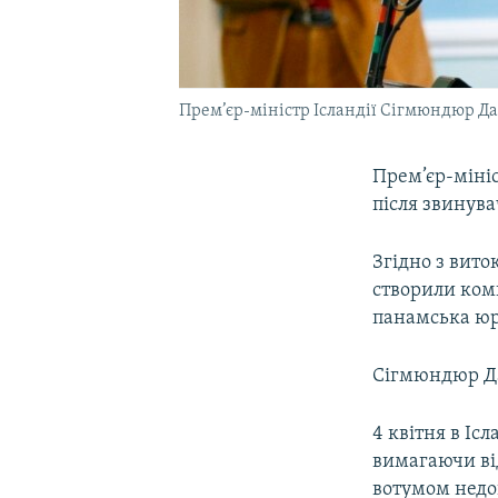
Прем’єр-міністр Ісландії Сігмюндюр Д
Прем’єр-мініс
після звинува
Згідно з вито
створили ком
панамська юр
Сігмюндюр Да
4 квітня в Іс
вимагаючи ві
вотумом недо