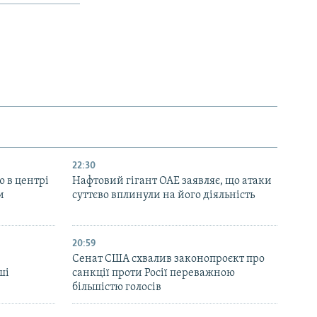
22:30
ю в центрі
Нафтовий гігант ОАЕ заявляє, що атаки
и
суттєво вплинули на його діяльність
20:59
Cенат США схвалив законопроєкт про
ші
санкції проти Росії переважною
більшістю голосів