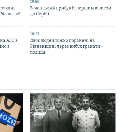
19:50
 заявив
Зеленський прибув із першим візитом
РФ на свої
до Сербії
18:57
 на АЗС в
Двоє людей тяжко поранені на
яно з
Рівненщині через вибух гранати –
поліція