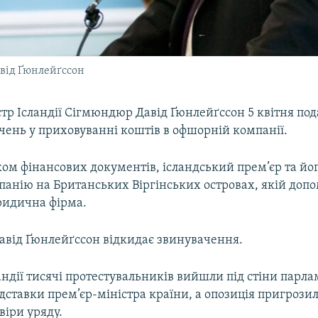
авід Ґюнлейґссон
тр Ісландії Сігмюндюр Давід Ґюнлейґссон 5 квітня пода
чень у приховуванні коштів в офшорній компанії.
ком фінансових документів, ісландський прем’єр та й
панію на Британських Віргінських островах, якій доп
идична фірма.
від Ґюнлейґссон відкидає звинувачення.
ландії тисячі протестувальників вийшли під стіни парла
дставки прем’єр-міністра країни, а опозиція пригрози
віри уряду.