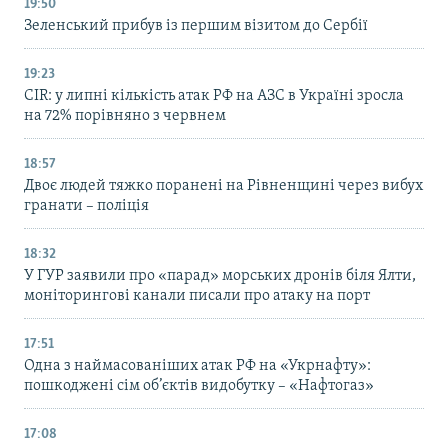
19:50
Зеленський прибув із першим візитом до Сербії
19:23
CIR: у липні кількість атак РФ на АЗС в Україні зросла
на 72% порівняно з червнем
18:57
Двоє людей тяжко поранені на Рівненщині через вибух
гранати – поліція
18:32
У ГУР заявили про «парад» морських дронів біля Ялти,
моніторингові канали писали про атаку на порт
17:51
Одна з наймасованіших атак РФ на «Укрнафту»:
пошкоджені сім об’єктів видобутку – «Нафтогаз»
17:08