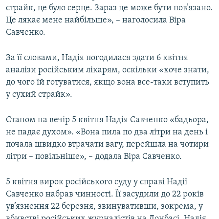
страйк, це було серце. Зараз це може бути пов’язано.
Усі сайти RFE/RL
Це лякає мене найбільше», – наголосила Віра
Савченко.
За її словами, Надія погодилася здати 6 квітня
аналізи російським лікарям, оскільки «хоче знати,
до чого їй готуватися, якщо вона все-таки вступить
у сухий страйк».
Станом на вечір 5 квітня Надія Савченко «бадьора,
не падає духом». «Вона пила по два літри на день і
почала швидко втрачати вагу, перейшла на чотири
літри – повільніше», – додала Віра Савченко.
5 квітня вирок російського суду у справі Надії
Савченко набрав чинності. Її засудили до 22 років
ув’язнення 22 березня, звинувативши, зокрема, у
вбивстві російських журналістів на Донбасі. Надія