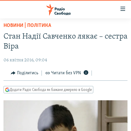
Доступність
посилання
Перейти
НОВИНИ | ПОЛІТИКА
до
РАДІО СВОБОДА – 70 РОКІВ
Стан Надії Савченко лякає – сестра
основного
ВСЕ ЗА ДОБУ
матеріалу
Віра
СТАТТІ
Перейти
до
06 квітня 2016, 09:04
ВІЙНА
ПОЛІТИКА
основної
РОСІЙСЬКА «ФІЛЬТРАЦІЯ»
Поділитись
Читати без VPN
ЕКОНОМІКА
навігації
Перейти
ДОНБАС.РЕАЛІЇ
СУСПІЛЬСТВО
до
Додати Радіо Свобода як бажане джерело в Google
КРИМ.РЕАЛІЇ
КУЛЬТУРА
пошуку
ТИ ЯК?
СПОРТ
СХЕМИ
УКРАЇНА
КИТАЙ.ВИКЛИКИ
СВІТ