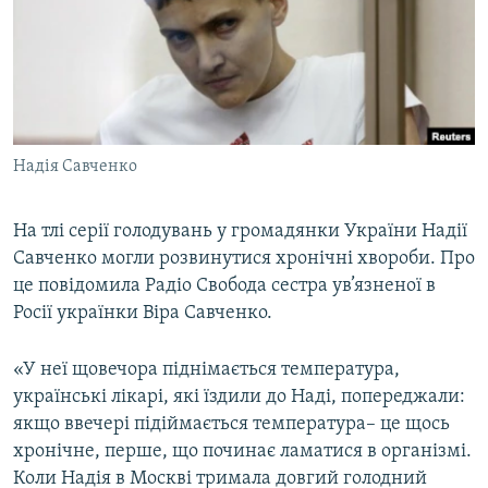
МУЛЬТИМЕДІА
ФОТО
СПЕЦПРОЄКТИ
ПОДКАСТИ
Надія Савченко
КРИМ РЕАЛІЇ
РУС
На тлі серії голодувань у громадянки України Надії
Савченко могли розвинутися хронічні хвороби. Про
УКР
це повідомила Радіо Свобода сестра ув’язненої в
КТАТ
Росії українки Віра Савченко.
ДОЛУЧАЙСЯ!
«У неї щовечора піднімається температура,
українські лікарі, які їздили до Наді, попереджали:
якщо ввечері підіймається температура– це щось
хронічне, перше, що починає ламатися в організмі.
Коли Надія в Москві тримала довгий голодний