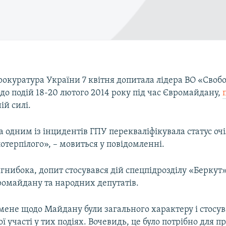
окуратура України 7 квітня допитала лідера ВО «Своб
о подій 18-20 лютого 2014 року під час Євромайдану,
ій силі.
а одним із інцидентів ГПУ перекваліфікувала статус оч
отерпілого», – мовиться у повідомленні.
гнибока, допит стосувався дій спецпідрозділу «Беркут
ромайдану та народних депутатів.
мене щодо Майдану були загального характеру і стосув
ї участі у тих подіях. Вочевидь, це було потрібно для п