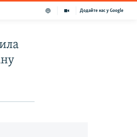
Додайте нас у Google
нила
ану