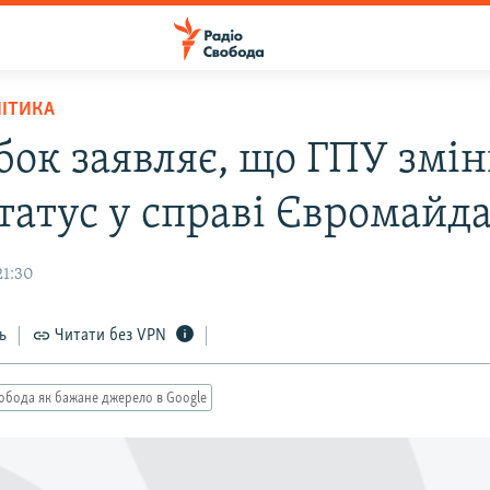
ЛІТИКА
бок заявляє, що ГПУ змі
статус у справі Євромайд
21:30
ь
Читати без VPN
обода як бажане джерело в Google