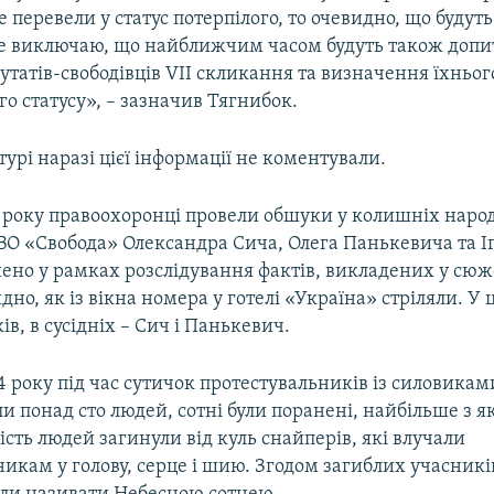
 перевели у статус потерпілого, то очевидно, що будуть
 не виключаю, що найближчим часом будуть також доп
татів-свободівців VII скликання та визначення їхньог
о статусу», – зазначив Тягнибок.
урі наразі цієї інформації не коментували.
5 року правоохоронці провели обшуки у колишніх наро
 ВО «Свобода» Олександра Сича, Олега Панькевича та І
нено у рамках розслідування фактів, викладених у сюже
идно, як із вікна номера у готелі «Україна» стріляли. У
в, в сусідніх – Сич і Панькевич.
 року під час сутичок протестувальників із силовикам
и понад сто людей, сотні були поранені, найбільше з я
ість людей загинули від куль снайперів, які влучали
икам у голову, серце і шию. Згодом загиблих учасникі