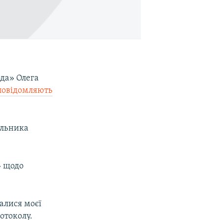
ода» Олега
повідомляють
ільника
» щодо
алися моєї
ротоколу.