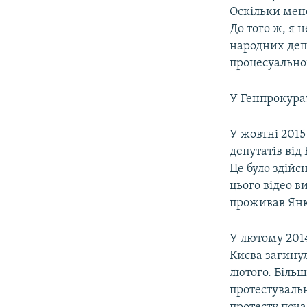
Оскільки мене
До того ж, я
народних депу
процесуальног
У Генпрокурат
У жовтні 201
депутатів від
Це було здійс
цього відео в
проживав Янкі
У лютому 2014
Києва загинул
лютого. Більш
протестувальн