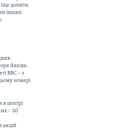
 іще допити.
ити інших
о
дних
горя Янківа.
ті BBC – з
 цьому номері
и в центрі
ких – 20
в акцій