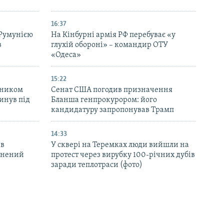
16:37
 Румунією
На Кінбурні армія РФ перебуває «у
в
глухій обороні» – командир ОТУ
«Одеса»
15:22
вником
Сенат США погодив призначення
инув під
Бланша генпрокурором: його
кандидатуру запропонував Трамп
14:33
 в
У сквері на Теремках люди вийшли на
ранений
протест через вирубку 100-річних дубів
заради теплотраси (фото)