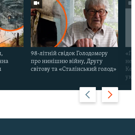
,
98-літній свідок Голодомору
«По
чна
про нинішню війну, Другу
неп
м
світову та «Сталінський голод»
Кер
укр
Назад
Вперед