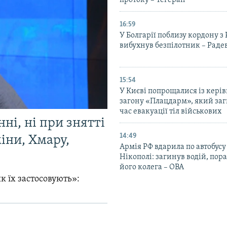
протоку – Тегеран
16:59
У Болгарії поблизу кордону з
вибухнув безпілотник – Раде
15:54
У Києві попрощалися із кері
загону «Плацдарм», який заг
час евакуації тіл військових
ні, ні при знятті
14:49
міни, Хмару,
Армія РФ вдарила по автобусу
Нікополі: загинув водій, по
його колега – ОВА
к їх застосовують»: