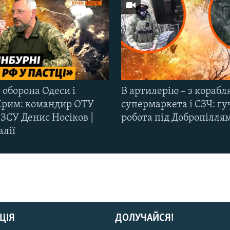
 оборона Одеси і
В артилерію – з корабля
Крим: командир ОТУ
супермаркета і СЗЧ: гу
ЗСУ Денис Носіков |
робота під Добропілля
алії
ЦІЯ
ДОЛУЧАЙСЯ!