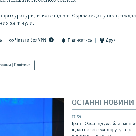
али називати Небесною сотнею.
нпрокуратури, всього під час Євромайдану постраждали
 них загинули.
ь
Читати без VPN
Підписатись
Друк
овини | Політика
ОСТАННІ НОВИНИ
17:59
Іран і Оман «дуже близькі» д
щодо нового маршруту через