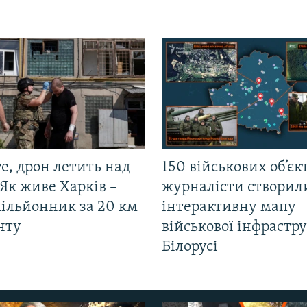
е, дрон летить над
150 військових об’єкт
Як живе Харків –
журналісти створил
мільйонник за 20 км
інтерактивну мапу
нту
військової інфрастр
Білорусі