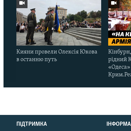
Кияни провели Олексія Юкова
Кінбурн,
в останню путь
рідний 
«Одеса» 
Крим.Ре
КРИМ РЕАЛІЇ
РУС
ПІДТРИМКА
ІНФОРМА
УКР