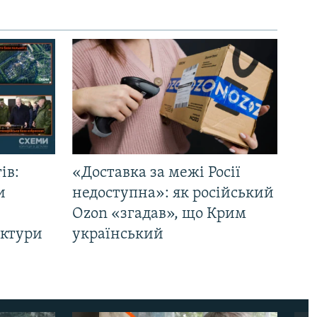
ів:
«Доставка за межі Росії
и
недоступна»: як російський
Ozon «згадав», що Крим
уктури
український