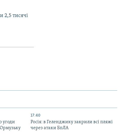
 2,5 тисячі
17:40
о угоди
Росія: в Геленджику закрили всі пляжі
 Ормузьку
через атаки БпЛА