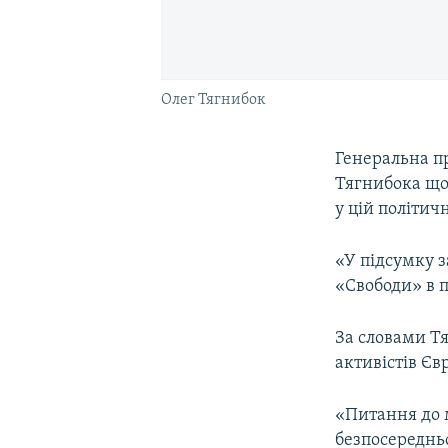
Олег Тягнибок
Генеральна пр
Тягнибока щод
у цій політичн
«У підсумку з
«Свободи» в п
За словами Тя
активістів Єв
«Питання до 
безпосередньо