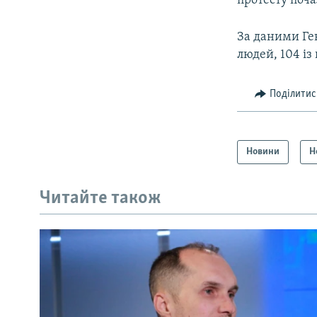
протесту поч
За даними Ге
людей, 104 із
Поділитис
Новини
Н
Читайте також