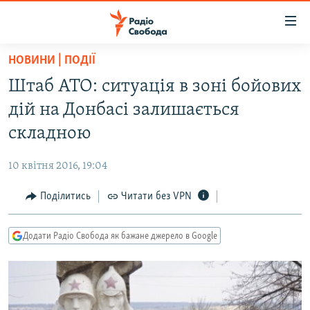
Доступність
посилання
Перейти
НОВИНИ | ПОДІЇ
до
РАДІО СВОБОДА – 70 РОКІВ
Штаб АТО: ситуація в зоні бойових
основного
ВСЕ ЗА ДОБУ
матеріалу
дій на Донбасі залишається
СТАТТІ
Перейти
складною
до
ВІЙНА
ПОЛІТИКА
основної
10 квітня 2016, 19:04
РОСІЙСЬКА «ФІЛЬТРАЦІЯ»
ЕКОНОМІКА
навігації
Перейти
Поділитись
Читати без VPN
ДОНБАС.РЕАЛІЇ
СУСПІЛЬСТВО
до
КРИМ.РЕАЛІЇ
КУЛЬТУРА
пошуку
Додати Радіо Свобода як бажане джерело в Google
ТИ ЯК?
СПОРТ
СХЕМИ
УКРАЇНА
КИТАЙ.ВИКЛИКИ
СВІТ