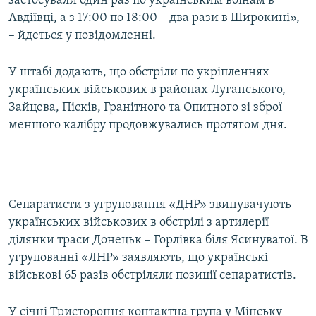
застосували один раз по українським воїнам в
Усі сайти RFE/RL
Авдіївці, а з 17:00 по 18:00 – два рази в Широкині»,
– йдеться у повідомленні.
У штабі додають, що обстріли по укріпленнях
українських військових в районах Луганського,
Зайцева, Пісків, Гранітного та Опитного зі зброї
меншого калібру продовжувались протягом дня.
Сепаратисти з угруповання «ДНР» звинувачують
українських військових в обстрілі з артилерії
ділянки траси Донецьк – Горлівка біля Ясинуватої. В
угрупованні «ЛНР» заявляють, що українські
військові 65 разів обстріляли позиції сепаратистів.
У січні Тристороння контактна група у Мінську