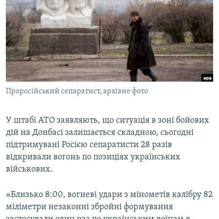
МУЛЬТИМЕДІА
ФОТО
СПЕЦПРОЄКТИ
ПОДКАСТИ
КРИМ РЕАЛІЇ
Проросійський сепаратист, архівне фото
РУС
УКР
У штабі АТО заявляють, що ситуація в зоні бойових
дій на Донбасі залишається складною, сьогодні
КТАТ
підтримувані Росією сепаратисти 28 разів
відкривали вогонь по позиціях українських
ДОЛУЧАЙСЯ!
військових.
«Близько 8:00, вогневі удари з мінометів калібру 82
міліметри незаконні збройні формування