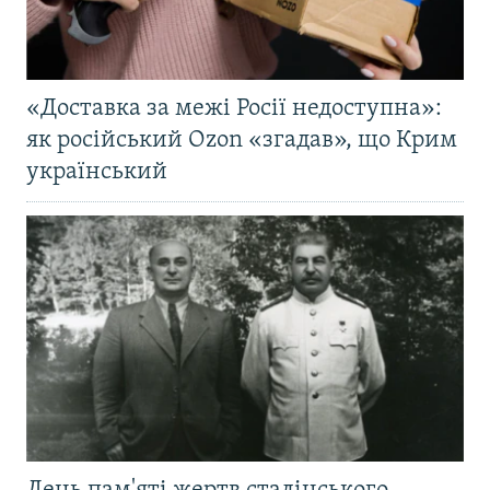
«Доставка за межі Росії недоступна»:
як російський Ozon «згадав», що Крим
український