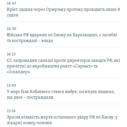
14:43
Kpler: щодня через Ормузьку протоку проходить лише 8
суден
14:30
Війська РФ вдарили по Ізюму на Харківщині, є загиблі
та постраждалі – влада
14:13
ЄС запровадив санкції проти директорів заводів РФ, які
причетні до виробництва ракет «Сармат» та
«Іскандер»
13:49
У морі біля Коблевого стався вибух: загинула людина,
ще двоє – постраждали
13:14
Зросла кількість жертв останнього удару РФ по Києву: у
лікарні помер чоловік