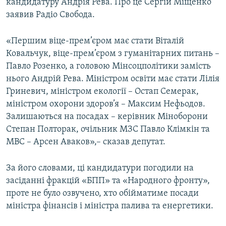
кандидатуру Андрія Рева. Про це Сергій Міщенко
Усі сайти RFE/RL
заявив Радіо Свобода.
«Першим віце-прем’єром має стати Віталій
Ковальчук, віце-прем’єром з гуманітарних питань –
Павло Розенко, а головою Мінсоцполітики замість
нього Андрій Рева. Міністром освіти має стати Лілія
Гриневич, міністром екології – Остап Семерак,
міністром охорони здоров’я – Максим Нефьодов.
Залишаються на посадах – керівник Міноборони
Степан Полторак, очільник МЗС Павло Клімкін та
МВС – Арсен Аваков»,– сказав депутат.
За його словами, ці кандидатури погодили на
засіданні фракцій «БПП» та «Народного фронту»,
проте не було озвучено, хто обійматиме посади
міністра фінансів і міністра палива та енергетики.