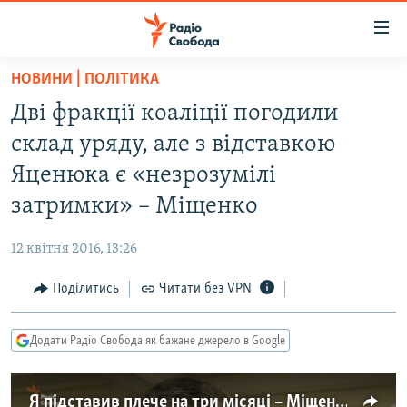
Доступність
посилання
Перейти
НОВИНИ | ПОЛІТИКА
до
РАДІО СВОБОДА – 70 РОКІВ
Дві фракції коаліції погодили
основного
ВСЕ ЗА ДОБУ
матеріалу
склад уряду, але з відставкою
СТАТТІ
Перейти
Яценюка є «незрозумілі
до
ВІЙНА
ПОЛІТИКА
затримки» – Міщенко
основної
РОСІЙСЬКА «ФІЛЬТРАЦІЯ»
ЕКОНОМІКА
навігації
12 квітня 2016, 13:26
Перейти
ДОНБАС.РЕАЛІЇ
СУСПІЛЬСТВО
до
Поділитись
Читати без VPN
КРИМ.РЕАЛІЇ
КУЛЬТУРА
пошуку
ТИ ЯК?
СПОРТ
Додати Радіо Свобода як бажане джерело в Google
СХЕМИ
УКРАЇНА
КИТАЙ.ВИКЛИКИ
СВІТ
Я підставив плече на три місяці – Міщенко