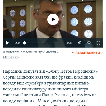
МУЛЬТИМЕДІА
ФОТО
No media source currently available
СПЕЦПРОЄКТИ
ПОДКАСТИ
КРИМ РЕАЛІЇ
0:00
0:33
РУС
Я підставив плече на три місяці –
ЗАВАНТАЖИТИ
УКР
Міщенко
КТАТ
Народний депутат від «Блоку Петра Порошенка»
Сергій Міщенко заявляє, що фракції коаліції на
ДОЛУЧАЙСЯ!
посаду віце-прем’єра з гуманітарних питань
погодили кандидатуру нинішнього міністра
соціальної політики Павла Розенка, натомість на
посаду керівника Мінсоцполітики погодили