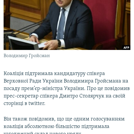
МУЛЬТИМЕДІА
ФОТО
СПЕЦПРОЄКТИ
ПОДКАСТИ
КРИМ РЕАЛІЇ
Володимир Гройсман
РУС
УКР
Коаліція підтримала кандидатуру спікера
Верховної Ради України Володимира Гройсмана на
КТАТ
посаду прем’єр-міністра України. Про це повідомив
прес-секретар спікера Дмитро Столярчук на своїй
ДОЛУЧАЙСЯ!
сторінці в twitter.
Він також повідомив, що ще одним голосуванням
коаліція абсолютною більшістю підтримала