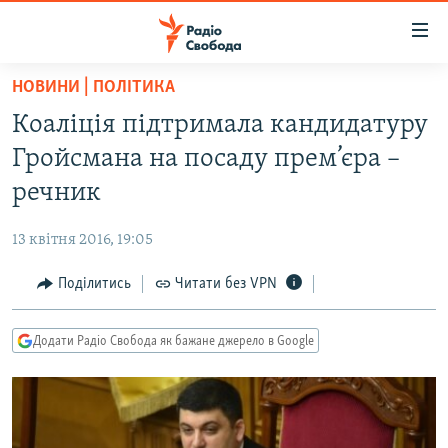
Доступність
посилання
Перейти
НОВИНИ | ПОЛІТИКА
до
РАДІО СВОБОДА – 70 РОКІВ
Коаліція підтримала кандидатуру
основного
ВСЕ ЗА ДОБУ
матеріалу
Гройсмана на посаду прем’єра –
СТАТТІ
Перейти
речник
до
ВІЙНА
ПОЛІТИКА
основної
13 квітня 2016, 19:05
РОСІЙСЬКА «ФІЛЬТРАЦІЯ»
ЕКОНОМІКА
навігації
Перейти
Поділитись
Читати без VPN
ДОНБАС.РЕАЛІЇ
СУСПІЛЬСТВО
до
КРИМ.РЕАЛІЇ
КУЛЬТУРА
пошуку
Додати Радіо Свобода як бажане джерело в Google
ТИ ЯК?
СПОРТ
СХЕМИ
УКРАЇНА
КИТАЙ.ВИКЛИКИ
СВІТ