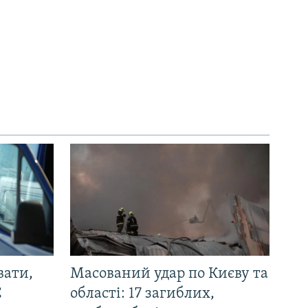
вати,
Масований удар по Києву та
С
області: 17 загиблих,