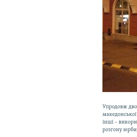
Упродовж дво
македонської 
інші – викори
розгону юрби