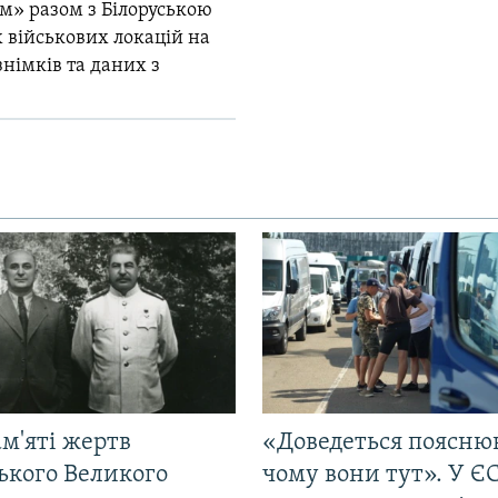
м» разом з Білоруською
 військових локацій на
знімків та даних з
м'яті жертв
«Доведеться поясню
ького Великого
чому вони тут». У Є