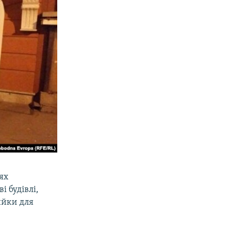
ях
і будівлі,
ийки для