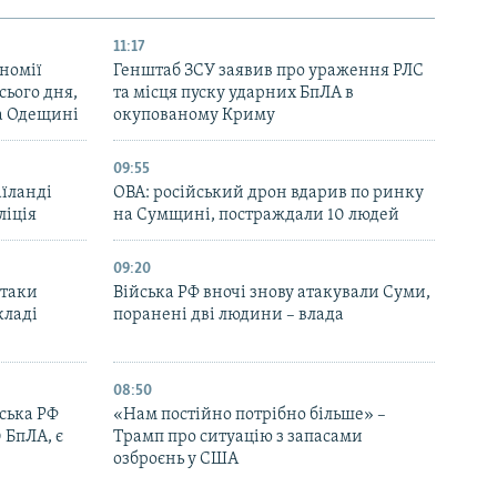
11:17
номії
Генштаб ЗСУ заявив про ураження РЛС
ього дня,
та місця пуску ударних БпЛА в
та Одещині
окупованому Криму
09:55
аїланді
ОВА: російський дрон вдарив по ринку
ліція
на Сумщині, постраждали 10 людей
09:20
атаки
Війська РФ вночі знову атакували Суми,
кладі
поранені дві людини – влада
08:50
йська РФ
«Нам постійно потрібно більше» –
 БпЛА, є
Трамп про ситуацію з запасами
озброєнь у США