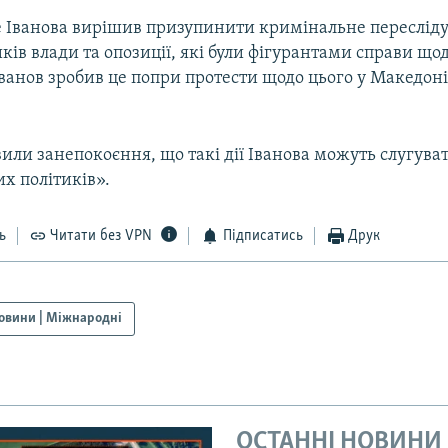
е Іванова вирішив призупинити кримінальне переслід
ків влади та опозиції, які були фігурантами справи що
ванов зробив це попри протести щодо цього у Македоні 
или занепокоєння, що такі дії Іванова можуть слугува
х політиків».
ь
Читати без VPN
Підписатись
Друк
овини | Міжнародні
ОСТАННІ НОВИНИ