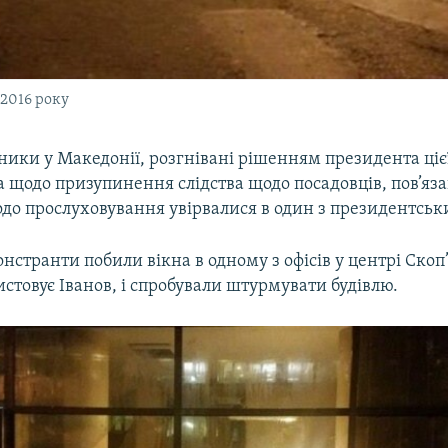
 2016 року
ики у Македонії, розгнівані рішенням президента ціє
а щодо призупинення слідства щодо посадовців, пов’яза
о прослуховування увірвалися в один з президентськи
онстранти побили вікна в одному з офісів у центрі Скоп
стовує Іванов, і спробували штурмувати будівлю.