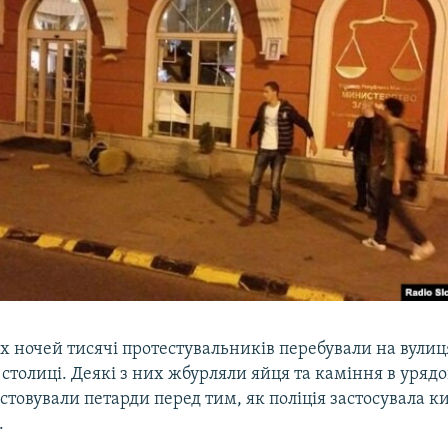
х ночей тисячі протестувальників перебували на вулиц
столиці. Деякі з них жбурляли яйця та каміння в урядов
стовували петарди перед тим, як поліція застосувала к
.