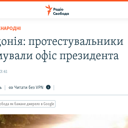
ЖНАРОДНІ
онія: протестувальники
ували офіс президента
3:41
ь
Читати без VPN
обода як бажане джерело в Google