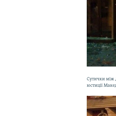
Сутички між 
юстиції Макед