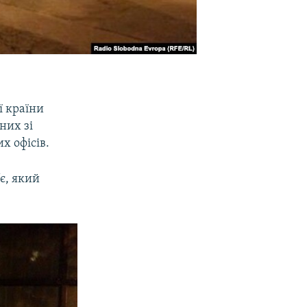
ї країни
них зі
х офісів.
’є, який