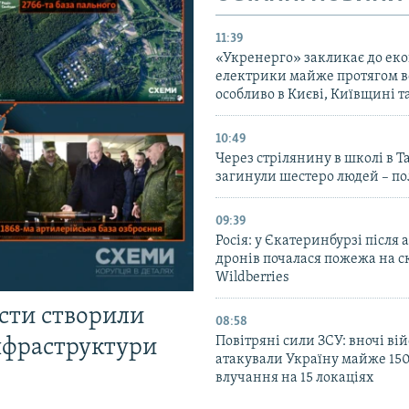
11:39
«Укренерго» закликає до еко
електрики майже протягом вс
особливо в Києві, Київщині 
10:49
Через стрілянину в школі в Т
загинули шестеро людей – по
09:39
Росія: у Єкатеринбурзі після 
дронів почалася пожежа на с
Wildberries
істи створили
08:58
Повітряні сили ЗСУ: вночі ві
інфраструктури
атакували Україну майже 150
влучання на 15 локаціях