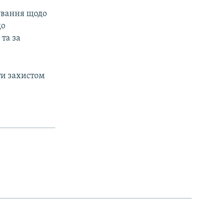
ування щодо
до
та за
ти захистом