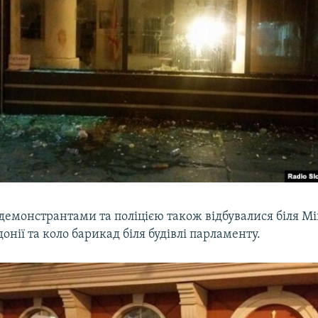
демонстрантами та поліцією також відбувалися біля Мі
онії та коло барикад біля будівлі парламенту.