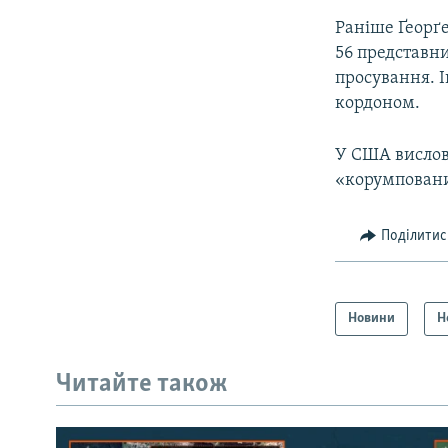
Раніше Ґеорґ
56 представни
просування. І
кордоном.
У США вислов
«корумповани
Поділитис
Новини
Н
Читайте також