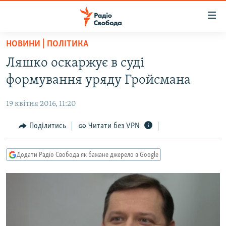
Доступність
посилання
Перейти
НОВИНИ | ПОЛІТИКА
до
РАДІО СВОБОДА – 70 РОКІВ
Ляшко оскаржує в суді
основного
ВСЕ ЗА ДОБУ
матеріалу
формування уряду Гройсмана
СТАТТІ
Перейти
до
19 квітня 2016, 11:20
ВІЙНА
ПОЛІТИКА
основної
РОСІЙСЬКА «ФІЛЬТРАЦІЯ»
Поділитись
Читати без VPN
ЕКОНОМІКА
навігації
Перейти
ДОНБАС.РЕАЛІЇ
СУСПІЛЬСТВО
до
Додати Радіо Свобода як бажане джерело в Google
КРИМ.РЕАЛІЇ
КУЛЬТУРА
пошуку
ТИ ЯК?
СПОРТ
СХЕМИ
УКРАЇНА
КИТАЙ.ВИКЛИКИ
СВІТ