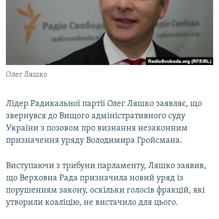
МУЛЬТИМЕДІА
ФОТО
СПЕЦПРОЄКТИ
ПОДКАСТИ
Олег Ляшко
КРИМ РЕАЛІЇ
РУС
Лідер Радикальної партії Олег Ляшко заявляє, що
звернувся до Вищого адміністративного суду
УКР
України з позовом про визнання незаконним
КТАТ
призначення уряду Володимира Гройсмана.
ДОЛУЧАЙСЯ!
Виступаючи з трибуни парламенту, Ляшко заявив,
що Верховна Рада призначила новий уряд із
порушенням закону, оскільки голосів фракцій, які
утворили коаліцію, не вистачило для цього.