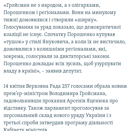
«Гройсман не з народом, а з олігархами,
Усі сайти RFE/RL
Порошенком і регіоналами. Вони на минулому
тижні домовилися і створили «ширку».
Голосування за уряд показало, що демократичної
коаліції не існує. Спочатку Порошенко купував
«тушок» у стилі Януковича, а коли їх не вистачило,
домовилися з колишніми регіоналами, які,
зокрема, голосували за диктаторські закони.
Порошенко докладає всіх зусиль, щоб узурпувати
владу в країні», – заявив депутат.
14 квітня Верховна Рада 257 голосами обрала новим
прем’єр-міністром Володимира Гройсмана,
задовольнивши прохання Арсенія Яценюка про
відставку. Також парламент проголосував за
персональний склад нового уряду України і з
третьої спроби затвердив програму діяльності
Кабінету міністрів.