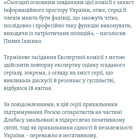
«Сьогодні основним завданням цієї комісії є захист
Усі сайти RFE/RL
інформаційного простору України, отже, серед її
членів мають бути фахівці, що зможуть чітко,
послідовно і професійно таку функцію виконувати,
виходячи із патріотичних позицій», – наголосив
Пилип Іллєнко.
Термінове засідання Експертної комісії з метою
здійснити повторну експертну оцінку згаданого
серіалу, зокрема, з огляду на зміст серії, що
викликала дискусії й резонанс у суспільстві,
відбулося 18 квітня.
За повідомленнями, в цій серії прихильники
підтримуваних Росією сепаратистів на частині
Донбасу змальовані в підкреслено позитивному
світлі, тоді як прихильники єдності й незалежності
України – переважно в негативному.