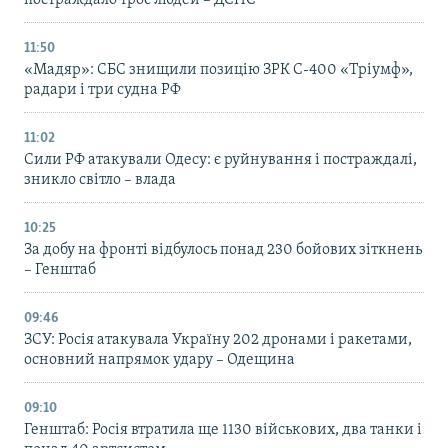
постраждало троє людей – ДСНС
11:50
«Мадяр»: СБС знищили позицію ЗРК С-400 «Тріумф»,
радари і три судна РФ
11:02
Сили РФ атакували Одесу: є руйнування і постраждалі,
зникло світло – влада
10:25
За добу на фронті відбулось понад 230 бойових зіткнень
– Генштаб
09:46
ЗСУ: Росія атакувала Україну 202 дронами і ракетами,
основний напрямок удару – Одещина
09:10
Генштаб: Росія втратила ще 1130 військових, два танки і