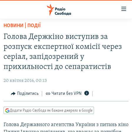
Доступність
посилання
Перейти
НОВИНИ | ПОДІЇ
до
РАДІО СВОБОДА – 70 РОКІВ
Голова Держкіно виступив за
основного
ВСЕ ЗА ДОБУ
матеріалу
розпуск експертної комісії через
СТАТТІ
Перейти
серіал, запідозрений у
до
ВІЙНА
ПОЛІТИКА
прихильності до сепаратистів
основної
РОСІЙСЬКА «ФІЛЬТРАЦІЯ»
ЕКОНОМІКА
навігації
20 квітня 2016, 00:13
Перейти
ДОНБАС.РЕАЛІЇ
СУСПІЛЬСТВО
до
Поділитись
Читати без VPN
КРИМ.РЕАЛІЇ
КУЛЬТУРА
пошуку
ТИ ЯК?
СПОРТ
Додати Радіо Свобода як бажане джерело в Google
СХЕМИ
УКРАЇНА
Голова Державного агентства України з питань кіно
КИТАЙ.ВИКЛИКИ
СВІТ