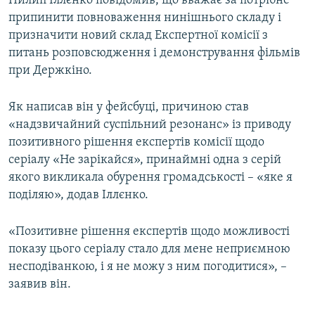
Пилип Іллєнко повідомив, що вважає за потрібне
МУЛЬТИМЕДІА
припинити повноваження нинішнього складу і
призначити новий склад Експертної комісії з
ФОТО
питань розповсюдження і демонстрування фільмів
СПЕЦПРОЄКТИ
при Держкіно.
ПОДКАСТИ
Як написав він у фейсбуці, причиною став
«надзвичайний суспільний резонанс» із приводу
КРИМ РЕАЛІЇ
позитивного рішення експертів комісії щодо
РУС
серіалу «Не зарікайся», принаймні одна з серій
УКР
якого викликала обурення громадськості – «яке я
поділяю», додав Іллєнко.
КТАТ
«Позитивне рішення експертів щодо можливості
ДОЛУЧАЙСЯ!
показу цього серіалу стало для мене неприємною
несподіванкою, і я не можу з ним погодитися», –
заявив він.