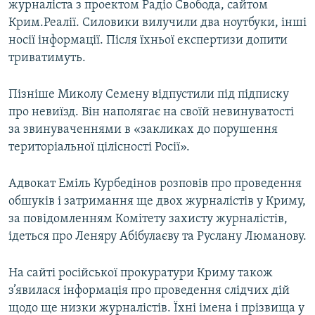
журналіста з проектом Радіо Свобода, сайтом
Крим.Реалії. Силовики вилучили два ноутбуки, інші
носії інформації. Після їхньої експертизи допити
триватимуть.
Пізніше Миколу Семену відпустили під підписку
про невиїзд. Він наполягає на своїй невинуватості
за звинуваченнями в «закликах до порушення
територіальної цілісності Росії».
Адвокат Еміль Курбедінов розповів про проведення
обшуків і затримання ще двох журналістів у Криму,
за повідомленням Комітету захисту журналістів,
ідеться про Леняру Абібулаєву та Руслану Люманову.
На сайті російської прокуратури Криму також
з’явилася інформація про проведення слідчих дій
щодо ще низки журналістів. Їхні імена і прізвища у