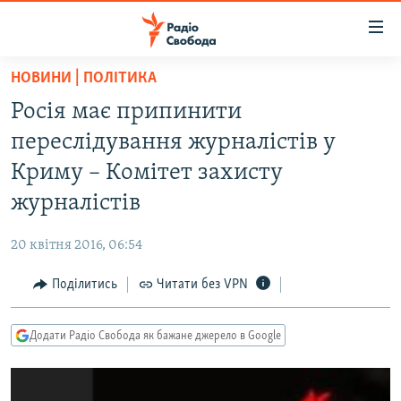
Доступність
посилання
Перейти
НОВИНИ | ПОЛІТИКА
до
РАДІО СВОБОДА – 70 РОКІВ
Росія має припинити
основного
ВСЕ ЗА ДОБУ
матеріалу
переслідування журналістів у
СТАТТІ
Перейти
Криму – Комітет захисту
до
ВІЙНА
ПОЛІТИКА
журналістів
основної
РОСІЙСЬКА «ФІЛЬТРАЦІЯ»
ЕКОНОМІКА
навігації
20 квітня 2016, 06:54
Перейти
ДОНБАС.РЕАЛІЇ
СУСПІЛЬСТВО
до
Поділитись
Читати без VPN
КРИМ.РЕАЛІЇ
КУЛЬТУРА
пошуку
ТИ ЯК?
СПОРТ
Додати Радіо Свобода як бажане джерело в Google
СХЕМИ
УКРАЇНА
КИТАЙ.ВИКЛИКИ
СВІТ