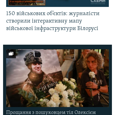
150 військових об’єктів: журналісти
створили інтерактивну мапу
військової інфраструктури Білорусі
Прощання з пошуковцем тіл Олексієм