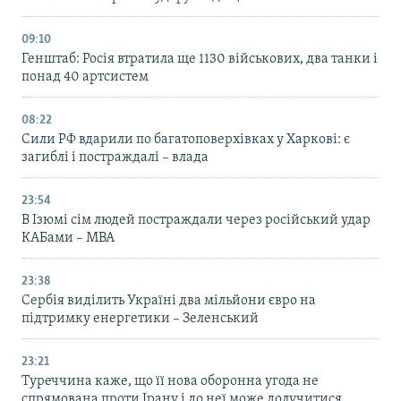
09:10
Генштаб: Росія втратила ще 1130 військових, два танки і
понад 40 артсистем
08:22
Сили РФ вдарили по багатоповерхівках у Харкові: є
загиблі і постраждалі – влада
23:54
В Ізюмі сім людей постраждали через російський удар
КАБами – МВА
23:38
Сербія виділить Україні два мільйони євро на
підтримку енергетики – Зеленський
23:21
Туреччина каже, що її нова оборонна угода не
спрямована проти Ірану і до неї може долучитися