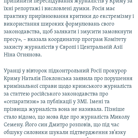
припинити переслідування журналістів у Криму за
Усі сайти RFE/RL
їхні репортажі і висловлені думки. Росія має
практику прирівнювання критики до екстремізму і
використання широких формулювань свого
законодавства, щоб залякати і змусити замовкнути
пресу», – вказала координатор програм Комітету
захисту журналістів у Європі і Центральній Азії
Ніна Огнянова.
Уранці у вівторок підконтрольний Росії прокурор
Криму Наталія Поклонська заявила про порушення
кримінальної справи щодо кримського журналіста
за статтею російського законодавства про
«сепаратизм» за публікації у ЗМІ. Імені та
прізвища журналіста вона не називала. Пізніше
стало відомо, що мова йде про журналіста Миколу
Семену. Його син Дмитро розповів, що під час
обшуку силовики шукали підтвердження зв’язку