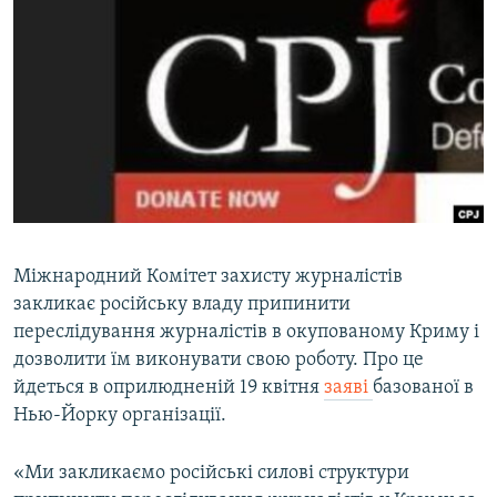
МУЛЬТИМЕДІА
ФОТО
СПЕЦПРОЄКТИ
ПОДКАСТИ
КРИМ РЕАЛІЇ
РУС
УКР
Міжнародний Комітет захисту журналістів
закликає російську владу припинити
КТАТ
переслідування журналістів в окупованому Криму і
дозволити їм виконувати свою роботу. Про це
ДОЛУЧАЙСЯ!
йдеться в оприлюдненій 19 квітня
заяві
базованої в
Нью-Йорку організації.
«Ми закликаємо російські силові структури