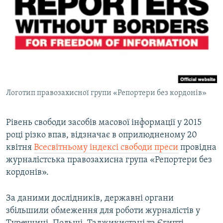
МУЛЬТИМЕДІА
ФОТО
СПЕЦПРОЄКТИ
ПОДКАСТИ
КРИМ РЕАЛІЇ
Логотип правозахисної групи «Репортери без кордонів»
РУС
УКР
Рівень свободи засобів масової інформації у 2015
році різко впав, відзначає в оприлюдненому 20
КТАТ
квітня
Всесвітньому індексі свободи преси
провідна
журналістська правозахисна група «Репортери без
ДОЛУЧАЙСЯ!
кордонів».
За даними дослідників, державні органи
збільшили обмеження для роботи журналістів у