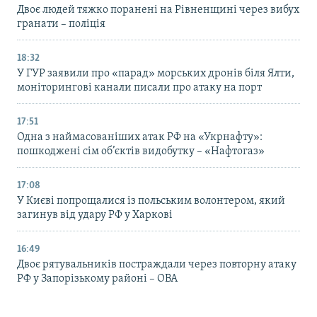
Двоє людей тяжко поранені на Рівненщині через вибух
гранати – поліція
18:32
У ГУР заявили про «парад» морських дронів біля Ялти,
моніторингові канали писали про атаку на порт
17:51
Одна з наймасованіших атак РФ на «Укрнафту»:
пошкоджені сім об’єктів видобутку – «Нафтогаз»
17:08
У Києві попрощалися із польським волонтером, який
загинув від удару РФ у Харкові
16:49
Двоє рятувальників постраждали через повторну атаку
РФ у Запорізькому районі – ОВА