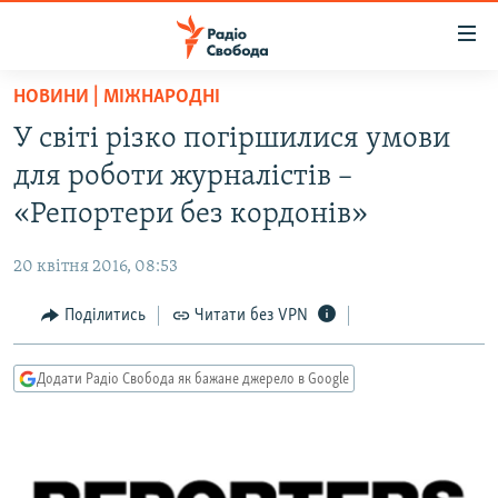
Доступність
посилання
Перейти
НОВИНИ | МІЖНАРОДНІ
до
РАДІО СВОБОДА – 70 РОКІВ
У світі різко погіршилися умови
основного
ВСЕ ЗА ДОБУ
матеріалу
для роботи журналістів –
СТАТТІ
Перейти
«Репортери без кордонів»
до
ВІЙНА
ПОЛІТИКА
основної
20 квітня 2016, 08:53
РОСІЙСЬКА «ФІЛЬТРАЦІЯ»
ЕКОНОМІКА
навігації
Перейти
Поділитись
Читати без VPN
ДОНБАС.РЕАЛІЇ
СУСПІЛЬСТВО
до
КРИМ.РЕАЛІЇ
КУЛЬТУРА
пошуку
Додати Радіо Свобода як бажане джерело в Google
ТИ ЯК?
СПОРТ
СХЕМИ
УКРАЇНА
КИТАЙ.ВИКЛИКИ
СВІТ