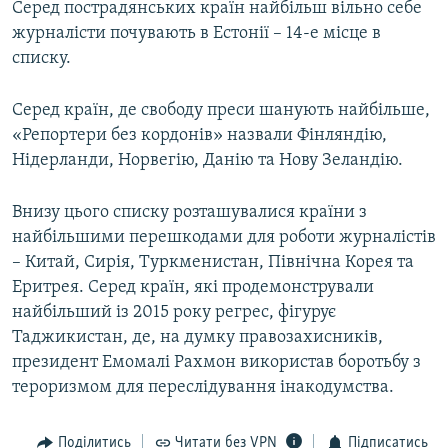
Серед пострадянських країн найбільш вільно себе
журналісти почувають в Естонії – 14-е місце в
списку.
Серед країн, де свободу преси шанують найбільше,
«Репортери без кордонів» назвали Фінляндію,
Нідерланди, Норвегію, Данію та Нову Зеландію.
Внизу цього списку розташувалися країни з
найбільшими перешкодами для роботи журналістів
– Китай, Сирія, Туркменистан, Північна Корея та
Еритрея. Серед країн, які продемонстрували
найбільший із 2015 року регрес, фігурує
Таджикистан, де, на думку правозахисників,
президент Емомалі Рахмон використав боротьбу з
тероризмом для переслідування інакодумства.
Поділитись
Читати без VPN
Підписатись