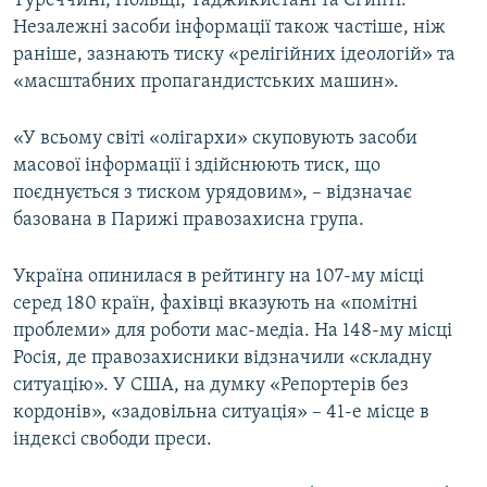
Туреччині, Польщі, Таджикистані та Єгипті.
Усі сайти RFE/RL
Незалежні засоби інформації також частіше, ніж
раніше, зазнають тиску «релігійних ідеологій» та
«масштабних пропагандистських машин».
«У всьому світі «олігархи» скуповують засоби
масової інформації і здійснюють тиск, що
поєднується з тиском урядовим», – відзначає
базована в Парижі правозахисна група.
Україна опинилася в рейтингу на 107-му місці
серед 180 країн, фахівці вказують на «помітні
проблеми» для роботи мас-медіа. На 148-му місці
Росія, де правозахисники відзначили «складну
ситуацію». У США, на думку «Репортерів без
кордонів», «задовільна ситуація» – 41-е місце в
індексі свободи преси.