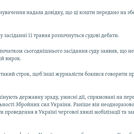
увачення надала довідку, що ці кошти передано на зб
 засіданні 11 травня розпочнуться судові дебати.
початком сьогоднішнього засідання суду заявив, що не
й вирок.
такий строк, щоб інші журналісти боялися говорити пр
мінують державну зраду, умисні дії, спрямовані на п
ьності Збройних сил України. Раніше він неодноразово
и проведення в Україні чергової хвилі мобілізації та за