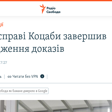
ІЇ
 справі Коцаби завершив
дження доказів
17:27
ь
Читати без VPN
обода як бажане джерело в Google