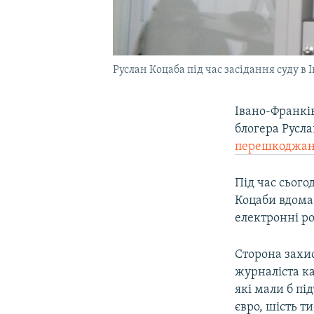
Руслан Коцаба під час засідання суду в 
Івано-Франкі
блогера Русл
перешкоджанн
Під час сього
Коцаби вдома
електронні ро
Сторона захи
журналіста ка
які мали б пі
євро, шість т