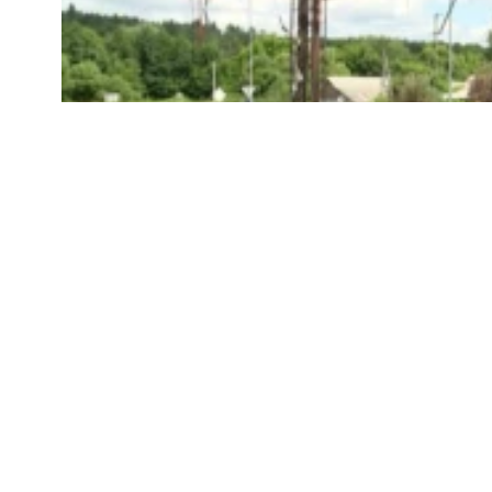
Усі сайти RFE/RL
Заправок немає, а бензин є. Що 
де «не лишилося жодної АЗС» ч
«Наразі у нас є і алгоритми, і напрацювання сп
щодо безперебійного забезпечення»
ВАЖЛИВЕ НА СВОБОДІ