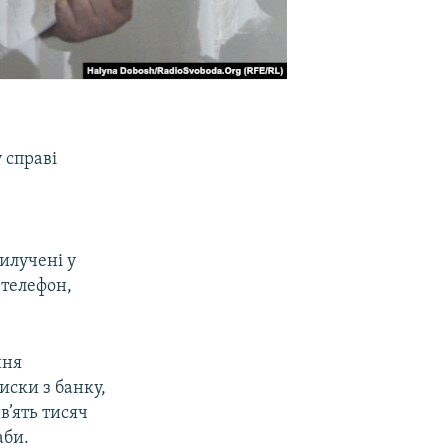
 справі
вилучені у
 телефон,
ння
иски з банку,
в’ять тисяч
аби.