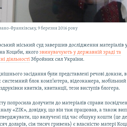
Івано-Франківську, 9 березня 2016 року
вський міський суд завершив дослідження матеріалів у
ана Коцаби, якого
звинувачують у державній зраді та
і діяльності
Збройних сил України.
днішнього засідання були представлені речові докази, 
: системний блок комп’ютера, відеокамера, мобільний
здруківки квитків, квитанції, тези виступів блогера.
сту попросила долучити до матеріалів справи посвідче
налу «ZIK», довідку, що він там працював, а також вип
дтверджувати, що вилучені під час обшуку кошти (це де
исяч доларів, сім тисяч гривень) є власністю матері Коц