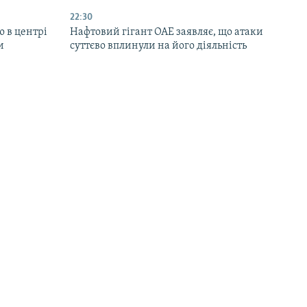
22:30
ю в центрі
Нафтовий гігант ОАЕ заявляє, що атаки
и
суттєво вплинули на його діяльність
20:59
Cенат США схвалив законопроєкт про
ші
санкції проти Росії переважною
більшістю голосів
19:50
 заявив
Зеленський прибув із першим візитом
РФ на свої
до Сербії