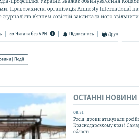
діа-профспілка України вважає обвинувачення Коцаби
и. Правозахисна організація Amnesty International на
 журналіста в’язнем совістій закликала його звільнити
ь
Читати без VPN
Підписатись
Друк
овини | Події
ОСТАННІ НОВИНИ
08:51
Росія: дрони атакували росій
Краснодарському краї і Сама
області