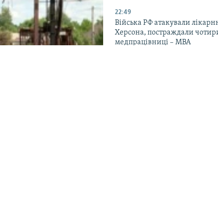
22:49
Війська РФ атакували лікарн
Херсона, постраждали чотир
медпрацівниці – МВА
21:56
У «Скелі» прокоментували
переведення військових в ін
підрозділи
вигадали в місті,
20:33
ерез атаки РФ
Український Червоний Хрест
про «безпрецедентні атаки» 
ільно з громадами та АЗС
об’єкти в липні