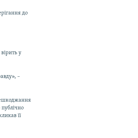
ерігання до
 вірить у
авду», –
ерешкоджання
 публічно
кликав її