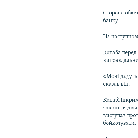
Сторона обвин
банку.
На наступному
Коцаба перед 
виправдальни
«Мені дадуть 
сказав він.
Коцабі інкри
законній діял
виступав прот
бойкотувати.