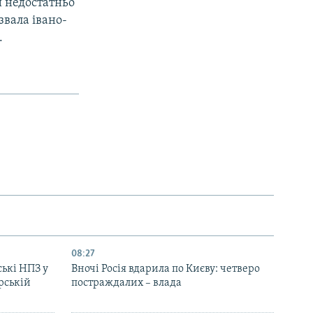
 недостатньо
звала івано-
.
08:27
ські НПЗ у
Вночі Росія вдарила по Києву: четверо
рській
постраждалих – влада