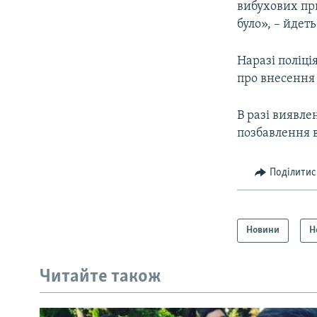
вибухових пр
було», – йдеть
Наразі поліці
про внесення 
В разі виявле
позбавлення во
Поділитис
Новини
Н
Читайте також