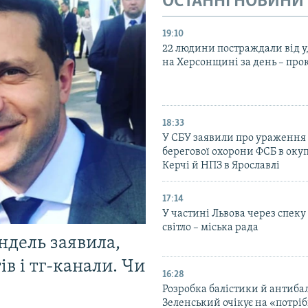
ОСТАННІ НОВИНИ
19:10
22 людини постраждали від у
на Херсонщині за день – про
18:33
У СБУ заявили про ураження
берегової охорони ФСБ в оку
Керчі й НПЗ в Ярославлі
17:14
У частині Львова через спеку
світло – міська рада
ндель заявила,
в і тг-канали. Чи
16:28
Розробка балістики й антиба
Зеленський очікує на «потріб