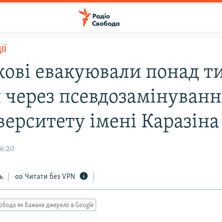
ІЇ
кові евакуювали понад т
 через псевдозамінуван
верситету імені Каразіна
16:20
ь
Читати без VPN
обода як бажане джерело в Google