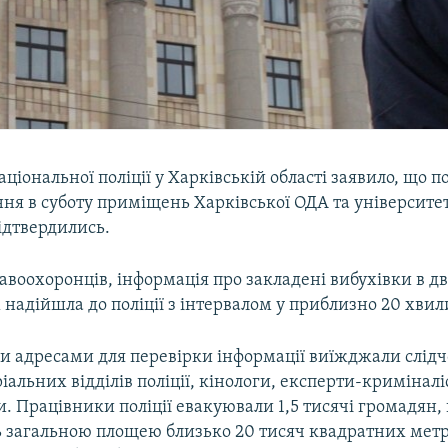
ціональної поліції у Харківській області заявило, що 
ня в суботу приміщень Харківської ОДА та університет
ідтвердились.
воохоронців, інформація про закладені вибухівки в д
надійшла до поліції з інтервалом у приблизно 20 хвил
и адресами для перевірки інформації виїжджали слідч
іальних відділів поліції, кінологи, експерти-криміналі
. Працівники поліції евакуювали 1,5 тисячі громадян,
ль загальною площею близько 20 тисяч квадратних мет