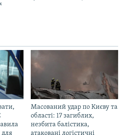
х
вати,
Масований удар по Києву та
С
області: 17 загиблих,
равила
незбита балістика,
 для
атаковані логістичні