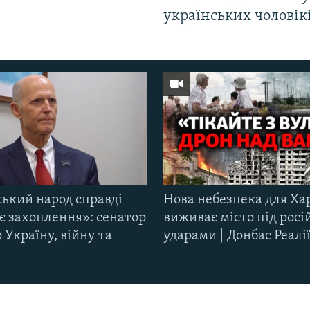
українських чоловік
ський народ справді
Нова небезпека для Ха
є захоплення»: сенатор
виживає місто під рос
Україну, війну та
ударами | Донбас Реалі