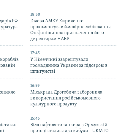
18:50
дарів РФ
Голова АМКУ Кириленко
куратура
прокоментував ймовірне лобіювання
Стефанішиною призначення його
директором НАБУ
17:45
 кораблів
У Німеччині заарештували
пованій
громадянина України за підозрою в
шпигунстві
16:59
 зникло
Міськрада Дрогобича заборонила
використання російськомовного
культурного продукту
15:45
лістики:
Біля нафтового танкера в Ормузькій
ні
протоці сталися два вибухи – UKMTO