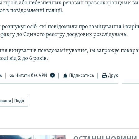
истроїв або небезпечних речовин правоохоронцями ви
ся в повідомленні поліції.
я розшукує осіб, які повідомили про замінування і вир
факту до Єдиного реєстру досудових розслідувань.
ння винуватців псевдозамінування, їм загрожує покара
лі від 2 до 6 років.
ь
Читати без VPN
Підписатись
Друк
овини | Події