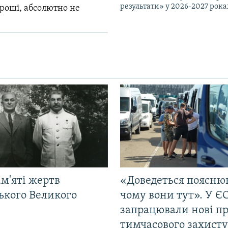
результати» у 2026-2027 рока
гроші, абсолютно не
м'яті жертв
«Доведеться поясню
ького Великого
чому вони тут». У Є
запрацювали нові п
тимчасового захисту