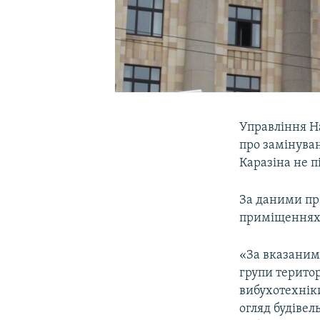
Управління На
про замінуван
Каразіна не п
За даними пра
приміщеннях 
«За вказаним
групи територ
вибухотехніки
огляд будіве