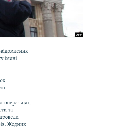
повідомлення
у імені
вох
ин.
о-оперативні
сти та
 провели
рів. Жодних