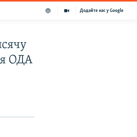
Додайте нас у Google
исячу
ня ОДА