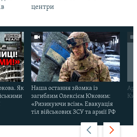
ів
центри
ркова. Як
Наша остання зйомка із
Арм
ійськими
загиблим Олексієм Юковим:
Киї
ї
«Ризикуючи всім». Евакуація
тіл військових ЗСУ та армії РФ
Назад
Вперед